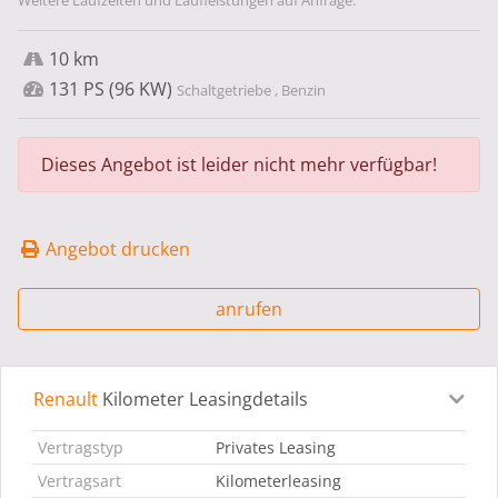
Weitere Laufzeiten und Laufleistungen auf Anfrage.
10 km
131 PS (96 KW)
Schaltgetriebe , Benzin
Dieses Angebot ist leider nicht mehr verfügbar!
Angebot drucken
anrufen
Renault
Kilometer Leasingdetails
Leasingdetails
Fahrzeugdetails
Ausstattung
Bes
Vertragstyp
Privates Leasing
Vertragsart
Kilometerleasing