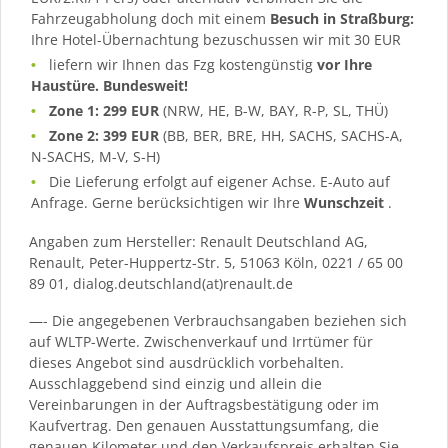
Fahrzeugabholung doch mit einem
Besuch in Straßburg:
Ihre Hotel-Übernachtung bezuschussen wir mit 30 EUR
liefern wir Ihnen das Fzg kostengünstig
vor Ihre
Haustüre. Bundesweit!
Zone 1: 299 EUR
(NRW, HE, B-W, BAY, R-P, SL, THÜ)
Zone 2: 399 EUR
(BB, BER, BRE, HH, SACHS, SACHS-A,
N-SACHS, M-V, S-H)
Die Lieferung erfolgt auf eigener Achse. E-Auto auf
Anfrage. Gerne berücksichtigen wir Ihre
Wunschzeit
.
Angaben zum Hersteller: Renault Deutschland AG,
Renault, Peter-Huppertz-Str. 5, 51063 Köln, 0221 / 65 00
89 01, dialog.deutschland(at)renault.de
—- Die angegebenen Verbrauchsangaben beziehen sich
auf WLTP-Werte. Zwischenverkauf und Irrtümer für
dieses Angebot sind ausdrücklich vorbehalten.
Ausschlaggebend sind einzig und allein die
Vereinbarungen in der Auftragsbestätigung oder im
Kaufvertrag. Den genauen Ausstattungsumfang, die
genauen Kilometer und den Verkaufspreis erhalten Sie