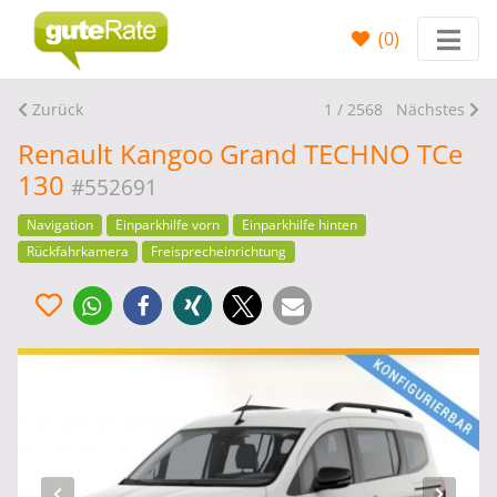
(
0
)
Zurück
1 / 2568
Nächstes
Renault Kangoo Grand TECHNO TCe
130
#552691
Navigation
Einparkhilfe vorn
Einparkhilfe hinten
Rückfahrkamera
Freisprecheinrichtung