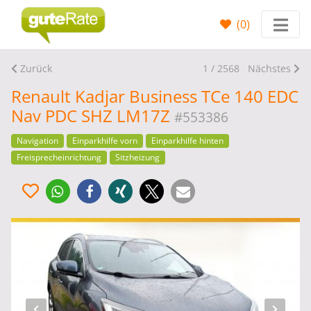
(
0
)
Zurück
1 / 2568
Nächstes
Renault Kadjar Business TCe 140 EDC
Nav PDC SHZ LM17Z
#553386
Navigation
Einparkhilfe vorn
Einparkhilfe hinten
Freisprecheinrichtung
Sitzheizung