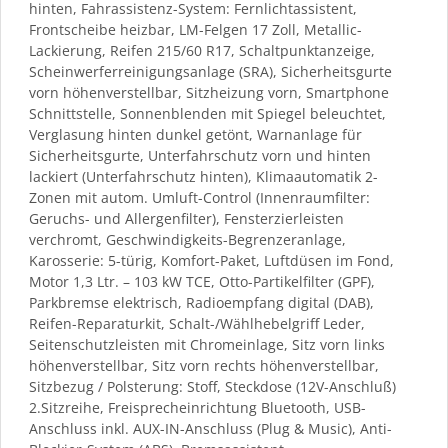
hinten, Fahrassistenz-System: Fernlichtassistent,
Frontscheibe heizbar, LM-Felgen 17 Zoll, Metallic-
Lackierung, Reifen 215/60 R17, Schaltpunktanzeige,
Scheinwerferreinigungsanlage (SRA), Sicherheitsgurte
vorn höhenverstellbar, Sitzheizung vorn, Smartphone
Schnittstelle, Sonnenblenden mit Spiegel beleuchtet,
Verglasung hinten dunkel getönt, Warnanlage für
Sicherheitsgurte, Unterfahrschutz vorn und hinten
lackiert (Unterfahrschutz hinten), Klimaautomatik 2-
Zonen mit autom. Umluft-Control (Innenraumfilter:
Geruchs- und Allergenfilter), Fensterzierleisten
verchromt, Geschwindigkeits-Begrenzeranlage,
Karosserie: 5-türig, Komfort-Paket, Luftdüsen im Fond,
Motor 1,3 Ltr. – 103 kW TCE, Otto-Partikelfilter (GPF),
Parkbremse elektrisch, Radioempfang digital (DAB),
Reifen-Reparaturkit, Schalt-/Wählhebelgriff Leder,
Seitenschutzleisten mit Chromeinlage, Sitz vorn links
höhenverstellbar, Sitz vorn rechts höhenverstellbar,
Sitzbezug / Polsterung: Stoff, Steckdose (12V-Anschluß)
2.Sitzreihe, Freisprecheinrichtung Bluetooth, USB-
Anschluss inkl. AUX-IN-Anschluss (Plug & Music), Anti-