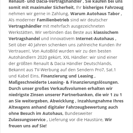
Renault- und Dacia-Vertragshändler
, Sie kaufen bei uns
somit mit maximaler Sicherheit,
Ihr
bisheriges Fahrzeug
nehmen wir gerne in Zahlung,
Warum Autohaus Tabor
,
Als moderner
Familienbetrieb
sind wir deutscher
Vertragshändler
mit mehrfach ausgezeichneten
Werkstätten, Wir verbinden das Beste aus
klassischem
Vertragshandel
und innovativem
Internet-Autohaus
,
Seit über 40 Jahren schenken uns zahlreiche Kunden ihr
Vertrauen!, Von AutoBild wurden wir zu den besten
Autohändlern 2020 gekürt, XXL Händler: wir sind einer
der größten Renault & Dacia Händler Deutschlands,
Bekannt aus TV-Werbung auf den Sendern Pro7, Sat.1
und Kabel Eins,
Finanzierung und Leasing
,
Maßgeschneiderte Leasing- & Finanzierungslösungen.
Durch unser großes Verkaufsvolumen erhalten wir
niedrigste Zinsen unserer Partnerbanken, die wir 1 zu 1
an Sie weitergeben,
Abwicklung
,
Inzahlungnahme
Ihres
Altwagens anhand digitaler Fahrzeugbewertung auch
ohne Besuch im Autohaus,
Bundesweiter
Zulassungsservice
,
Lieferung vor die Haustüre,
Wir
freuen uns auf Sie!