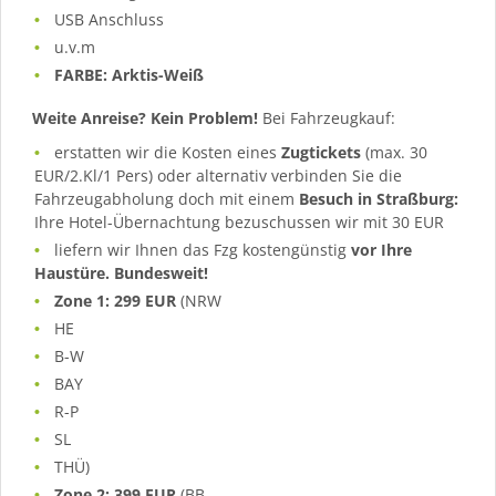
USB Anschluss
u.v.m
FARBE: Arktis-Weiß
Weite Anreise? Kein Problem!
Bei Fahrzeugkauf:
erstatten wir die Kosten eines
Zugtickets
(max. 30
EUR/2.Kl/1 Pers) oder alternativ verbinden Sie die
Fahrzeugabholung doch mit einem
Besuch in Straßburg:
Ihre Hotel-Übernachtung bezuschussen wir mit 30 EUR
liefern wir Ihnen das Fzg kostengünstig
vor Ihre
Haustüre. Bundesweit!
Zone 1: 299 EUR
(NRW
HE
B-W
BAY
R-P
SL
THÜ)
Zone 2: 399 EUR
(BB