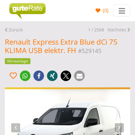
(
0
)
Zurück
1 / 2568
Nächstes
Renault Express Extra Blue dCi 75
KLIMA USB elektr. FH
#529145
Klimaanlage