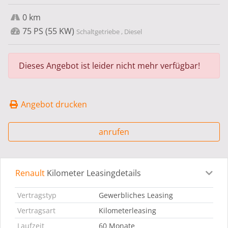
0 km
75 PS (55 KW)
Schaltgetriebe , Diesel
Dieses Angebot ist leider nicht mehr verfügbar!
Angebot drucken
anrufen
Renault
Kilometer Leasingdetails
Leasingdetails
Fahrzeugdetails
Ausstattung
Bes
Vertragstyp
Gewerbliches Leasing
Vertragsart
Kilometerleasing
Laufzeit
60 Monate