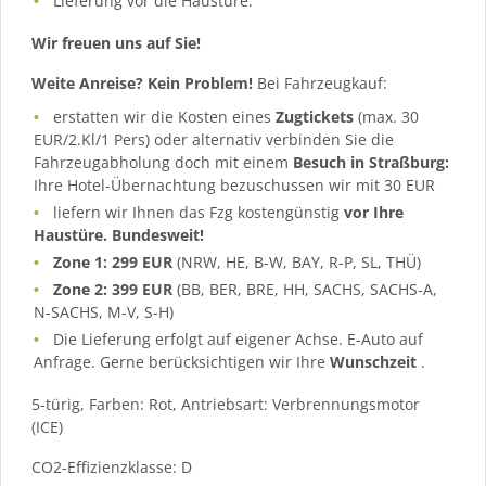
Lieferung vor die Haustüre.
Wir freuen uns auf Sie!
Weite Anreise? Kein Problem!
Bei Fahrzeugkauf:
erstatten wir die Kosten eines
Zugtickets
(max. 30
EUR/2.Kl/1 Pers) oder alternativ verbinden Sie die
Fahrzeugabholung doch mit einem
Besuch in Straßburg:
Ihre Hotel-Übernachtung bezuschussen wir mit 30 EUR
liefern wir Ihnen das Fzg kostengünstig
vor Ihre
Haustüre. Bundesweit!
Zone 1: 299 EUR
(NRW, HE, B-W, BAY, R-P, SL, THÜ)
Zone 2: 399 EUR
(BB, BER, BRE, HH, SACHS, SACHS-A,
N-SACHS, M-V, S-H)
Die Lieferung erfolgt auf eigener Achse. E-Auto auf
Anfrage. Gerne berücksichtigen wir Ihre
Wunschzeit
.
5-türig, Farben: Rot, Antriebsart: Verbrennungsmotor
(ICE)
CO2-Effizienzklasse: D