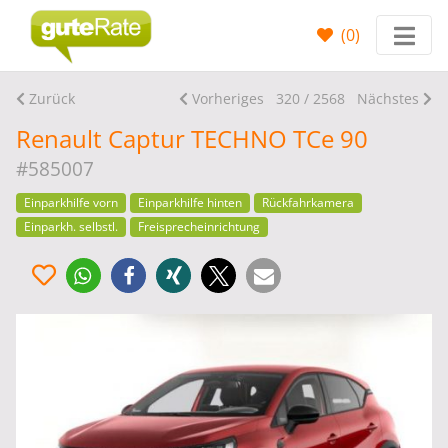
(
0
)
Zurück
Vorheriges
320 / 2568
Nächstes
Renault Captur TECHNO TCe 90
#585007
Einparkhilfe vorn
Einparkhilfe hinten
Rückfahrkamera
Einparkh. selbstl.
Freisprecheinrichtung