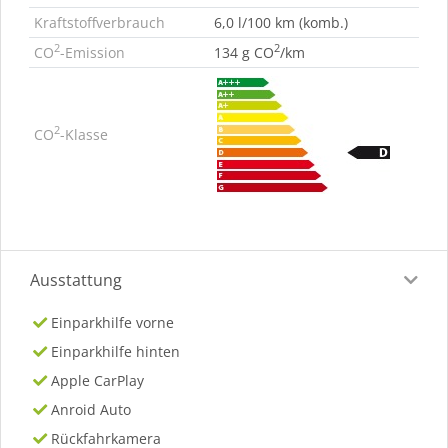
Kraftstoffverbrauch
6,0 l/100 km (komb.)
2
2
CO
-Emission
134 g CO
/km
2
CO
-Klasse
Ausstattung
Einparkhilfe vorne
Einparkhilfe hinten
Apple CarPlay
Anroid Auto
Rückfahrkamera