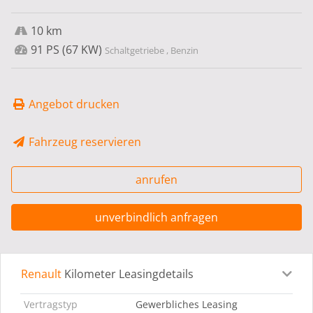
10 km
91 PS (67 KW)
Schaltgetriebe , Benzin
Angebot drucken
Fahrzeug reservieren
anrufen
unverbindlich anfragen
Renault
Kilometer Leasingdetails
Leasingdetails
Fahrzeugdetails
Ausstattung
Bes
Vertragstyp
Gewerbliches Leasing