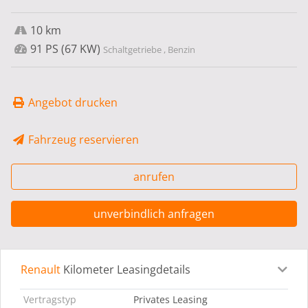
10 km
91 PS (67 KW)
Schaltgetriebe , Benzin
Angebot drucken
Fahrzeug reservieren
anrufen
unverbindlich anfragen
Renault
Kilometer Leasingdetails
Leasingdetails
Fahrzeugdetails
Ausstattung
Bes
Vertragstyp
Privates Leasing