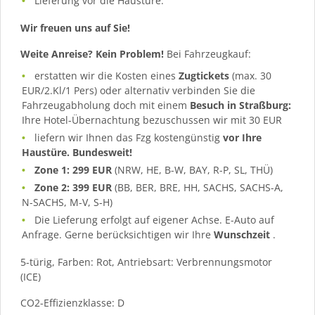
Lieferung vor die Haustüre.
Wir freuen uns auf Sie!
Weite Anreise? Kein Problem!
Bei Fahrzeugkauf:
erstatten wir die Kosten eines
Zugtickets
(max. 30
EUR/2.Kl/1 Pers) oder alternativ verbinden Sie die
Fahrzeugabholung doch mit einem
Besuch in Straßburg:
Ihre Hotel-Übernachtung bezuschussen wir mit 30 EUR
liefern wir Ihnen das Fzg kostengünstig
vor Ihre
Haustüre. Bundesweit!
Zone 1: 299 EUR
(NRW, HE, B-W, BAY, R-P, SL, THÜ)
Zone 2: 399 EUR
(BB, BER, BRE, HH, SACHS, SACHS-A,
N-SACHS, M-V, S-H)
Die Lieferung erfolgt auf eigener Achse. E-Auto auf
Anfrage. Gerne berücksichtigen wir Ihre
Wunschzeit
.
5-türig, Farben: Rot, Antriebsart: Verbrennungsmotor
(ICE)
CO2-Effizienzklasse: D