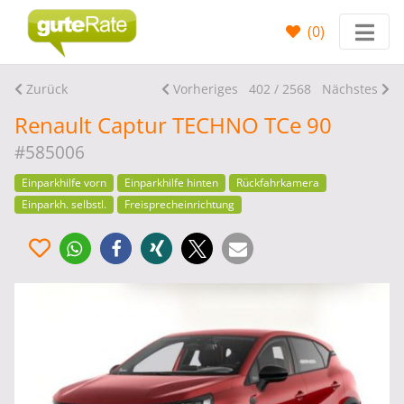
(
0
)
Zurück
Vorheriges
402 / 2568
Nächstes
Renault Captur TECHNO TCe 90
#585006
Einparkhilfe vorn
Einparkhilfe hinten
Rückfahrkamera
Einparkh. selbstl.
Freisprecheinrichtung