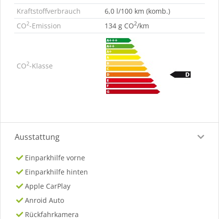
Kraftstoffverbrauch
6,0 l/100 km (komb.)
2
2
CO
-Emission
134 g CO
/km
2
CO
-Klasse
Ausstattung
Einparkhilfe vorne
Einparkhilfe hinten
Apple CarPlay
Anroid Auto
Rückfahrkamera