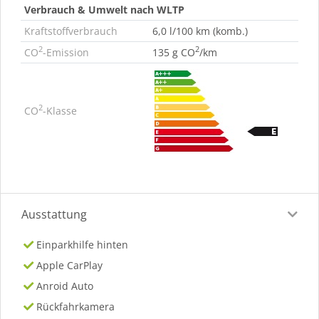
Verbrauch & Umwelt nach WLTP
Kraftstoffverbrauch
6,0 l/100 km (komb.)
2
2
CO
-Emission
135 g CO
/km
2
CO
-Klasse
Ausstattung
Einparkhilfe hinten
Apple CarPlay
Anroid Auto
Rückfahrkamera