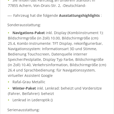
Sie finden das Fahrzeug an unserem Standort in
77855 Achern, Von-Drais-Str. 2, -Deutschland-
—- Fahrzeug hat die folgende
Ausstattungshighlights
:
Sonderausstattung:
Navigations-Paket
inkl. Display (Kombiinstrument 1):
Bildschirmgröße (in Zoll) 10.00, Bildschirmgröße (cm)
25.4, Kombi-Instrumente: TFT Display, rekonfigurierbar,
Navigationssystem: Informationsart 3D und Stimme,
Bedienung Touchscreen, Datenquelle interner
Speicher/Festplatte, Display Typ Farbe, Bildschirmgröße
(in Zoll) 10.40, Verkehrsinformation, Bildschirmgröße (cm)
26.4 und Sprachbedienung: für Navigationssystem,
virtueller Assistent Google
Rafal-Grau Metallic
Winter-Paket
inkl. Lenkrad: beheizt und Vordersitze
(Fahrer, Beifahrer): beheizt
Lenkrad in Lederoptik ()
Serienausstattung: