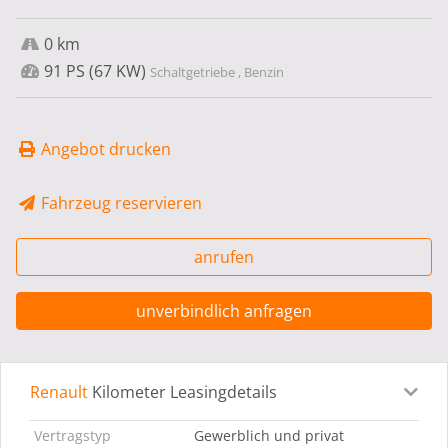
0 km
91 PS (67 KW)
Schaltgetriebe , Benzin
Angebot drucken
Fahrzeug reservieren
anrufen
unverbindlich anfragen
Renault
Kilometer Leasingdetails
Leasingdetails
Fahrzeugdetails
Ausstattung
Bes
Vertragstyp
Gewerblich und privat