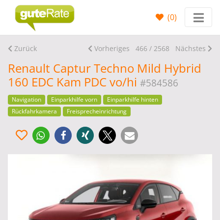
(
0
)
Zurück
Vorheriges
466 / 2568
Nächstes
Renault Captur Techno Mild Hybrid
160 EDC Kam PDC vo/hi
#584586
Navigation
Einparkhilfe vorn
Einparkhilfe hinten
Rückfahrkamera
Freisprecheinrichtung