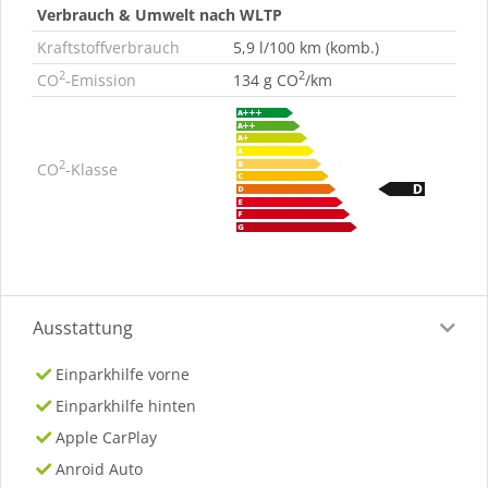
Verbrauch & Umwelt nach WLTP
Kraftstoffverbrauch
5,9 l/100 km (komb.)
2
2
CO
-Emission
134 g CO
/km
2
CO
-Klasse
Ausstattung
Einparkhilfe vorne
Einparkhilfe hinten
Apple CarPlay
Anroid Auto