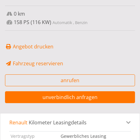
0 km
158 PS (116 KW)
Automatik , Benzin
Angebot drucken
Fahrzeug reservieren
anrufen
unverbindlich anfragen
Renault
Kilometer Leasingdetails
Leasingdetails
Fahrzeugdetails
Ausstattung
Bes
Vertragstyp
Gewerbliches Leasing