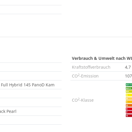
Verbrauch & Umwelt nach W
Kraftstoffverbrauch
4,7
2
CO
-Emission
107
 Full Hybrid 145 PanoD Kam
2
CO
-Klasse
ack Pearl