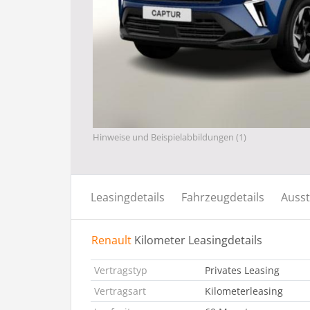
Hinweise und Beispielabbildungen (1)
Leasingdetails
Fahrzeugdetails
Ausst
Renault
Kilometer Leasingdetails
Vertragstyp
Privates Leasing
Vertragsart
Kilometerleasing