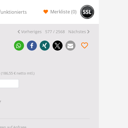
Merkliste (
0
)
funktionierts
Vorheriges
577 / 2568
Nächstes
(186,55 € netto mtl.)
r
gen auf Anfrage.