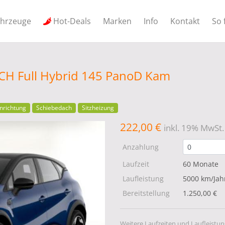
ahrzeuge
Hot-Deals
Marken
Info
Kontakt
So 
ECH Full Hybrid 145 PanoD Kam
nrichtung
Schiebedach
Sitzheizung
222,00 €
inkl. 19% MwSt.
Anzahlung
Laufzeit
60 Monate
Laufleistung
5000 km/Jah
Bereitstellung
1.250,00 €
Weitere Laufzeiten und Laufleistun