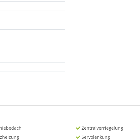
hiebedach
Zentralverriegelung
tzheizung
Servolenkung