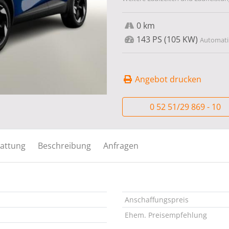
0 km
143 PS (105 KW)
Automatik
Angebot drucken
0 52 51/29 869 - 10
attung
Beschreibung
Anfragen
Anschaffungspreis
Ehem. Preisempfehlung