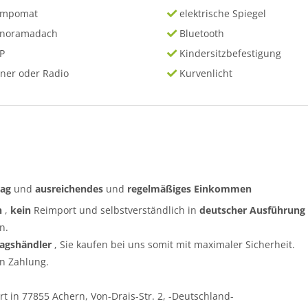
empomat
elektrische Spiegel
anoramadach
Bluetooth
P
Kindersitzbefestigung
ner oder Radio
Kurvenlicht
rag
und
ausreichendes
und
regelmäßiges
Einkommen
n
,
kein
Reimport und selbstverständlich in
deutscher Ausführung
n.
ragshändler
, Sie kaufen bei uns somit mit maximaler Sicherheit.
n Zahlung.
t in 77855 Achern, Von-Drais-Str. 2, -Deutschland-