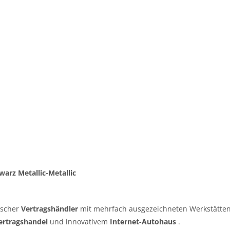
warz Metallic-Metallic
tscher
Vertragshändler
mit mehrfach ausgezeichneten Werkstätten
ertragshandel
und innovativem
Internet-Autohaus
.