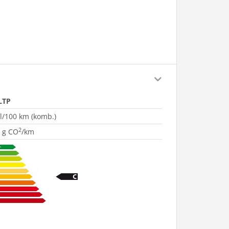
LTP
 l/100 km (komb.)
2
 g CO
/km