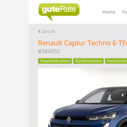
Home
F
Zurück
Renault Captur Techno E-T
#584555
Einparkhilfe hinten
Rückfahrkamera
Freisprechei