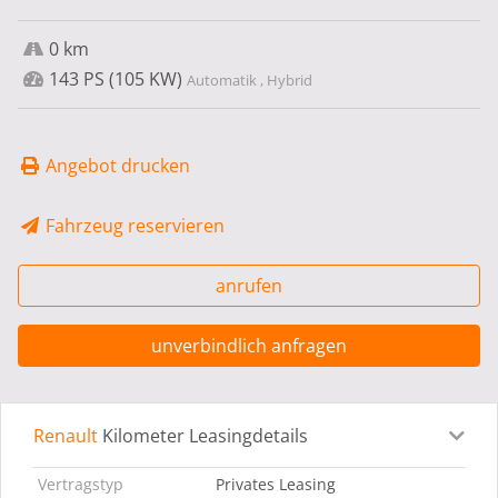
0 km
143 PS (105 KW)
Automatik , Hybrid
Angebot drucken
Fahrzeug reservieren
anrufen
unverbindlich anfragen
Renault
Kilometer Leasingdetails
Leasingdetails
Fahrzeugdetails
Ausstattung
Bes
Vertragstyp
Privates Leasing