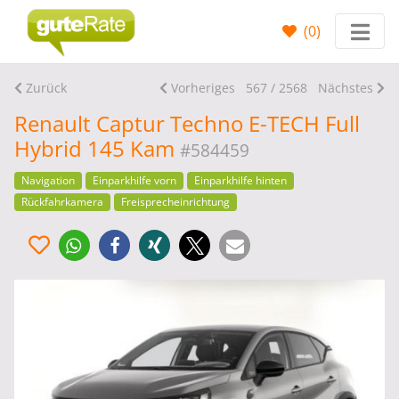
(
0
)
Zurück
Vorheriges
567 / 2568
Nächstes
Renault Captur Techno E-TECH Full
Hybrid 145 Kam
#584459
Navigation
Einparkhilfe vorn
Einparkhilfe hinten
Rückfahrkamera
Freisprecheinrichtung