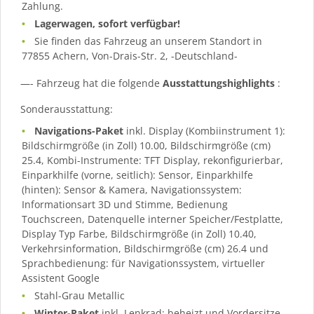
Zahlung.
Lagerwagen, sofort verfügbar!
Sie finden das Fahrzeug an unserem Standort in
77855 Achern, Von-Drais-Str. 2, -Deutschland-
—- Fahrzeug hat die folgende
Ausstattungshighlights
:
Sonderausstattung:
Navigations-Paket
inkl. Display (Kombiinstrument 1):
Bildschirmgröße (in Zoll) 10.00, Bildschirmgröße (cm)
25.4, Kombi-Instrumente: TFT Display, rekonfigurierbar,
Einparkhilfe (vorne, seitlich): Sensor, Einparkhilfe
(hinten): Sensor & Kamera, Navigationssystem:
Informationsart 3D und Stimme, Bedienung
Touchscreen, Datenquelle interner Speicher/Festplatte,
Display Typ Farbe, Bildschirmgröße (in Zoll) 10.40,
Verkehrsinformation, Bildschirmgröße (cm) 26.4 und
Sprachbedienung: für Navigationssystem, virtueller
Assistent Google
Stahl-Grau Metallic
Winter-Paket
inkl. Lenkrad: beheizt und Vordersitze