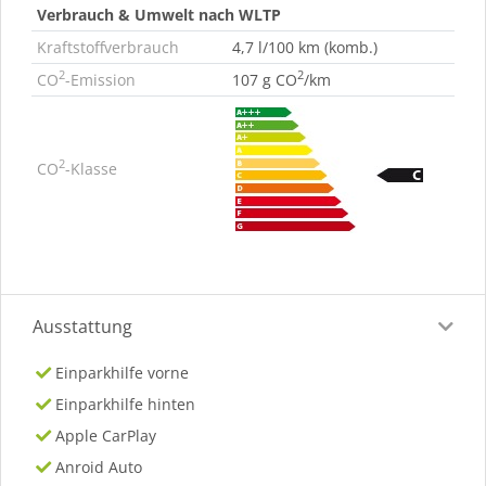
Verbrauch & Umwelt nach WLTP
Kraftstoffverbrauch
4,7 l/100 km (komb.)
2
2
CO
-Emission
107 g CO
/km
2
CO
-Klasse
Ausstattung
Einparkhilfe vorne
Einparkhilfe hinten
Apple CarPlay
Anroid Auto