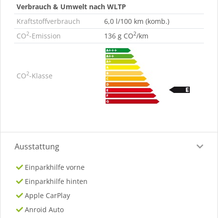
Verbrauch & Umwelt nach WLTP
Kraftstoffverbrauch
6,0 l/100 km (komb.)
2
2
CO
-Emission
136 g CO
/km
2
CO
-Klasse
Ausstattung
Einparkhilfe vorne
Einparkhilfe hinten
Apple CarPlay
Anroid Auto