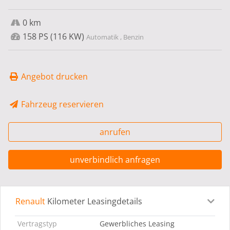
0 km
158 PS (116 KW)
Automatik , Benzin
Angebot drucken
Fahrzeug reservieren
anrufen
unverbindlich anfragen
Renault
Kilometer Leasingdetails
Leasingdetails
Fahrzeugdetails
Ausstattung
Bes
Vertragstyp
Gewerbliches Leasing