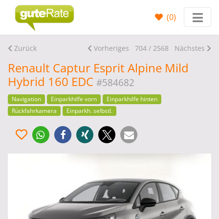
(
0
)
Zurück
Vorheriges
704 / 2568
Nächstes
Renault Captur Esprit Alpine Mild
Hybrid 160 EDC
#584682
Navigation
Einparkhilfe vorn
Einparkhilfe hinten
Rückfahrkamera
Einparkh. selbstl.