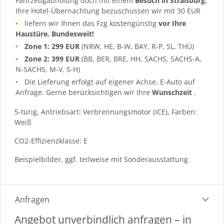
Fahrzeugabholung doch mit einem
Besuch in Straßburg:
Ihre Hotel-Übernachtung bezuschussen wir mit 30 EUR
liefern wir Ihnen das Fzg kostengünstig
vor Ihre
Haustüre. Bundesweit!
Zone 1: 299 EUR
(NRW, HE, B-W, BAY, R-P, SL, THÜ)
Zone 2: 399 EUR
(BB, BER, BRE, HH, SACHS, SACHS-A,
N-SACHS, M-V, S-H)
Die Lieferung erfolgt auf eigener Achse. E-Auto auf
Anfrage. Gerne berücksichtigen wir Ihre
Wunschzeit
.
5-türig, Antriebsart: Verbrennungsmotor (ICE), Farben:
Weiß
CO2-Effizienzklasse: E
Beispielbilder, ggf. teilweise mit Sonderausstattung
Anfragen
Angebot unverbindlich anfragen – in