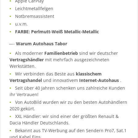
Apple CarPlay
Leichtmetallfelgen
Notbremsassistent
u.v.m.
FARBE: Perlmutt-Weiß Metallic-Metallic
—-
Warum Autohaus Tabor
Als moderner
Familienbetrieb
sind wir deutscher
Vertragshändler
mit mehrfach ausgezeichneten
Werkstätten.
Wir verbinden das Beste aus
klassischem
Vertragshandel
und innovativem
Internet-Autohaus
.
Seit über 40 Jahren schenken uns zahlreiche Kunden
ihr Vertrauen!
Von AutoBild wurden wir zu den besten Autohändlern
2020 gekürt.
XXL Händler: wir sind einer der größten Renault &
Dacia Händler Deutschlands.
Bekannt aus TV-Werbung auf den Sendern Pro7, Sat.1
und Kabel Eins.