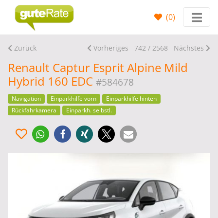
(
0
)
Zurück
Vorheriges
742 / 2568
Nächstes
Renault Captur Esprit Alpine Mild
Hybrid 160 EDC
#584678
Navigation
Einparkhilfe vorn
Einparkhilfe hinten
Rückfahrkamera
Einparkh. selbstl.