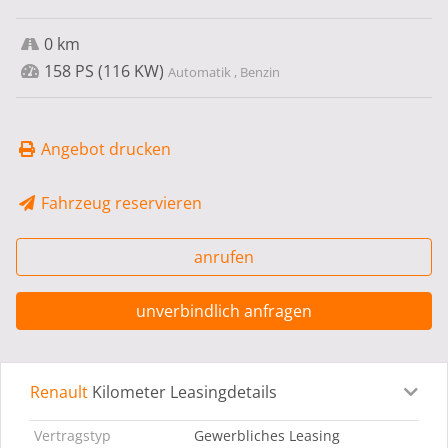
0 km
158 PS (116 KW)
Automatik , Benzin
Angebot drucken
Fahrzeug reservieren
anrufen
unverbindlich anfragen
Renault
Kilometer Leasingdetails
Leasingdetails
Fahrzeugdetails
Ausstattung
Bes
Vertragstyp
Gewerbliches Leasing