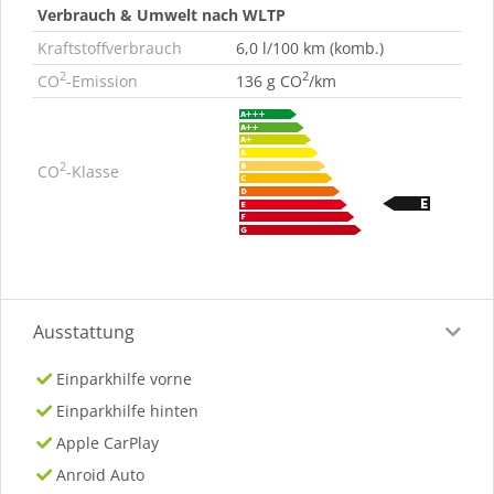
Verbrauch & Umwelt nach WLTP
Kraftstoffverbrauch
6,0 l/100 km (komb.)
2
2
CO
-Emission
136 g CO
/km
2
CO
-Klasse
Ausstattung
Einparkhilfe vorne
Einparkhilfe hinten
Apple CarPlay
Anroid Auto