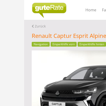
Home
F
Zurück
Renault Captur Esprit Alpin
Navigation
Einparkhilfe vorn
Einparkhilfe hinten