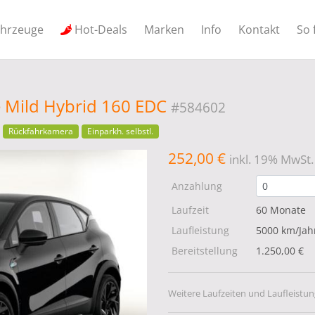
ahrzeuge
Hot-Deals
Marken
Info
Kontakt
So 
e Mild Hybrid 160 EDC
#584602
Rückfahrkamera
Einparkh. selbstl.
252,00 €
inkl. 19% MwSt.
Anzahlung
Laufzeit
60 Monate
Laufleistung
5000 km/Jah
Bereitstellung
1.250,00 €
Weitere Laufzeiten und Laufleistun