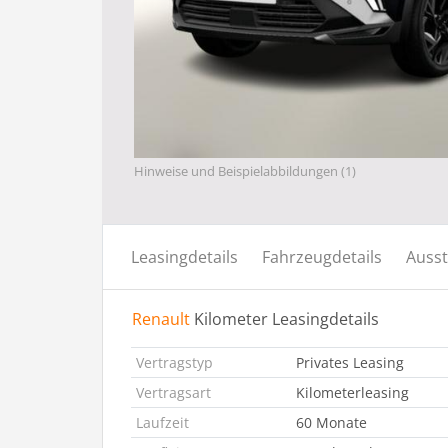
Hinweise und Beispielabbildungen (1)
Leasingdetails
Fahrzeugdetails
Ausst
Renault
Kilometer Leasingdetails
Vertragstyp
Privates Leasing
Vertragsart
Kilometerleasing
Laufzeit
60 Monate