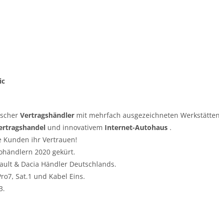
ic
tscher
Vertragshändler
mit mehrfach ausgezeichneten Werkstätten
ertragshandel
und innovativem
Internet-Autohaus
.
e Kunden ihr Vertrauen!
ohändlern 2020 gekürt.
nault & Dacia Händler Deutschlands.
o7, Sat.1 und Kabel Eins.
3.