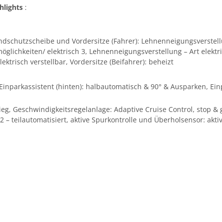
hlights
:
ndschutzscheibe und Vordersitze (Fahrer): Lehnenneigungsverstell
lmöglichkeiten/ elektrisch 3, Lehnenneigungsverstellung – Art elektri
lektrisch verstellbar, Vordersitze (Beifahrer): beheizt
inparkassistent (hinten): halbautomatisch & 90° & Ausparken, Einpa
eg, Geschwindigkeitsregelanlage: Adaptive Cruise Control, stop & 
 – teilautomatisiert, aktive Spurkontrolle und Überholsensor: akti