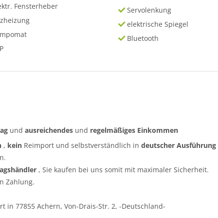
ektr. Fensterheber
Servolenkung
tzheizung
elektrische Spiegel
empomat
Bluetooth
P
rag
und
ausreichendes
und
regelmäßiges
Einkommen
n
,
kein
Reimport und selbstverständlich in
deutscher Ausführung
n.
ragshändler
, Sie kaufen bei uns somit mit maximaler Sicherheit.
n Zahlung.
t in 77855 Achern, Von-Drais-Str. 2, -Deutschland-