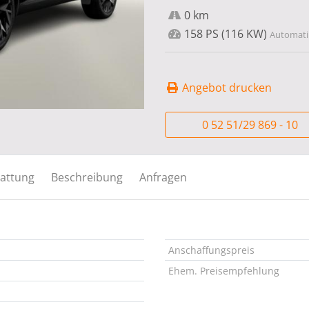
0 km
158 PS (116 KW)
Automatik
Angebot drucken
0 52 51/29 869 - 10
attung
Beschreibung
Anfragen
Anschaffungspreis
Ehem. Preisempfehlung