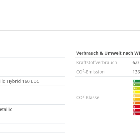
Verbrauch & Umwelt nach W
Kraftstoffverbrauch
6,0
2
CO
-Emission
136
Mild Hybrid 160 EDC
2
CO
-Klasse
tallic