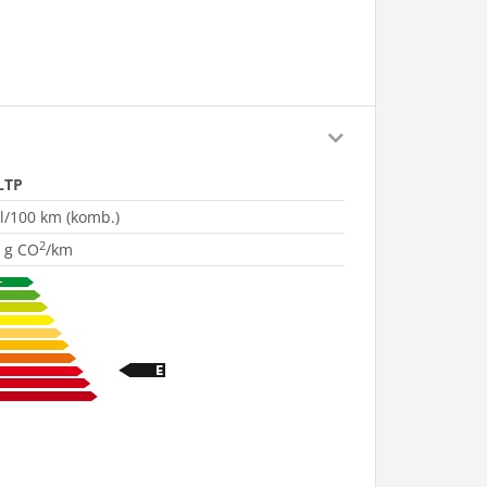
LTP
 l/100 km (komb.)
2
 g CO
/km