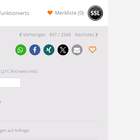
Merkliste (
0
)
funktionierts
Vorheriges
897 / 2568
Nächstes
(211,76 € netto mtl.)
r
gen auf Anfrage.