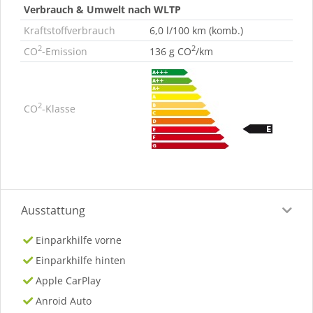
Verbrauch & Umwelt nach WLTP
Kraftstoffverbrauch
6,0 l/100 km (komb.)
2
2
CO
-Emission
136 g CO
/km
2
CO
-Klasse
Ausstattung
Einparkhilfe vorne
Einparkhilfe hinten
Apple CarPlay
Anroid Auto