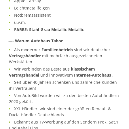
Apple CarPlay
Leichtmetallfelgen
Notbremsassistent
u.v.m.
FARBE: Stahl-Grau Metallic-Metallic
—-
Warum Autohaus Tabor
Als moderner
Familienbetrieb
sind wir deutscher
Vertragshändler
mit mehrfach ausgezeichneten
Werkstätten.
Wir verbinden das Beste aus
klassischem
Vertragshandel
und innovativem
Internet-Autohaus
.
Seit über 40 Jahren schenken uns zahlreiche Kunden
ihr Vertrauen!
Von AutoBild wurden wir zu den besten Autohändlern
2020 gekürt.
XXL Händler: wir sind einer der größten Renault &
Dacia Händler Deutschlands.
Bekannt aus TV-Werbung auf den Sendern Pro7, Sat.1
und Kabel Eins.