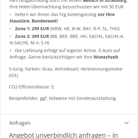
Fahrzeugabholung doch mit einem
Besuch in Straßburg:
Ihre Hotel-Übernachtung bezuschussen wir mit 30 EUR
liefern wir Ihnen das Fzg kostengünstig
vor Ihre
Haustüre. Bundesweit!
Zone 1: 299 EUR
(NRW, HE, B-W, BAY, R-P, SL, THÜ)
Zone 2: 399 EUR
(BB, BER, BRE, HH, SACHS, SACHS-A,
N-SACHS, M-V, S-H)
Die Lieferung erfolgt auf eigener Achse. E-Auto auf
Anfrage. Gerne berücksichtigen wir Ihre
Wunschzeit
.
5-türig, Farben: Grau, Antriebsart: Verbrennungsmotor
(ICE)
CO2-Effizienzklasse: E
Beispielbilder, ggf. teilweise mit Sonderausstattung
Anfragen
Angebot unverbindlich anfragen – in