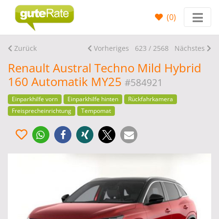
(
0
)
Zurück
Vorheriges
623 / 2568
Nächstes
Renault Austral Techno Mild Hybrid
160 Automatik MY25
#584921
Einparkhilfe vorn
Einparkhilfe hinten
Rückfahrkamera
Freisprecheinrichtung
Tempomat