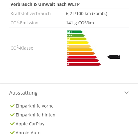
Verbrauch & Umwelt nach WLTP
Kraftstoffverbrauch
6,2 l/100 km (komb.)
2
2
CO
-Emission
141 g CO
/km
2
CO
-Klasse
Ausstattung
Einparkhilfe vorne
Einparkhilfe hinten
Apple CarPlay
Anroid Auto