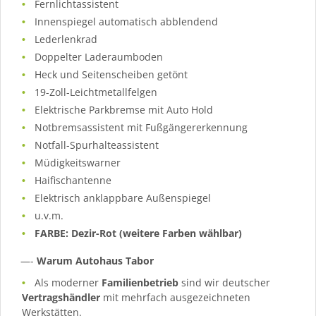
Fernlichtassistent
Innenspiegel automatisch abblendend
Lederlenkrad
Doppelter Laderaumboden
Heck und Seitenscheiben getönt
19-Zoll-Leichtmetallfelgen
Elektrische Parkbremse mit Auto Hold
Notbremsassistent mit Fußgängererkennung
Notfall-Spurhalteassistent
Müdigkeitswarner
Haifischantenne
Elektrisch anklappbare Außenspiegel
u.v.m.
FARBE: Dezir-Rot (weitere Farben wählbar)
—-
Warum Autohaus Tabor
Als moderner
Familienbetrieb
sind wir deutscher
Vertragshändler
mit mehrfach ausgezeichneten
Werkstätten.