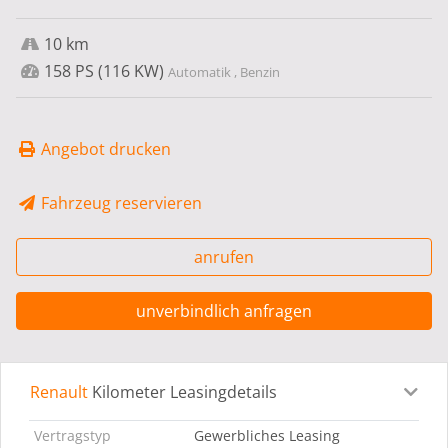
10 km
158 PS (116 KW)
Automatik , Benzin
Angebot drucken
Fahrzeug reservieren
anrufen
unverbindlich anfragen
Renault
Kilometer Leasingdetails
Leasingdetails
Fahrzeugdetails
Ausstattung
Bes
Vertragstyp
Gewerbliches Leasing