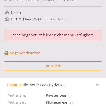
Weitere Laufzeiten und Laufleistungen auf Anfrage.
10 km
199 PS (146 KW)
Automatik , Hybrid
Dieses Angebot ist leider nicht mehr verfügbar!
Angebot drucken
anrufen
Renault
Kilometer Leasingdetails
Leasingdetails
Fahrzeugdetails
Ausstattung
Bes
Vertragstyp
Privates Leasing
Vertragsart
Kilometerleasing