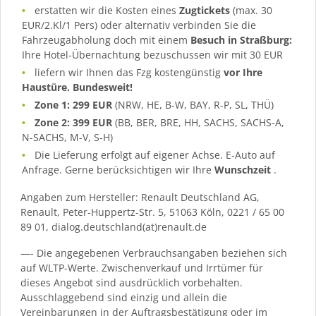
erstatten wir die Kosten eines
Zugtickets
(max. 30
EUR/2.Kl/1 Pers) oder alternativ verbinden Sie die
Fahrzeugabholung doch mit einem
Besuch in Straßburg:
Ihre Hotel-Übernachtung bezuschussen wir mit 30 EUR
liefern wir Ihnen das Fzg kostengünstig
vor Ihre
Haustüre. Bundesweit!
Zone 1: 299 EUR
(NRW, HE, B-W, BAY, R-P, SL, THÜ)
Zone 2: 399 EUR
(BB, BER, BRE, HH, SACHS, SACHS-A,
N-SACHS, M-V, S-H)
Die Lieferung erfolgt auf eigener Achse. E-Auto auf
Anfrage. Gerne berücksichtigen wir Ihre
Wunschzeit
.
Angaben zum Hersteller: Renault Deutschland AG,
Renault, Peter-Huppertz-Str. 5, 51063 Köln, 0221 / 65 00
89 01, dialog.deutschland(at)renault.de
—- Die angegebenen Verbrauchsangaben beziehen sich
auf WLTP-Werte. Zwischenverkauf und Irrtümer für
dieses Angebot sind ausdrücklich vorbehalten.
Ausschlaggebend sind einzig und allein die
Vereinbarungen in der Auftragsbestätigung oder im