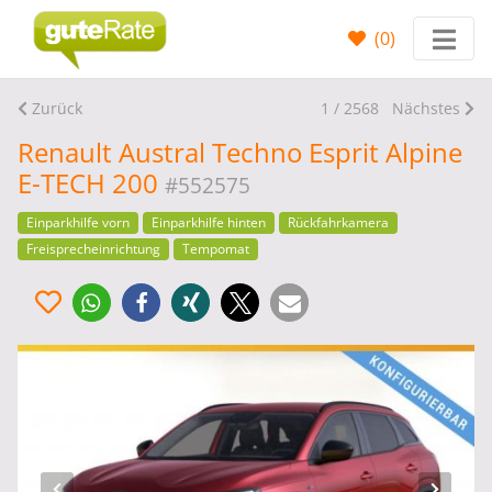
(
0
)
Zurück
1 / 2568
Nächstes
Renault Austral Techno Esprit Alpine
E-TECH 200
#552575
Einparkhilfe vorn
Einparkhilfe hinten
Rückfahrkamera
Freisprecheinrichtung
Tempomat