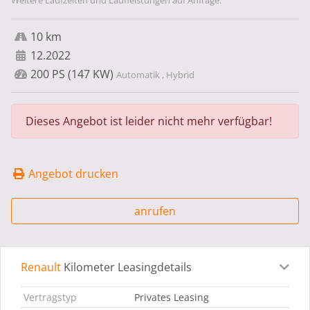
Weitere Laufzeiten und Laufleistungen auf Anfrage.
10 km
12.2022
200 PS (147 KW)
Automatik , Hybrid
Dieses Angebot ist leider nicht mehr verfügbar!
Angebot drucken
anrufen
Renault
Kilometer Leasingdetails
Leasingdetails
Fahrzeugdetails
Ausstattung
Bes
Vertragstyp
Privates Leasing