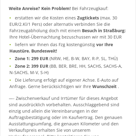
Weite Anreise? Kein Problem!
Bei Fahrzeugkauf:
erstatten wir die Kosten eines
Zugtickets
(max. 30
EUR/2.Kl/1 Pers) oder alternativ verbinden Sie die
Fahrzeugabholung doch mit einem
Besuch in Straßburg:
Ihre Hotel-Übernachtung bezuschussen wir mit 30 EUR
liefern wir Ihnen das Fzg kostengünstig
vor Ihre
Haustüre. Bundesweit!
Zone 1: 299 EUR
(NRW, HE, B-W, BAY, R-P, SL, THÜ)
Zone 2: 399 EUR
(BB, BER, BRE, HH, SACHS, SACHS-A,
N-SACHS, M-V, S-H)
Die Lieferung erfolgt auf eigener Achse. E-Auto auf
Anfrage. Gerne berücksichtigen wir Ihre
Wunschzeit
.
—- Zwischenverkauf und Irrtümer für dieses Angebot
sind ausdrücklich vorbehalten. Ausschlaggebend sind
einzig und allein die Vereinbarungen in der
Auftragsbestätigung oder im Kaufvertrag. Den genauen
Ausstattungsumfang, die genauen Kilometer und den
Verkaufspreis erhalten Sie von unserem