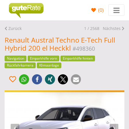
(
0
)
Zurück
1 / 2568
Nächstes
Renault Austral Techno E-Tech Full
Hybrid 200 el Heckkl
#498360
Navigation
Einparkhilfe vorn
Einparkhilfe hinten
Rückfahrkamera
Klimaanlage