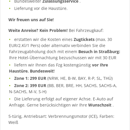
Bundesweiter
Zulassungsservice
.
Lieferung vor die Haustüre.
Wir freuen uns auf Sie!
Weite Anreise? Kein Problem!
Bei Fahrzeugkauf:
erstatten wir die Kosten eines
Zugtickets
(max. 30
EUR/2.Kl/1 Pers) oder alternativ verbinden Sie die
Fahrzeugabholung doch mit einem
Besuch in Straßburg:
Ihre Hotel-Übernachtung bezuschussen wir mit 30 EUR
liefern wir Ihnen das Fzg kostengünstig
vor Ihre
Haustüre. Bundesweit!
Zone 1: 299 EUR
(NRW, HE, B-W, BAY, R-P, SL, THÜ)
Zone 2: 399 EUR
(BB, BER, BRE, HH, SACHS, SACHS-A,
N-SACHS, M-V, S-H)
Die Lieferung erfolgt auf eigener Achse. E-Auto auf
Anfrage. Gerne berücksichtigen wir Ihre
Wunschzeit
.
5-türig, Antriebsart: Verbrennungsmotor (ICE), Farben:
Weiß