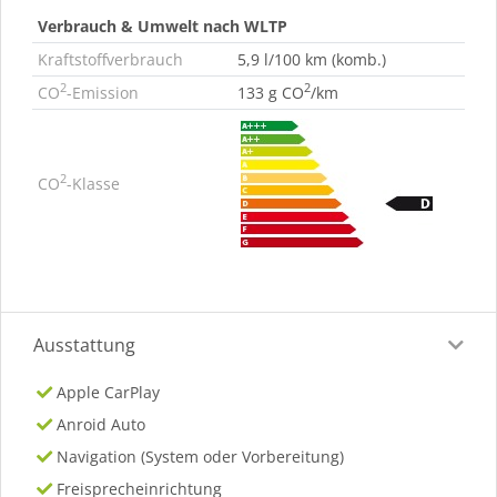
Verbrauch & Umwelt nach WLTP
Kraftstoffverbrauch
5,9 l/100 km (komb.)
2
2
CO
-Emission
133 g CO
/km
2
CO
-Klasse
Ausstattung
Apple CarPlay
Anroid Auto
Navigation (System oder Vorbereitung)
Freisprecheinrichtung