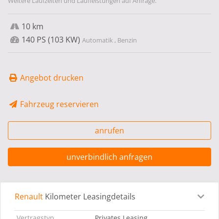
Weitere Laufzeiten und Laufleistungen auf Anfrage.
10 km
140 PS (103 KW)
Automatik , Benzin
Angebot drucken
Fahrzeug reservieren
anrufen
unverbindlich anfragen
Renault
Kilometer Leasingdetails
Leasingdetails
Fahrzeugdetails
Ausstattung
Bes
Vertragstyp
Privates Leasing