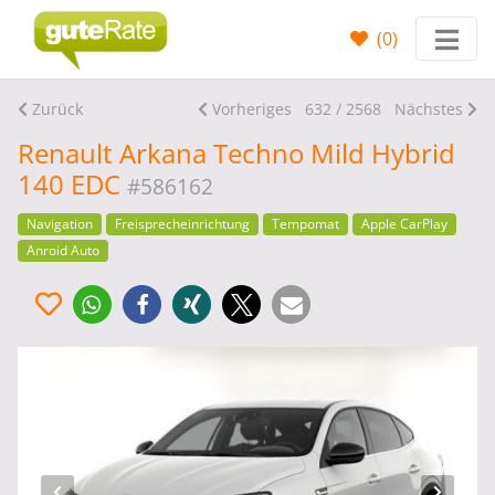
(
0
)
Zurück
Vorheriges
632 / 2568
Nächstes
Renault Arkana Techno Mild Hybrid
140 EDC
#586162
Navigation
Freisprecheinrichtung
Tempomat
Apple CarPlay
Anroid Auto