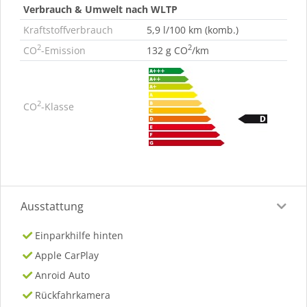
Verbrauch & Umwelt nach WLTP
Kraftstoffverbrauch
5,9 l/100 km (komb.)
2
2
CO
-Emission
132 g CO
/km
2
CO
-Klasse
Ausstattung
Einparkhilfe hinten
Apple CarPlay
Anroid Auto
Rückfahrkamera