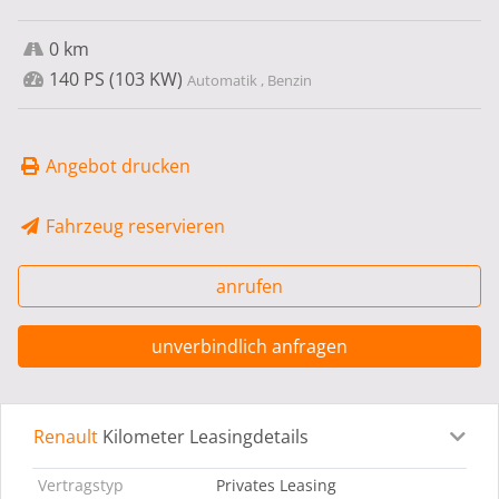
0 km
140 PS (103 KW)
Automatik , Benzin
Angebot drucken
Fahrzeug reservieren
anrufen
unverbindlich anfragen
Renault
Kilometer Leasingdetails
Leasingdetails
Fahrzeugdetails
Ausstattung
Bes
Vertragstyp
Privates Leasing