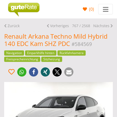
(
0
)
Zurück
Vorheriges
767 / 2568
Nächstes
Renault Arkana Techno Mild Hybrid
140 EDC Kam SHZ PDC
#584569
Navigation
Einparkhilfe hinten
Rückfahrkamera
Freisprecheinrichtung
Sitzheizung