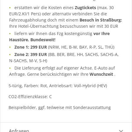
erstatten wir die Kosten eines
Zugtickets
(max. 30
EUR/2.Kl/1 Pers) oder alternativ verbinden Sie die
Fahrzeugabholung doch mit einem
Besuch in Straßburg:
Ihre Hotel-Übernachtung bezuschussen wir mit 30 EUR
liefern wir Ihnen das Fzg kostengünstig
vor Ihre
Haustüre. Bundesweit!
Zone 1: 299 EUR
(NRW, HE, B-W, BAY, R-P, SL, THÜ)
Zone 2: 399 EUR
(BB, BER, BRE, HH, SACHS, SACHS-A,
N-SACHS, M-V, S-H)
Die Lieferung erfolgt auf eigener Achse. E-Auto auf
Anfrage. Gerne berücksichtigen wir Ihre
Wunschzeit
.
5-türig, Farben: Rot, Antriebsart: Voll-Hybrid (HEV)
CO2-Effizienzklasse: C
Beispielbilder, ggf. teilweise mit Sonderausstattung
Anfragen