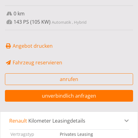
0 km
143 PS (105 KW)
Automatik , Hybrid
Angebot drucken
Fahrzeug reservieren
anrufen
unverbindlich anfragen
Renault
Kilometer Leasingdetails
Leasingdetails
Fahrzeugdetails
Ausstattung
Bes
Vertragstyp
Privates Leasing