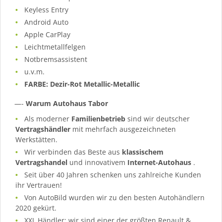
Keyless Entry
Android Auto
Apple CarPlay
Leichtmetallfelgen
Notbremsassistent
u.v.m.
FARBE: Dezir-Rot Metallic-Metallic
—-
Warum Autohaus Tabor
Als moderner
Familienbetrieb
sind wir deutscher
Vertragshändler
mit mehrfach ausgezeichneten
Werkstätten.
Wir verbinden das Beste aus
klassischem
Vertragshandel
und innovativem
Internet-Autohaus
.
Seit über 40 Jahren schenken uns zahlreiche Kunden
ihr Vertrauen!
Von AutoBild wurden wir zu den besten Autohändlern
2020 gekürt.
XXL Händler: wir sind einer der größten Renault &