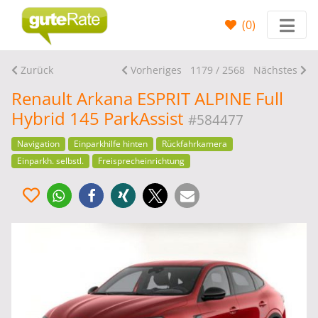
(
0
)
Zurück
Vorheriges
1179 / 2568
Nächstes
Renault Arkana ESPRIT ALPINE Full
Hybrid 145 ParkAssist
#584477
Navigation
Einparkhilfe hinten
Rückfahrkamera
Einparkh. selbstl.
Freisprecheinrichtung