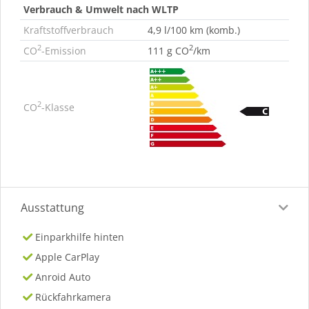
Verbrauch & Umwelt nach WLTP
Kraftstoffverbrauch
4,9 l/100 km (komb.)
2
2
CO
-Emission
111 g CO
/km
2
CO
-Klasse
Ausstattung
Einparkhilfe hinten
Apple CarPlay
Anroid Auto
Rückfahrkamera