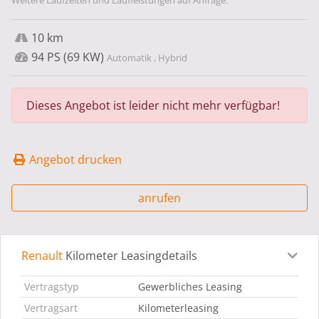
Weitere Laufzeiten und Laufleistungen auf Anfrage.
10 km
94 PS (69 KW)
Automatik , Hybrid
Dieses Angebot ist leider nicht mehr verfügbar!
Angebot drucken
anrufen
Renault
Kilometer Leasingdetails
Leasingdetails
Fahrzeugdetails
Ausstattung
Bes
Vertragstyp
Gewerbliches Leasing
Vertragsart
Kilometerleasing