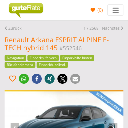
(
0
)
Zurück
1 / 2568
Nächstes
Renault Arkana ESPRIT ALPINE E-
TECH hybrid 145
#552546
Navigation
Einparkhilfe vorn
Einparkhilfe hinten
Rückfahrkamera
Einparkh. selbstl.