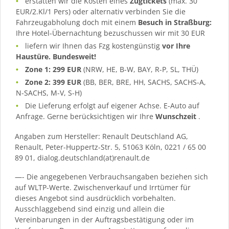
erstatten wir die Kosten eines
Zugtickets
(max. 30
EUR/2.Kl/1 Pers) oder alternativ verbinden Sie die
Fahrzeugabholung doch mit einem
Besuch in Straßburg:
Ihre Hotel-Übernachtung bezuschussen wir mit 30 EUR
liefern wir Ihnen das Fzg kostengünstig
vor Ihre
Haustüre. Bundesweit!
Zone 1: 299 EUR
(NRW, HE, B-W, BAY, R-P, SL, THÜ)
Zone 2: 399 EUR
(BB, BER, BRE, HH, SACHS, SACHS-A,
N-SACHS, M-V, S-H)
Die Lieferung erfolgt auf eigener Achse. E-Auto auf
Anfrage. Gerne berücksichtigen wir Ihre
Wunschzeit
.
Angaben zum Hersteller: Renault Deutschland AG,
Renault, Peter-Huppertz-Str. 5, 51063 Köln, 0221 / 65 00
89 01, dialog.deutschland(at)renault.de
—- Die angegebenen Verbrauchsangaben beziehen sich
auf WLTP-Werte. Zwischenverkauf und Irrtümer für
dieses Angebot sind ausdrücklich vorbehalten.
Ausschlaggebend sind einzig und allein die
Vereinbarungen in der Auftragsbestätigung oder im