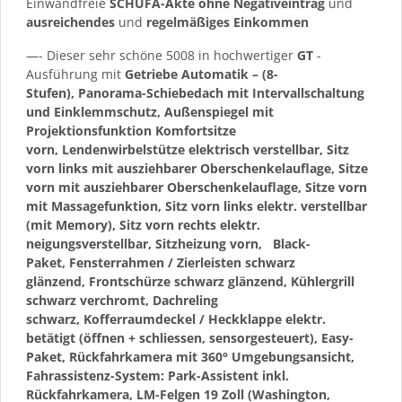
Einwandfreie
SCHUFA-Akte ohne Negativeintrag
und
ausreichendes
und
regelmäßiges
Einkommen
—- Dieser sehr schöne 5008 in hochwertiger
GT
-
Ausführung mit
Getriebe Automatik – (8-
Stufen), Panorama-Schiebedach mit Intervallschaltung
und Einklemmschutz, Außenspiegel mit
Projektionsfunktion Komfortsitze
vorn, Lendenwirbelstütze elektrisch verstellbar, Sitz
vorn links mit ausziehbarer Oberschenkelauflage, Sitze
vorn mit ausziehbarer Oberschenkelauflage, Sitze vorn
mit Massagefunktion, Sitz vorn links elektr. verstellbar
(mit Memory), Sitz vorn rechts elektr.
neigungsverstellbar, Sitzheizung vorn,
Black-
Paket, Fensterrahmen / Zierleisten schwarz
glänzend, Frontschürze schwarz glänzend, Kühlergrill
schwarz verchromt, Dachreling
schwarz, Kofferraumdeckel / Heckklappe elektr.
betätigt (öffnen + schliessen, sensorgesteuert), Easy-
Paket, Rückfahrkamera mit 360° Umgebungsansicht,
Fahrassistenz-System: Park-Assistent inkl.
Rückfahrkamera, LM-Felgen 19 Zoll (Washington,