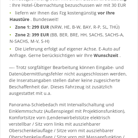
: Ihre Hotel-Übernachtung bezuschussen wir mit 30 EUR
liefern wir Ihnen das Fzg kostengünstig
vor Ihre
Haustüre
. Bundesweit!
Zone 1: 299 EUR
(NRW, HE, B-W, BAY, R-P, SL, THÜ)
Zone 2: 399 EUR
(BB, BER, BRE, HH, SACHS, SACHS-A,
N-SACHS, M-V, S-H)
Die Lieferung erfolgt auf eigener Achse. E-Auto auf
Anfrage. Gerne berücksichtigen wir Ihre
Wunschzeit
.
—- Trotz sorgfältiger Bearbeitung können Eingabe- und
Datenübermittlungsfehler nicht ausgeschlossen werden,
die Inseratsangaben stellen daher keine zugesicherte
Beschaffenheit dar. Dieses Fahrzeug ist zusätzlich
ausgestattet mit u.a.
Panorama-Schiebedach mit Intervallschaltung und
Einklemmschutz (Außenspiegel mit Projektionsfunktion),
Komfortsitze vorn (Lendenwirbelstütze elektrisch
verstellbar / Sitz vorn links mit ausziehbarer
Oberschenkelauflage / Sitze vorn mit ausziehbarer
Oberschenkelauflage / Sitze vorn mit Massagefunktion /