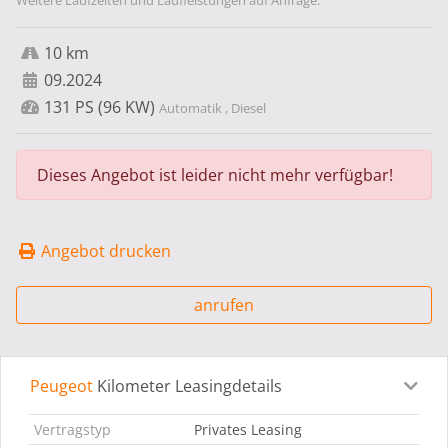
Weitere Laufzeiten und Laufleistungen auf Anfrage.
10 km
09.2024
131 PS (96 KW)
Automatik , Diesel
Dieses Angebot ist leider nicht mehr verfügbar!
Angebot drucken
anrufen
Peugeot
Kilometer Leasingdetails
Leasingdetails
Fahrzeugdetails
Ausstattung
Bes
Vertragstyp
Privates Leasing