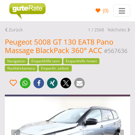
(
0
)
Zurück
1 / 2568
Nächstes
Peugeot 5008 GT 130 EAT8 Pano
Massage BlackPack 360° ACC
#567636
Navigation
Einparkhilfe vorn
Einparkhilfe hinten
Rückfahrkamera
Einparkh. selbstl.