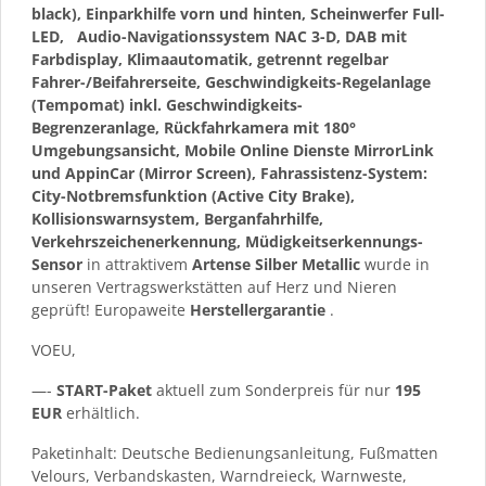
black), Einparkhilfe vorn und hinten, Scheinwerfer Full-
LED,
Audio-Navigationssystem NAC 3-D, DAB mit
Farbdisplay, Klimaautomatik, getrennt regelbar
Fahrer-/Beifahrerseite, Geschwindigkeits-Regelanlage
(Tempomat) inkl. Geschwindigkeits-
Begrenzeranlage, Rückfahrkamera mit 180°
Umgebungsansicht, Mobile Online Dienste MirrorLink
und AppinCar (Mirror Screen), Fahrassistenz-System:
City-Notbremsfunktion (Active City Brake),
Kollisionswarnsystem, Berganfahrhilfe,
Verkehrszeichenerkennung, Müdigkeitserkennungs-
Sensor
in attraktivem
Artense Silber Metallic
wurde in
unseren Vertragswerkstätten auf Herz und Nieren
geprüft! Europaweite
Herstellergarantie
.
VOEU,
—-
START-Paket
aktuell zum Sonderpreis für nur
195
EUR
erhältlich.
Paketinhalt: Deutsche Bedienungsanleitung, Fußmatten
Velours, Verbandskasten, Warndreieck, Warnweste,