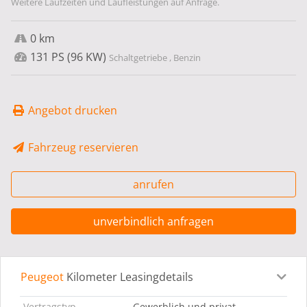
Weitere Laufzeiten und Laufleistungen auf Anfrage.
0 km
131 PS (96 KW)
Schaltgetriebe , Benzin
Angebot drucken
Fahrzeug reservieren
anrufen
unverbindlich anfragen
Peugeot
Kilometer Leasingdetails
Leasingdetails
Fahrzeugdetails
Ausstattung
Bes
Vertragstyp
Gewerblich und privat