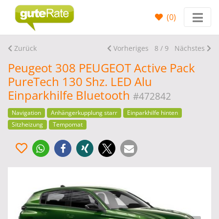
(
0
)
Zurück
Vorheriges
8 / 9
Nächstes
Peugeot 308 PEUGEOT Active Pack
PureTech 130 Shz. LED Alu
Einparkhilfe Bluetooth
#472842
Navigation
Anhängerkupplung starr
Einparkhilfe hinten
Sitzheizung
Tempomat