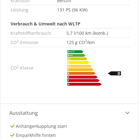
Kraftstoff
Benzin
Leistung
131 PS (96 KW)
Verbrauch & Umwelt nach WLTP
Kraftstoffverbrauch
5,7 l/100 km (komb.)
2
2
CO
-Emission
125 g CO
/km
2
CO
-Klasse
Ausstattung
Anhängerkupplung starr
Einparkhilfe hinten