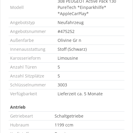
308 PEUGEOT Active Pack 130
Modell
PureTech *Einparkhilfe*
*AppleCarPlay*
Angebotstyp
Neufahrzeug
Angebotsnummer
#475252
Außenfarbe
Olivine Gr n
Innenausstattung
Stoff (Schwarz)
Karosserieform
Limousine
Anzahl Türen
5
Anzahl Sitzplätze
5
Schlüsselnummer
3003
Verfügbarkeit
Lieferzeit ca. 5 Monate
Antrieb
Getriebeart
Schaltgetriebe
Hubraum
1199 ccm