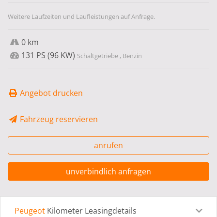
Weitere Laufzeiten und Laufleistungen auf Anfrage.
0 km
131 PS (96 KW)
Schaltgetriebe , Benzin
Angebot drucken
Fahrzeug reservieren
anrufen
unverbindlich anfragen
Peugeot
Kilometer Leasingdetails
Leasingdetails
Fahrzeugdetails
Ausstattung
Bes