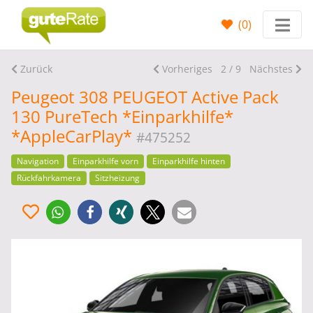
(
0
)
Zurück
Vorheriges
2 / 9
Nächstes
Peugeot 308 PEUGEOT Active Pack
130 PureTech *Einparkhilfe*
*AppleCarPlay*
#475252
Navigation
Einparkhilfe vorn
Einparkhilfe hinten
Rückfahrkamera
Sitzheizung