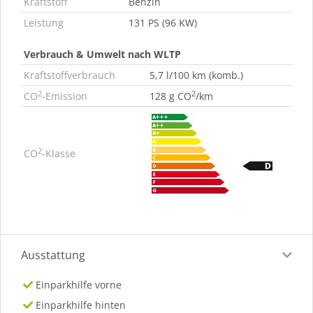
Kraftstoff
Benzin
Leistung
131 PS (96 KW)
Verbrauch & Umwelt nach WLTP
Kraftstoffverbrauch
5,7 l/100 km (komb.)
2
2
CO
-Emission
128 g CO
/km
2
CO
-Klasse
Ausstattung
Einparkhilfe vorne
Einparkhilfe hinten