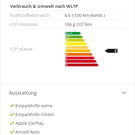
Verbrauch & Umwelt nach WLTP
Kraftstoffverbrauch
4,6 l/100 km (komb.)
2
2
CO
-Emission
104 g CO
/km
2
CO
-Klasse
Ausstattung
Einparkhilfe vorne
Einparkhilfe hinten
Apple CarPlay
Anroid Auto