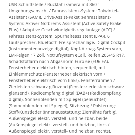
USB-Schnittstelle / Rückfahrkamera mit 360°
Umgebungsansicht / Fahrassistenz-System: Totwinkel-
Assistent (SAM)), Drive-Assist-Paket (Fahrassistenz-
System: Aktiver Notbrems-Assistent (Active Safety Brake
Plus) / Adaptive Geschwindigkeitsregelanlage (ACC) /
Fahrassistenz-System: Spurhalteassistent (LPA)), 6
Lautsprecher, Bluetooth-Freisprechanlage, Digital Cockpit
(Instrumentenanzeige digital), Kopf-Airbag-System vorn,
LM-Felgen 17 Zoll, Notrufsystem eCall, Reifen 205/45 R17,
Schadstoffarm nach Abgasnorm Euro 6e (EU6 EA),
Fensterheber elektrisch hinten, sequentiell, mit
Einklemmschutz (Fensterheber elektrisch vorn /
Fensterheber elektrisch vorn links), Fensterrahmen /
Zierleisten schwarz glänzend (Fensterzierleisten schwarz
glänzend), Radioempfang digital (DAB+) (Radioempfang
digital), Sonnenblenden mit Spiegel (beleuchtet)
(Sonnenblenden mit Spiegel), Sitzbezug / Polsterung:
Stoff/Kunstleder (Innenausstattung: Ziernähte farbig),
Außenspiegel elektr. verstell- und heizbar, beide
(Außenspiegel elektr. verstell- und heizbar, links /
Außenspiegel elektr. verstell- und heizbar, rechts),