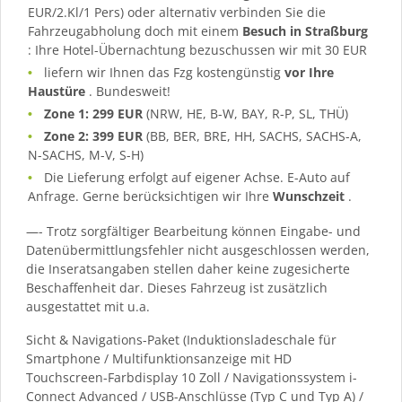
EUR/2.Kl/1 Pers) oder alternativ verbinden Sie die
Fahrzeugabholung doch mit einem
Besuch in Straßburg
: Ihre Hotel-Übernachtung bezuschussen wir mit 30 EUR
liefern wir Ihnen das Fzg kostengünstig
vor Ihre
Haustüre
. Bundesweit!
Zone 1: 299 EUR
(NRW, HE, B-W, BAY, R-P, SL, THÜ)
Zone 2: 399 EUR
(BB, BER, BRE, HH, SACHS, SACHS-A,
N-SACHS, M-V, S-H)
Die Lieferung erfolgt auf eigener Achse. E-Auto auf
Anfrage. Gerne berücksichtigen wir Ihre
Wunschzeit
.
—- Trotz sorgfältiger Bearbeitung können Eingabe- und
Datenübermittlungsfehler nicht ausgeschlossen werden,
die Inseratsangaben stellen daher keine zugesicherte
Beschaffenheit dar. Dieses Fahrzeug ist zusätzlich
ausgestattet mit u.a.
Sicht & Navigations-Paket (Induktionsladeschale für
Smartphone / Multifunktionsanzeige mit HD
Touchscreen-Farbdisplay 10 Zoll / Navigationssystem i-
Connect Advanced / USB-Anschlüsse (Typ C und Typ A) /