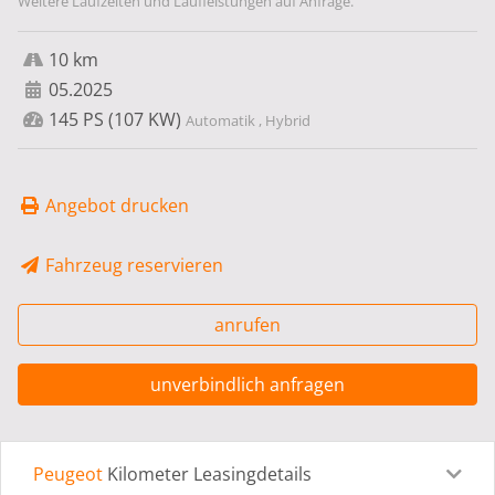
Weitere Laufzeiten und Laufleistungen auf Anfrage.
10 km
05.2025
145 PS (107 KW)
Automatik , Hybrid
Angebot drucken
Fahrzeug reservieren
anrufen
unverbindlich anfragen
Peugeot
Kilometer Leasingdetails
Leasingdetails
Fahrzeugdetails
Ausstattung
Bes