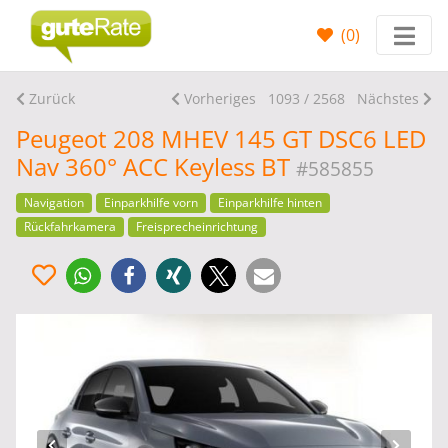
(
0
)
Zurück
Vorheriges
1093 / 2568
Nächstes
Peugeot 208 MHEV 145 GT DSC6 LED
Nav 360° ACC Keyless BT
#585855
Navigation
Einparkhilfe vorn
Einparkhilfe hinten
Rückfahrkamera
Freisprecheinrichtung