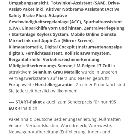
Umgebungsansicht, Totwinkel-Assistent (SAM), Drive-
Assist-Paket inkl. Aktiver Notbrems-Assistent (Active
Safety Brake Plus), Adaptive
Geschwindigkeitsregelanlage (ACC), Spurhalteassistent
(LPA), Einparkhilfe vorn und hinten, Zentralverriegelung
/ Startanlage Keyless System, Mobile Online Dienste
MirrorLink und AppinCar (Mirror Screen),
Klimaautomatik, Digital Cockpit (Instrumentenanzeige
digital), Fernlichtassistent, Kollisionswarnsystem,
Berganfahrhilfe, Verkehrszeichenerkennung,
Müdigkeitserkennungs-Sensor, LM-Felgen 17 Zoll
in
attraktivem
Selenium Grau Metallic
wurde in unseren
Vertragswerkstätten auf Herz und Nieren geprüft!
Europaweite
Herstellergarantie
. Zu einer Probefahrt sind
Sie jederzeit herzlich willkommen!
—-
START-Paket
aktuell zum Sonderpreis für nur
195
EUR
erhältlich.
Paketinhalt: Deutsche Bedienungsanleitung, Fußmatten
Velours, Verbandskasten, Warndreieck, Warnweste,
Neuwagen-Aufbereitung (Entfolierung, Innen- und