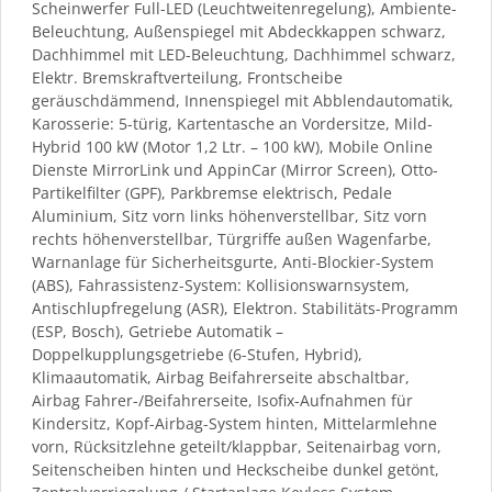
Scheinwerfer Full-LED (Leuchtweitenregelung), Ambiente-
Beleuchtung, Außenspiegel mit Abdeckkappen schwarz,
Dachhimmel mit LED-Beleuchtung, Dachhimmel schwarz,
Elektr. Bremskraftverteilung, Frontscheibe
geräuschdämmend, Innenspiegel mit Abblendautomatik,
Karosserie: 5-türig, Kartentasche an Vordersitze, Mild-
Hybrid 100 kW (Motor 1,2 Ltr. – 100 kW), Mobile Online
Dienste MirrorLink und AppinCar (Mirror Screen), Otto-
Partikelfilter (GPF), Parkbremse elektrisch, Pedale
Aluminium, Sitz vorn links höhenverstellbar, Sitz vorn
rechts höhenverstellbar, Türgriffe außen Wagenfarbe,
Warnanlage für Sicherheitsgurte, Anti-Blockier-System
(ABS), Fahrassistenz-System: Kollisionswarnsystem,
Antischlupfregelung (ASR), Elektron. Stabilitäts-Programm
(ESP, Bosch), Getriebe Automatik –
Doppelkupplungsgetriebe (6-Stufen, Hybrid),
Klimaautomatik, Airbag Beifahrerseite abschaltbar,
Airbag Fahrer-/Beifahrerseite, Isofix-Aufnahmen für
Kindersitz, Kopf-Airbag-System hinten, Mittelarmlehne
vorn, Rücksitzlehne geteilt/klappbar, Seitenairbag vorn,
Seitenscheiben hinten und Heckscheibe dunkel getönt,