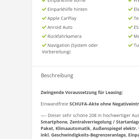
Einparkhilfe vorne
Fr
Einparkhilfe hinten
El
Apple CarPlay
T
Anroid Auto
ES
Rückfahrkamera
Mu
Navigation (System oder
Tu
Vorbereitung)
Beschreibung
Zwingende Voraussetzung für Leasing:
Einwandfreie
SCHUFA-Akte ohne Negativeint
—- Dieser sehr schöne 208 in hochwertiger A
Smartphone, Zentralverriegelung / Startanla
Paket, Klimaautomatik, Außenspiegel elektr.
inkl. Geschwindigkeits-Begrenzeranlage, Einp