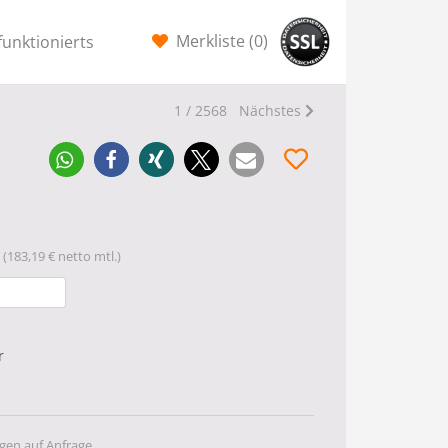
Merkliste (
0
)
funktionierts
1 / 2568
Nächstes
(183,19 € netto mtl.)
r
gen auf Anfrage.