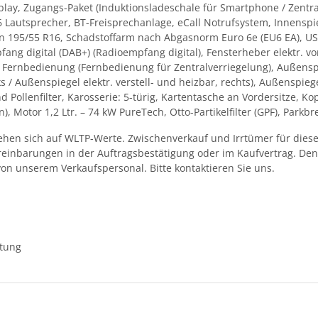
lay, Zugangs-Paket (Induktionsladeschale für Smartphone / Zentral
Lautsprecher, BT-Freisprechanlage, eCall Notrufsystem, Innensp
ifen 195/55 R16, Schadstoffarm nach Abgasnorm Euro 6e (EU6 EA), US
ang digital (DAB+) (Radioempfang digital), Fensterheber elektr. v
it Fernbedienung (Fernbedienung für Zentralverriegelung), Außenspie
nks / Außenspiegel elektr. verstell- und heizbar, rechts), Außensp
ollenfilter, Karosserie: 5-türig, Kartentasche an Vordersitze, Kop
, Motor 1,2 Ltr. – 74 kW PureTech, Otto-Partikelfilter (GPF), Parkb
en sich auf WLTP-Werte. Zwischenverkauf und Irrtümer für dieses
ereinbarungen in der Auftragsbestätigung oder im Kaufvertrag. D
von unserem Verkaufspersonal. Bitte kontaktieren Sie uns.
ttung