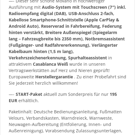
—- Dieser sehr schöne Movano in hochwertiger
Ausführung mit
Audio-System mit Touchscreen (7″) inkl.
Radioempfang digital (DAB), USB-Anschluss 2-fach,
Kabellose Smartphone-Schnittstelle (Apple CarPlay &
Android Auto), Reserverad in Fahrbereifung, Federung
hinten verstärkt, Breitere Außenspiegel (Spiegelarm
lang – Fahrzeugbreite bis 2350 mm), Notbremsassistent
(Fußgänger- und Radfahrererkennung), Verlängerter
Kabelbaum hinten (1,5 m lang),
Verkehrszeichenerkennung, Spurhalteassistent
in
attraktivem
Casablanca Weiß
wurde in unseren
Vertragswerkstätten auf Herz und Nieren geprüft!
Europaweite
Herstellergarantie
. Zu einer Probefahrt sind
Sie jederzeit herzlich willkommen!
—-
START-Paket
aktuell zum Sonderpreis für nur
195
EUR
erhältlich.
Paketinhalt: Deutsche Bedienungsanleitung, Fußmatten
Velours, Verbandskasten, Warndreieck, Warnweste,
Neuwagen-Aufbereitung (Entfolierung, Innen- und
Außenreinigung), Vorabsendung Zulassungsunterlagen,