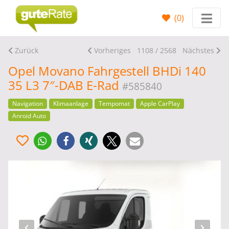
(
0
)
Zurück
Vorheriges
1108 / 2568
Nächstes
Opel Movano Fahrgestell BHDi 140
35 L3 7″-DAB E-Rad
#585840
Navigation
Klimaanlage
Tempomat
Apple CarPlay
Anroid Auto