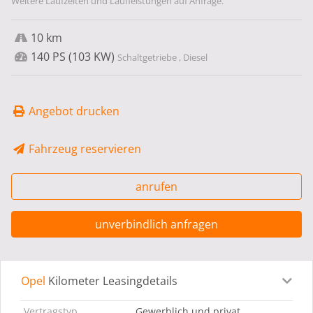
Weitere Laufzeiten und Laufleistungen auf Anfrage.
10 km
140 PS (103 KW)
Schaltgetriebe , Diesel
Angebot drucken
Fahrzeug reservieren
anrufen
unverbindlich anfragen
Opel
Kilometer Leasingdetails
Leasingdetails
Fahrzeugdetails
Ausstattung
Bes
Vertragstyp
Gewerblich und privat