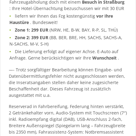
Fahrzeugabholung doch mit einem
Besuch in Straßburg
: Ihre Hotel-Übernachtung bezuschussen wir mit 30 EUR
liefern wir Ihnen das Fzg kostengünstig
vor Ihre
Haustüre
. Bundesweit!
Zone 1: 299 EUR
(NRW, HE, B-W, BAY, R-P, SL, THÜ)
Zone 2: 399 EUR
(BB, BER, BRE, HH, SACHS, SACHS-A,
N-SACHS, M-V, S-H)
Die Lieferung erfolgt auf eigener Achse. E-Auto auf
Anfrage. Gerne berücksichtigen wir Ihre
Wunschzeit
.
—- Trotz sorgfältiger Bearbeitung können Eingabe- und
Datenübermittlungsfehler nicht ausgeschlossen werden,
die Inseratsangaben stellen daher keine zugesicherte
Beschaffenheit dar. Dieses Fahrzeug ist zusätzlich
ausgestattet mit u.a.
Reserverad in Fahrbereifung, Federung hinten verstärkt,
2 Getränkehalter vorn, Audio-System mit Touchscreen (7″)
inkl. Radioempfang digital (DAB), USB-Anschluss 2-fach,
Breitere Außenspiegel (Spiegelarm lang – Fahrzeugbreite
bis 2350 mm), Fahrassistenz-System: Notbremsassistent