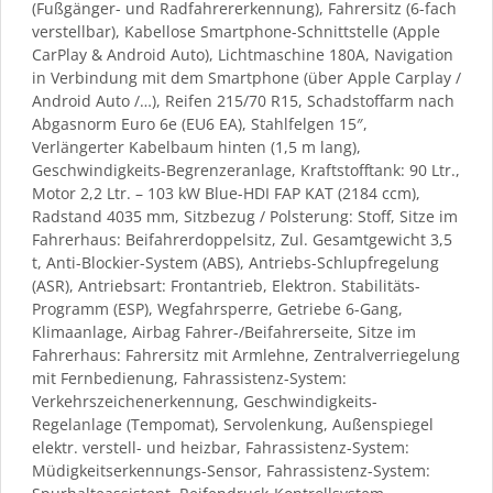
(Fußgänger- und Radfahrererkennung), Fahrersitz (6-fach
verstellbar), Kabellose Smartphone-Schnittstelle (Apple
CarPlay & Android Auto), Lichtmaschine 180A, Navigation
in Verbindung mit dem Smartphone (über Apple Carplay /
Android Auto /…), Reifen 215/70 R15, Schadstoffarm nach
Abgasnorm Euro 6e (EU6 EA), Stahlfelgen 15″,
Verlängerter Kabelbaum hinten (1,5 m lang),
Geschwindigkeits-Begrenzeranlage, Kraftstofftank: 90 Ltr.,
Motor 2,2 Ltr. – 103 kW Blue-HDI FAP KAT (2184 ccm),
Radstand 4035 mm, Sitzbezug / Polsterung: Stoff, Sitze im
Fahrerhaus: Beifahrerdoppelsitz, Zul. Gesamtgewicht 3,5
t, Anti-Blockier-System (ABS), Antriebs-Schlupfregelung
(ASR), Antriebsart: Frontantrieb, Elektron. Stabilitäts-
Programm (ESP), Wegfahrsperre, Getriebe 6-Gang,
Klimaanlage, Airbag Fahrer-/Beifahrerseite, Sitze im
Fahrerhaus: Fahrersitz mit Armlehne, Zentralverriegelung
mit Fernbedienung, Fahrassistenz-System:
Verkehrszeichenerkennung, Geschwindigkeits-
Regelanlage (Tempomat), Servolenkung, Außenspiegel
elektr. verstell- und heizbar, Fahrassistenz-System:
Müdigkeitserkennungs-Sensor, Fahrassistenz-System: