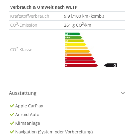
Verbrauch & Umwelt nach WLTP
Kraftstoffverbrauch
9,9 l/100 km (komb.)
2
2
CO
-Emission
261 g CO
/km
2
CO
-Klasse
Ausstattung
Apple CarPlay
Anroid Auto
Klimaanlage
Navigation (System oder Vorbereitung)