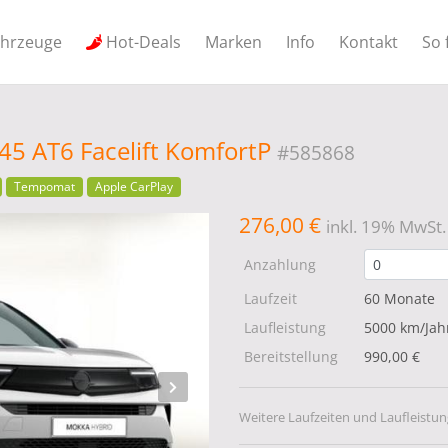
ahrzeuge
Hot-Deals
Marken
Info
Kontakt
So 
45 AT6 Facelift KomfortP
#585868
Tempomat
Apple CarPlay
276,00 €
inkl. 19% MwSt.
Anzahlung
Laufzeit
60 Monate
Laufleistung
5000 km/Jah
Bereitstellung
990,00 €
Weitere Laufzeiten und Laufleistun