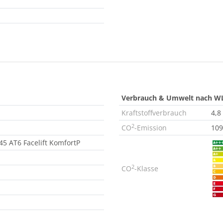
Verbrauch & Umwelt nach W
Kraftstoffverbrauch
4,8
2
CO
-Emission
109
45 AT6 Facelift KomfortP
2
CO
-Klasse