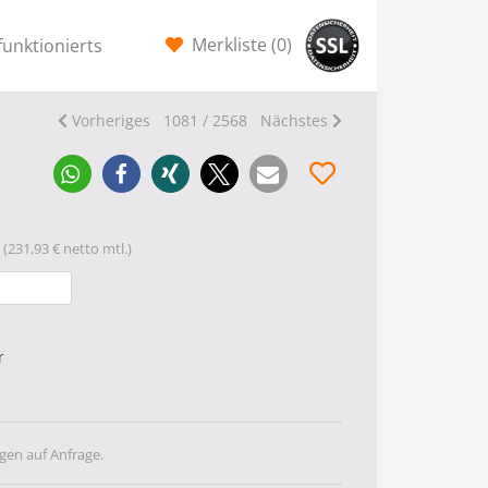
Merkliste (
0
)
funktionierts
Vorheriges
1081 / 2568
Nächstes
(231,93 € netto mtl.)
r
gen auf Anfrage.