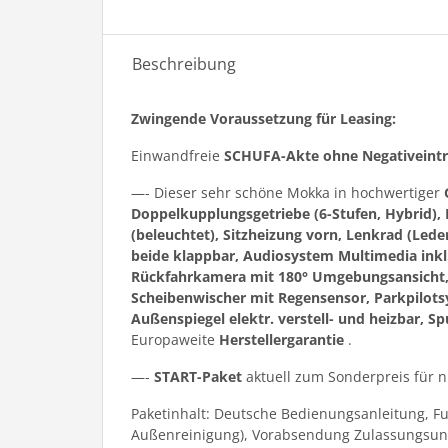
Beschreibung
Zwingende Voraussetzung für Leasing:
Einwandfreie
SCHUFA-Akte ohne Negativeint
—- Dieser sehr schöne Mokka in hochwertiger
Doppelkupplungsgetriebe (6-Stufen, Hybrid),
(beleuchtet), Sitzheizung vorn, Lenkrad (Led
beide klappbar, Audiosystem Multimedia inkl.
Rückfahrkamera mit 180° Umgebungsansicht, S
Scheibenwischer mit Regensensor, Parkpilotsy
Außenspiegel elektr. verstell- und heizbar, Sp
Europaweite
Herstellergarantie
.
—-
START-Paket
aktuell zum Sonderpreis für 
Paketinhalt: Deutsche Bedienungsanleitung, F
Außenreinigung), Vorabsendung Zulassungsun