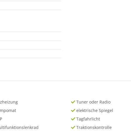
tzheizung
Tuner oder Radio
empomat
elektrische Spiegel
P
Tagfahrlicht
ltifunktionslenkrad
Traktionskontrolle