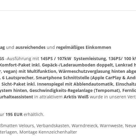
rag
und
ausreichendes
und
regelmäßiges
Einkommen
GS
-Ausführung mit
145PS / 107kW Systemleistung, 136PS/ 100 k
 Komfort-Paket inkl. Gepäck-/Laderaumboden doppelt, Lenkrad h
er, vegan) mit Multifunktion, Wärmeschutzverglasung hinten abged
 6 Lautsprecher, Smartphone Schnittstelle (Apple CarPlay & And
icht-Paket inkl. Innenspiegel mit Abblendautomatik, Einschalt
stem hinten, Geschwindigkeits-Regelanlage (Tempomat), Fernlich
urhalteassistent
in attraktivem
Arktis Weiß
wurde in unseren Vert
nur
195 EUR
erhältlich.
ußmatten Velours, Verbandskasten, Warndreieck, Warnweste, Neuw
terlagen, Montage Kennzeichenhalter