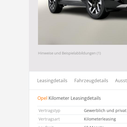
Hinweise und Beispielabbildungen (1)
Leasingdetails
Fahrzeugdetails
Ausst
Opel
Kilometer Leasingdetails
Vertragstyp
Gewerblich und privat
Vertragsart
Kilometerleasing