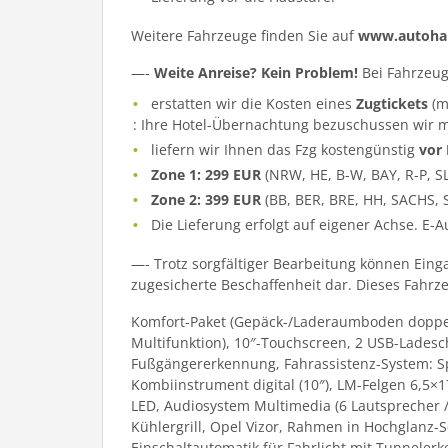
Weitere Fahrzeuge finden Sie auf
www.autohau
—-
Weite Anreise? Kein Problem!
Bei Fahrzeug
erstatten wir die Kosten eines
Zugtickets
(m
: Ihre Hotel-Übernachtung bezuschussen wir m
liefern wir Ihnen das Fzg kostengünstig
vor
Zone 1: 299 EUR
(NRW, HE, B-W, BAY, R-P, S
Zone 2: 399 EUR
(BB, BER, BRE, HH, SACHS, 
Die Lieferung erfolgt auf eigener Achse. E-
—- Trotz sorgfältiger Bearbeitung können Eing
zugesicherte Beschaffenheit dar. Dieses Fahrzeu
Komfort-Paket (Gepäck-/Laderaumboden doppelt 
Multifunktion), 10″-Touchscreen, 2 USB-Ladesch
Fußgängererkennung, Fahrassistenz-System: Sp
Kombiinstrument digital (10″), LM-Felgen 6,5×
LED, Audiosystem Multimedia (6 Lautsprecher /
Kühlergrill, Opel Vizor, Rahmen in Hochglanz-
Einschaltautomatik für Fahrlicht mit Tunneler