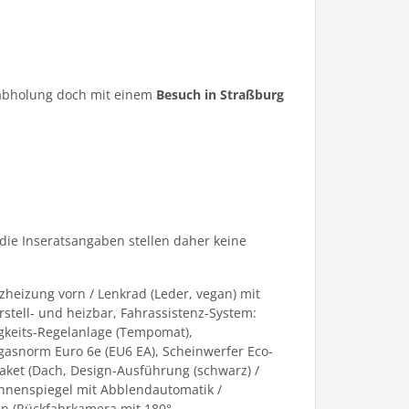
ugabholung doch mit einem
Besuch in Straßburg
die Inseratsangaben stellen daher keine
heizung vorn / Lenkrad (Leder, vegan) mit
rstell- und heizbar, Fahrassistenz-System:
gkeits-Regelanlage (Tempomat),
gasnorm Euro 6e (EU6 EA), Scheinwerfer Eco-
Paket (Dach, Design-Ausführung (schwarz) /
(Innenspiegel mit Abblendautomatik /
en (Rückfahrkamera mit 180°