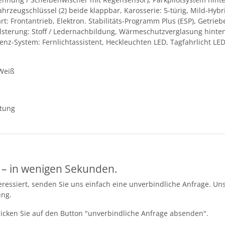
zeugschlüssel (2) beide klappbar, Karosserie: 5-türig, Mild-Hybri
rt: Frontantrieb, Elektron. Stabilitäts-Programm Plus (ESP), Getri
olsterung: Stoff / Ledernachbildung, Wärmeschutzverglasung hinten
nz-System: Fernlichtassistent, Heckleuchten LED, Tagfahrlicht LED
 Weiß
ttung
 – in wenigen Sekunden.
essiert, senden Sie uns einfach eine unverbindliche Anfrage. Uns
ung.
licken Sie auf den Button "unverbindliche Anfrage absenden".