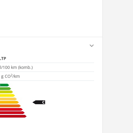
LTP
 l/100 km (komb.)
2
 g CO
/km