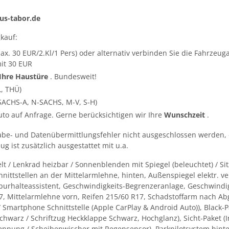
s-tabor.de
kauf:
ax. 30 EUR/2.Kl/1 Pers) oder alternativ verbinden Sie die Fahrze
it 30 EUR
 Ihre Haustüre
. Bundesweit!
L, THÜ)
SACHS-A, N-SACHS, M-V, S-H)
Auto auf Anfrage. Gerne berücksichtigen wir Ihre
Wunschzeit
.
abe- und Datenübermittlungsfehler nicht ausgeschlossen werden, 
g ist zusätzlich ausgestattet mit u.a.
/ Lenkrad heizbar / Sonnenblenden mit Spiegel (beleuchtet) / Sitz
nittstellen an der Mittelarmlehne, hinten, Außenspiegel elektr. ve
urhalteassistent, Geschwindigkeits-Begrenzeranlage, Geschwindi
17, Mittelarmlehne vorn, Reifen 215/60 R17, Schadstoffarm nach Ab
 Smartphone Schnittstelle (Apple CarPlay & Android Auto)), Black-
Schwarz / Schriftzug Heckklappe Schwarz, Hochglanz), Sicht-Paket 
kennung / Scheibenwischer mit Regensensor), Parkpilotsystem hint