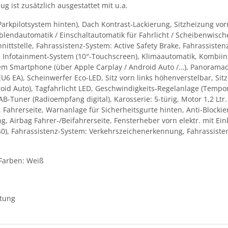
g ist zusätzlich ausgestattet mit u.a.
kpilotsystem hinten), Dach Kontrast-Lackierung, Sitzheizung vorn
bblendautomatik / Einschaltautomatik für Fahrlicht / Scheibenwisc
ittstelle, Fahrassistenz-System: Active Safety Brake, Fahrassistenz
 Infotainment-System (10″-Touchscreen), Klimaautomatik, Kombiinstr
dem Smartphone (über Apple Carplay / Android Auto /…), Panoramada
 EA), Scheinwerfer Eco-LED, Sitz vorn links höhenverstelbar, Sitz
roid Auto), Tagfahrlicht LED, Geschwindigkeits-Regelanlage (Tempo
-Tuner (Radioempfang digital), Karosserie: 5-türig, Motor 1,2 Ltr.
 Fahrerseite, Warnanlage für Sicherheitsgurte hinten, Anti-Blockie
ng, Airbag Fahrer-/Beifahrerseite, Fensterheber vorn elektr. mit E
:40), Fahrassistenz-System: Verkehrszeichenerkennung, Fahrassisten
 Farben: Weiß
ttung