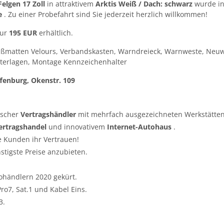
elgen 17 Zoll
in attraktivem
Arktis Weiß / Dach: schwarz
wurde in
e
. Zu einer Probefahrt sind Sie jederzeit herzlich willkommen!
nur
195 EUR
erhältlich.
ußmatten Velours, Verbandskasten, Warndreieck, Warnweste, Neuw
terlagen, Montage Kennzeichenhalter
fenburg, Okenstr. 109
tscher
Vertragshändler
mit mehrfach ausgezeichneten Werkstätten
ertragshandel
und innovativem
Internet-Autohaus
.
e Kunden ihr Vertrauen!
nstigste Preise anzubieten.
ohändlern 2020 gekürt.
o7, Sat.1 und Kabel Eins.
3.