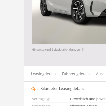
Hinweise und Beispielabbildungen (1)
Leasingdetails
Fahrzeugdetails
Ausst
Opel
Kilometer Leasingdetails
Vertragstyp
Gewerblich und privat
Vertragsart
Kilometerleasing