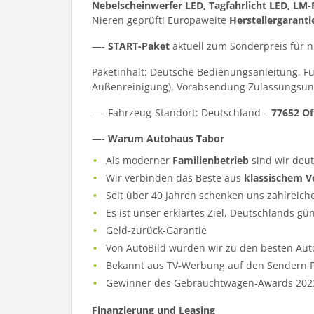
Nebelscheinwerfer LED, Tagfahrlicht LED, LM-F
Nieren geprüft! Europaweite
Herstellergaranti
—-
START-Paket
aktuell zum Sonderpreis für 
Paketinhalt: Deutsche Bedienungsanleitung, F
Außenreinigung), Vorabsendung Zulassungsun
—- Fahrzeug-Standort: Deutschland –
77652 Of
—-
Warum Autohaus Tabor
Als moderner
Familienbetrieb
sind wir deu
Wir verbinden das Beste aus
klassischem V
Seit über 40 Jahren schenken uns zahlreich
Es ist unser erklärtes Ziel, Deutschlands gü
Geld-zurück-Garantie
Von AutoBild wurden wir zu den besten Aut
Bekannt aus TV-Werbung auf den Sendern Pr
Gewinner des Gebrauchtwagen-Awards 202
Finanzierung und Leasing