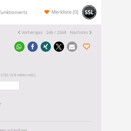
Merkliste (
0
)
funktionierts
Vorheriges
246 / 2568
Nächstes
(152,10 € netto mtl.)
r
gen auf Anfrage.