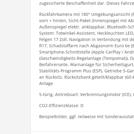
zugesicherte Beschaffenheit dar. Dieses Fahrzeu
Rückfahrkamera mit 180° Umgebungsansicht (Par
vorn + hinten, Sicht-Paket (Innenspiegel mit A
Außenspiegel elektr. anklappbar, Bluetooth-Schn
System: Totwinkel-Assistent, Heckleuchten LED,
Felgen 17 Zoll, Navigation in Verbindung mit 
R17, Schadstoffarm nach Abgasnorm Euro 6e (EU6
Smartphone-Schnittstelle (Apple CarPlay / And
(Geschwindigkeits-Regelanlage (Tempomat)), DAB
Beifahrerseite, Warnanlage für Sicherheitsgurt,
Stabilitäts-Programm Plus (ESP), Getriebe 5-Ga
an Rücksitz, Rücksitzbank geteilt/klappbar (60
Anlage
5-türig, Antriebsart: Verbrennungsmotor (ICE),
CO2-Effizienzklasse: D
Beispielbilder, ggf. teilweise mit Sonderaussta