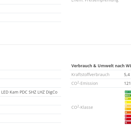
Verbrauch & Umwelt nach W
Kraftstoffverbrauch
5,4
2
CO
-Emission
121
no LED Kam PDC SHZ LHZ DigCo
2
CO
-Klasse