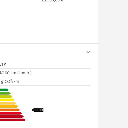
LTP
 l/100 km (komb.)
2
 g CO
/km