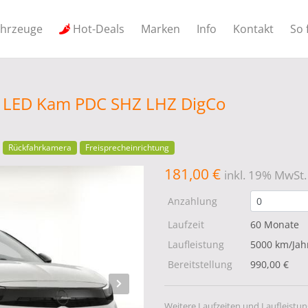
ahrzeuge
Hot-Deals
Marken
Info
Kontakt
So 
no LED Kam PDC SHZ LHZ DigCo
Rückfahrkamera
Freisprecheinrichtung
181,00 €
inkl. 19% MwSt.
Anzahlung
Laufzeit
60 Monate
Laufleistung
5000 km/Jah
Bereitstellung
990,00 €
Weitere Laufzeiten und Laufleistun