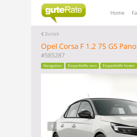
Home
F
Zurück
Opel Corsa F 1.2 75 GS Pa
#585287
Navigation
Einparkhilfe vorn
Einparkhilfe hinten