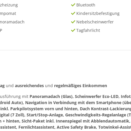
tzheizung
Bluetooth
empomat
Kindersitzbefestigung
anoramadach
Nebelscheinwerfer
P
Tagfahrlicht
rag
und
ausreichendes
und
regelmäßiges
Einkommen
 Ausführung mit
Panoramadach (Glas), Scheinwerfer Eco-LED, Info
ndroid Auto), Navigation in Verbindung mit dem Smartphone (übe
kl. Parkpilotsystem vorn und hinten, Dach Kontrast-Lackierung,
ital (7 Zoll), Start/Stop-Anlage, Geschwindigkeits-Regelanlage 
 + hinten, Sicht-Paket inkl. Innenspiegel mit Abblendautomatik, 
sistent, Fernlichtassistent, Active Safety Brake, Totwinkel-Ass