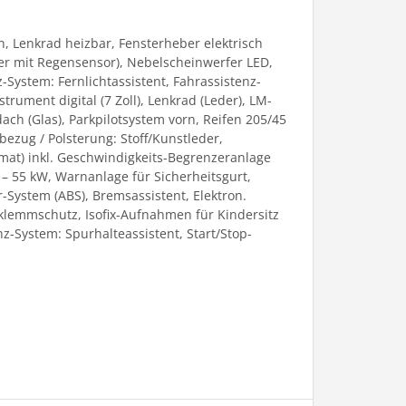
, Lenkrad heizbar, Fensterheber elektrisch
her mit Regensensor), Nebelscheinwerfer LED,
-System: Fernlichtassistent, Fahrassistenz-
ument digital (7 Zoll), Lenkrad (Leder), LM-
ch (Glas), Parkpilotsystem vorn, Reifen 205/45
bezug / Polsterung: Stoff/Kunstleder,
mat) inkl. Geschwindigkeits-Begrenzeranlage
 – 55 kW, Warnanlage für Sicherheitsgurt,
r-System (ABS), Bremsassistent, Elektron.
inklemmschutz, Isofix-Aufnahmen für Kindersitz
z-System: Spurhalteassistent, Start/Stop-