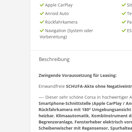
Apple CarPlay
Si
Anroid Auto
T
Rückfahrkamera
P
Navigation (System oder
ES
Vorbereitung)
Beschreibung
Zwingende Voraussetzung für Leasing:
Einwandfreie
SCHUFA-Akte ohne Negativeint
—- Dieser sehr schöne Corsa in hochwertiger
Smartphone-Schnittstelle (Apple CarPlay / A
Rückfahrkamera mit 180° Umgebungsansicht in
heizbar, Klimaautomatik, Kombiinstrument dig
Begrenzeranlage, Fensterheber elektrisch vorn
Scheibenwischer mit Regensensor, Spurhalteas