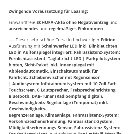
Zwingende Voraussetzung für Leasing:
Einwandfreie
SCHUFA-Akte ohne Negativeintrag
und
ausreichendes
und
regelmäßiges
Einkommen
—- Dieser sehr schöne Corsa in hochwertiger
Edition
-
Ausführung mit
Scheinwerfer LED inkl. Blinkleuchten
LED in Außenspiegel integriert, Fahrassistenz-System:
Fernlichtassistent, Tagfahrlicht LED | Parkpilotsystem
hinten, Sicht-Paket inkl. Innenspiegel mit
Abblendautomatik, Einschaltautomatik für
Fahrlicht, Scheibenwischer mit Regensensor
| Audiosystem Infotainmentsystem mit 10 Zoll Farb-
Touchscreen, 6 Lautsprecher, Freisprecheinrichtung
Bluetooth, DAB-Tuner (Radioempfang digital),
Geschwindigkeits-Regelanlage (Tempomat) inkl.
Geschwindigkeits-
Begrenzeranlage, Klimaanlage, Fahrassistenz-System:
Verkehrszeichenerkennung, Fahrassistenz-System:
Müdigkeitserkennungs-Sensor, Fahrassistenz-System:
Spurhalteassistent
in attraktivem
Kontur Weiß Metallic