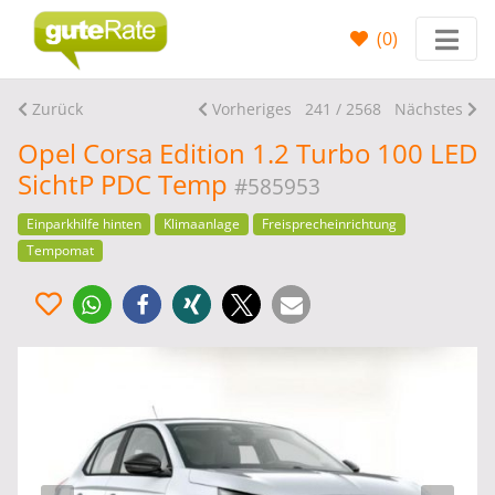
(
0
)
Zurück
Vorheriges
241 / 2568
Nächstes
Opel Corsa Edition 1.2 Turbo 100 LED
SichtP PDC Temp
#585953
Einparkhilfe hinten
Klimaanlage
Freisprecheinrichtung
Tempomat