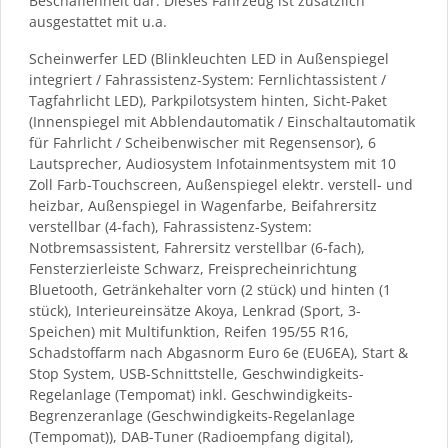
Beschaffenheit dar. Dieses Fahrzeug ist zusätzlich
ausgestattet mit u.a.
Scheinwerfer LED (Blinkleuchten LED in Außenspiegel
integriert / Fahrassistenz-System: Fernlichtassistent /
Tagfahrlicht LED), Parkpilotsystem hinten, Sicht-Paket
(Innenspiegel mit Abblendautomatik / Einschaltautomatik
für Fahrlicht / Scheibenwischer mit Regensensor), 6
Lautsprecher, Audiosystem Infotainmentsystem mit 10
Zoll Farb-Touchscreen, Außenspiegel elektr. verstell- und
heizbar, Außenspiegel in Wagenfarbe, Beifahrersitz
verstellbar (4-fach), Fahrassistenz-System:
Notbremsassistent, Fahrersitz verstellbar (6-fach),
Fensterzierleiste Schwarz, Freisprecheinrichtung
Bluetooth, Getränkehalter vorn (2 stück) und hinten (1
stück), Interieureinsätze Akoya, Lenkrad (Sport, 3-
Speichen) mit Multifunktion, Reifen 195/55 R16,
Schadstoffarm nach Abgasnorm Euro 6e (EU6EA), Start &
Stop System, USB-Schnittstelle, Geschwindigkeits-
Regelanlage (Tempomat) inkl. Geschwindigkeits-
Begrenzeranlage (Geschwindigkeits-Regelanlage
(Tempomat)), DAB-Tuner (Radioempfang digital),