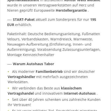
wurde in unseren Vertragswerkstätten auf Herz und
Nieren geprüft! Europaweite
Herstellergarantie
.
—-
START-Paket
aktuell zum Sonderpreis für nur
195
EUR
erhältlich.
Paketinhalt: Deutsche Bedienungsanleitung, Fußmatten
Velours, Verbandskasten, Warndreieck, Warnweste,
Neuwagen-Aufbereitung (Entfolierung, Innen- und
Außenreinigung), Vorabsendung Zulassungsunterlagen,
Montage Kennzeichenhalter
—-
Warum Autohaus Tabor
Als moderner
Familienbetrieb
sind wir deutscher
Vertragshändler
mit mehrfach ausgezeichneten
Werkstätten.
Wir verbinden das Beste aus
klassischem
Vertragshandel
und innovativem
Internet-Autohaus
.
Seit über 40 Jahren schenken uns zahlreiche Kunden
ihr Vertrauen!
Es ist unser erklärtes Ziel, Deutschlands günstigste