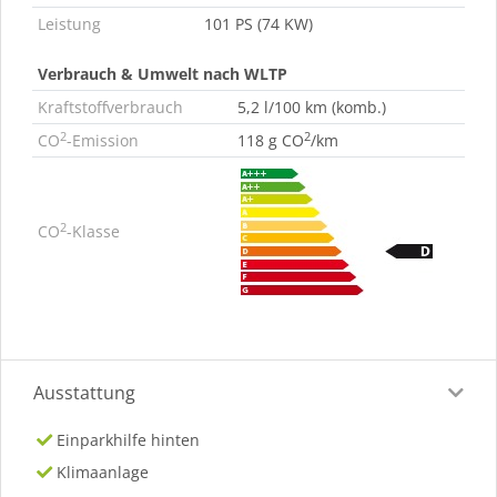
Leistung
101 PS (74 KW)
Verbrauch & Umwelt nach WLTP
Kraftstoffverbrauch
5,2 l/100 km (komb.)
2
2
CO
-Emission
118 g CO
/km
2
CO
-Klasse
Ausstattung
Einparkhilfe hinten
Klimaanlage