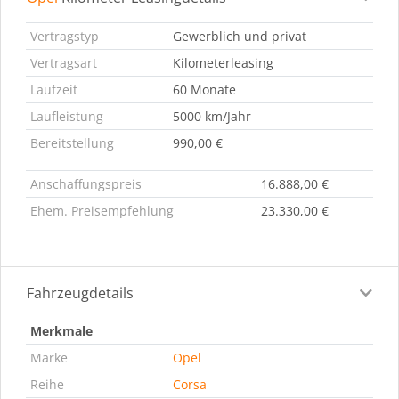
Leasingdetails
Fahrzeugdetails
Ausstattung
Bes
Vertragstyp
Gewerblich und privat
Vertragsart
Kilometerleasing
Laufzeit
60 Monate
Laufleistung
5000 km/Jahr
Bereitstellung
990,00 €
Anschaffungspreis
16.888,00 €
Ehem. Preisempfehlung
23.330,00 €
Fahrzeugdetails
Merkmale
Marke
Opel
Reihe
Corsa