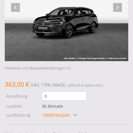
Hinweise und Beispielabbildungen (1)
363,00 €
inkl. 19% MwSt.
(305,04 € netto mtl.)
Anzahlung
Laufzeit
36 Monate
Laufleistung
10000 km/Jahr