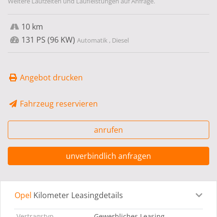
Weitere Laufzeiten und Laufleistungen auf Anfrage.
10 km
131 PS (96 KW)
Automatik , Diesel
Angebot drucken
Fahrzeug reservieren
anrufen
unverbindlich anfragen
Opel
Kilometer Leasingdetails
Leasingdetails
Fahrzeugdetails
Ausstattung
Bes
Vertragstyp
Gewerbliches Leasing