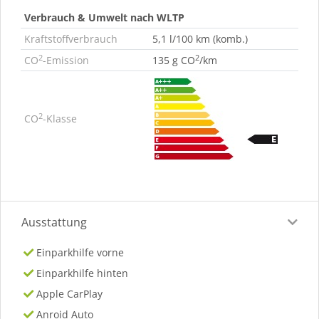
Verbrauch & Umwelt nach WLTP
Kraftstoffverbrauch
5,1 l/100 km (komb.)
2
2
CO
-Emission
135 g CO
/km
2
CO
-Klasse
Ausstattung
Einparkhilfe vorne
Einparkhilfe hinten
Apple CarPlay
Anroid Auto