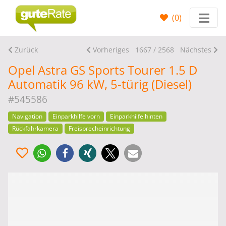
(
0
)
Zurück
Vorheriges
1667 / 2568
Nächstes
Opel Astra GS Sports Tourer 1.5 D
Automatik 96 kW, 5-türig (Diesel)
#545586
Navigation
Einparkhilfe vorn
Einparkhilfe hinten
Rückfahrkamera
Freisprecheinrichtung