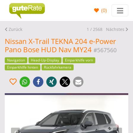
(
0
)
Zurück
1 / 2568
Nächstes
Nissan X-Trail TEKNA 204 e-Power
Pano Bose HUD Nav MY24
#567560
Navigation
Head-Up-Display
Einparkhilfe vorn
Einparkhilfe hinten
Rückfahrkamera