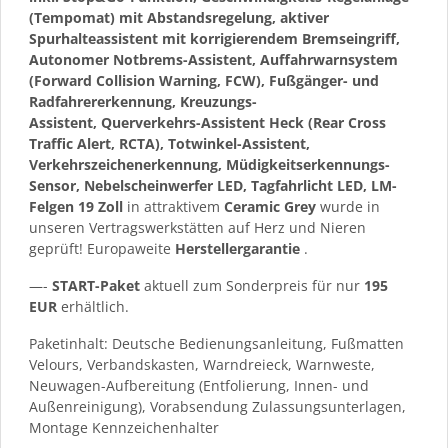
(Tempomat) mit Abstandsregelung, aktiver
Spurhalteassistent mit korrigierendem Bremseingriff,
Autonomer Notbrems-Assistent, Auffahrwarnsystem
(Forward Collision Warning, FCW), Fußgänger- und
Radfahrererkennung, Kreuzungs-
Assistent, Querverkehrs-Assistent Heck (Rear Cross
Traffic Alert, RCTA), Totwinkel-Assistent,
Verkehrszeichenerkennung, Müdigkeitserkennungs-
Sensor, Nebelscheinwerfer LED, Tagfahrlicht LED, LM-
Felgen 19 Zoll
in attraktivem
Ceramic Grey
wurde in
unseren Vertragswerkstätten auf Herz und Nieren
geprüft! Europaweite
Herstellergarantie
.
—-
START-Paket
aktuell zum Sonderpreis für nur
195
EUR
erhältlich.
Paketinhalt: Deutsche Bedienungsanleitung, Fußmatten
Velours, Verbandskasten, Warndreieck, Warnweste,
Neuwagen-Aufbereitung (Entfolierung, Innen- und
Außenreinigung), Vorabsendung Zulassungsunterlagen,
Montage Kennzeichenhalter