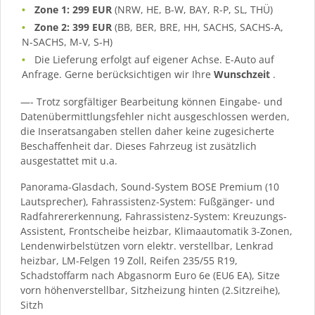
Zone 1: 299 EUR
(NRW, HE, B-W, BAY, R-P, SL, THÜ)
Zone 2: 399 EUR
(BB, BER, BRE, HH, SACHS, SACHS-A,
N-SACHS, M-V, S-H)
Die Lieferung erfolgt auf eigener Achse. E-Auto auf
Anfrage. Gerne berücksichtigen wir Ihre
Wunschzeit
.
—- Trotz sorgfältiger Bearbeitung können Eingabe- und
Datenübermittlungsfehler nicht ausgeschlossen werden,
die Inseratsangaben stellen daher keine zugesicherte
Beschaffenheit dar. Dieses Fahrzeug ist zusätzlich
ausgestattet mit u.a.
Panorama-Glasdach, Sound-System BOSE Premium (10
Lautsprecher), Fahrassistenz-System: Fußgänger- und
Radfahrererkennung, Fahrassistenz-System: Kreuzungs-
Assistent, Frontscheibe heizbar, Klimaautomatik 3-Zonen,
Lendenwirbelstützen vorn elektr. verstellbar, Lenkrad
heizbar, LM-Felgen 19 Zoll, Reifen 235/55 R19,
Schadstoffarm nach Abgasnorm Euro 6e (EU6 EA), Sitze
vorn höhenverstellbar, Sitzheizung hinten (2.Sitzreihe),
Sitzh