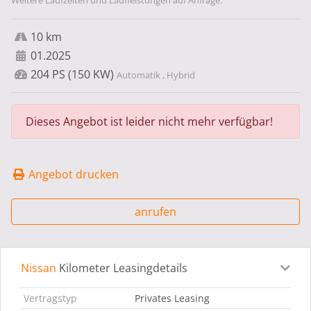
Weitere Laufzeiten und Laufleistungen auf Anfrage.
10 km
01.2025
204 PS (150 KW)
Automatik , Hybrid
Dieses Angebot ist leider nicht mehr verfügbar!
Angebot drucken
anrufen
Nissan
Kilometer Leasingdetails
Leasingdetails
Fahrzeugdetails
Ausstattung
Bes
Vertragstyp
Privates Leasing