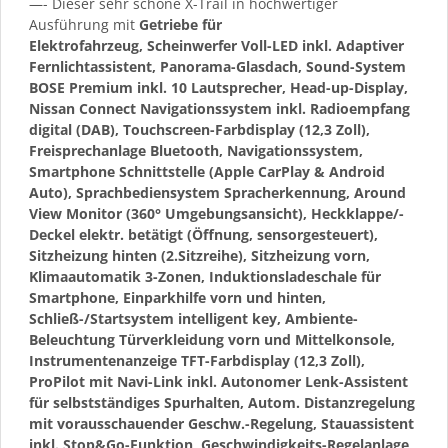
—- Dieser sehr schöne X-Trail in hochwertiger
Ausführung mit
Getriebe für
Elektrofahrzeug, Scheinwerfer Voll-LED inkl. Adaptiver
Fernlichtassistent, Panorama-Glasdach, Sound-System
BOSE Premium inkl. 10 Lautsprecher, Head-up-Display,
Nissan Connect Navigationssystem inkl. Radioempfang
digital (DAB), Touchscreen-Farbdisplay (12,3 Zoll),
Freisprechanlage Bluetooth, Navigationssystem,
Smartphone Schnittstelle (Apple CarPlay & Android
Auto), Sprachbediensystem Spracherkennung, Around
View Monitor (360° Umgebungsansicht), Heckklappe/-
Deckel elektr. betätigt (Öffnung, sensorgesteuert),
Sitzheizung hinten (2.Sitzreihe), Sitzheizung vorn,
Klimaautomatik 3-Zonen, Induktionsladeschale für
Smartphone, Einparkhilfe vorn und hinten,
Schließ-/Startsystem intelligent key, Ambiente-
Beleuchtung Türverkleidung vorn und Mittelkonsole,
Instrumentenanzeige TFT-Farbdisplay (12,3 Zoll),
ProPilot mit Navi-Link inkl. Autonomer Lenk-Assistent
für selbstständiges Spurhalten, Autom. Distanzregelung
mit vorausschauender Geschw.-Regelung, Stauassistent
inkl. Stop&Go-Funktion, Geschwindigkeits-Regelanlage