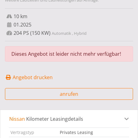
Weitere Laufzeiten und Laufleistungen auf Anfrage.
10 km
01.2025
204 PS (150 KW)
Automatik , Hybrid
Dieses Angebot ist leider nicht mehr verfügbar!
Angebot drucken
anrufen
Nissan
Kilometer Leasingdetails
Leasingdetails
Fahrzeugdetails
Ausstattung
Bes
Vertragstyp
Privates Leasing