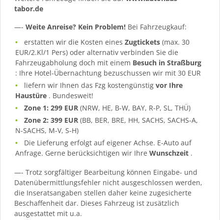
tabor.de
—-
Weite Anreise? Kein Problem!
Bei Fahrzeugkauf:
erstatten wir die Kosten eines
Zugtickets
(max. 30
EUR/2.Kl/1 Pers) oder alternativ verbinden Sie die
Fahrzeugabholung doch mit einem
Besuch in Straßburg
: Ihre Hotel-Übernachtung bezuschussen wir mit 30 EUR
liefern wir Ihnen das Fzg kostengünstig
vor Ihre
Haustüre
. Bundesweit!
Zone 1: 299 EUR
(NRW, HE, B-W, BAY, R-P, SL, THÜ)
Zone 2: 399 EUR
(BB, BER, BRE, HH, SACHS, SACHS-A,
N-SACHS, M-V, S-H)
Die Lieferung erfolgt auf eigener Achse. E-Auto auf
Anfrage. Gerne berücksichtigen wir Ihre
Wunschzeit
.
—- Trotz sorgfältiger Bearbeitung können Eingabe- und
Datenübermittlungsfehler nicht ausgeschlossen werden,
die Inseratsangaben stellen daher keine zugesicherte
Beschaffenheit dar. Dieses Fahrzeug ist zusätzlich
ausgestattet mit u.a.