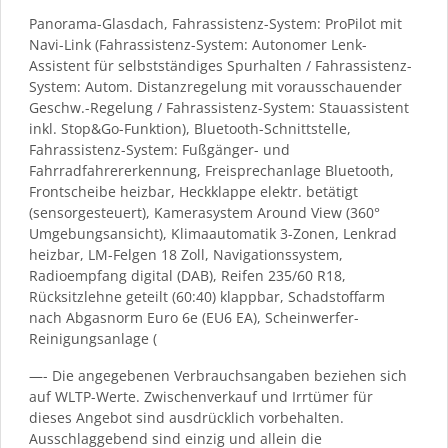
Panorama-Glasdach, Fahrassistenz-System: ProPilot mit
Navi-Link (Fahrassistenz-System: Autonomer Lenk-
Assistent für selbstständiges Spurhalten / Fahrassistenz-
System: Autom. Distanzregelung mit vorausschauender
Geschw.-Regelung / Fahrassistenz-System: Stauassistent
inkl. Stop&Go-Funktion), Bluetooth-Schnittstelle,
Fahrassistenz-System: Fußgänger- und
Fahrradfahrererkennung, Freisprechanlage Bluetooth,
Frontscheibe heizbar, Heckklappe elektr. betätigt
(sensorgesteuert), Kamerasystem Around View (360°
Umgebungsansicht), Klimaautomatik 3-Zonen, Lenkrad
heizbar, LM-Felgen 18 Zoll, Navigationssystem,
Radioempfang digital (DAB), Reifen 235/60 R18,
Rücksitzlehne geteilt (60:40) klappbar, Schadstoffarm
nach Abgasnorm Euro 6e (EU6 EA), Scheinwerfer-
Reinigungsanlage (
—- Die angegebenen Verbrauchsangaben beziehen sich
auf WLTP-Werte. Zwischenverkauf und Irrtümer für
dieses Angebot sind ausdrücklich vorbehalten.
Ausschlaggebend sind einzig und allein die