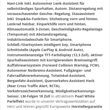
Navi-Link inkl. Autonomer Lenk-Assistent für
selbstständiges Spurhalten, Autom. Distanzregelung mit
vorausschauender Geschw.-Regelung, Stauassistent
inkl. Stop&Go-Funktion, Sitzheizung vorn und hinten,
Lenkrad heizbar, Einparkhilfe vorn und hinten,
Klimaautomatik 3-Zonen, Geschwindigkeits-Regelanlage
(Tempomat) mit Abstandsregelung,
Induktionsladeschale für Smartphone,
Schließ-/Startsystem intelligent key, Smartphone
Schnittstelle (Apple CarPlay & Android Auto),
Instrumentenanzeige TFT-Farbdisplay (12,3 Zoll), aktiver
Spurhalteassistent mit korrigierendem Bremseingriff,
Auffahrwarnsystem (Forward Collision Warning, FCW),
Autonomer Notbrems-Assistent, Fußgänger- und
Fahrradfahrererkennung, Totwinkel-Assistent,
Berganfahr-Assistent, Querverkehrs-Assistent Heck
(Rear Cross Traffic Alert, RCTA),
Verkehrszeichenerkennung, Müdigkeitserkennungs-
Sensor, LM-Felgen 18 Zoll
in attraktivem
Pearl White
Perleffekt
wurde in unseren Vertragswerkstätten auf
Herz und Nieren geprüft! Europaweite
Herstellergarantie