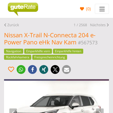
(
0
)
Zurück
1 / 2568
Nächstes
Nissan X-Trail N-Connecta 204 e-
Power Pano eHk Nav Kam
#567573
Navigation
Einparkhilfe vorn
Einparkhilfe hinten
Rückfahrkamera
Freisprecheinrichtung