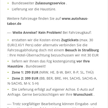
Bundesweiter
Zulassungsservice
.
Lieferung vor die Haustüre.
Weitere Fahrzeuge finden Sie auf
www.autohaus-
tabor.de
—-
Weite Anreise? Kein Problem!
Bei Fahrzeugkauf:
erstatten wir die Kosten eines
Zugtickets
(max. 30
EUR/2.Kl/1 Pers) oder alternativ verbinden Sie die
Fahrzeugabholung doch mit einem
Besuch in Straßburg
: Ihre Hotel-Übernachtung bezuschussen wir mit 30 EUR
liefern wir Ihnen das Fzg kostengünstig
vor Ihre
Haustüre
. Bundesweit!
Zone 1: 299 EUR
(NRW, HE, B-W, BAY, R-P, SL, THÜ)
Zone 2: 399 EUR
(BB, BER, BRE, HH, SACHS, SACHS-A,
N-SACHS, M-V, S-H)
Die Lieferung erfolgt auf eigener Achse. E-Auto auf
Anfrage. Gerne berücksichtigen wir Ihre
Wunschzeit
.
—- Trotz sorgfältiger Bearbeitung können Eingabe- und