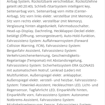
Airbag-System, Rücksitzbank verschiebbar, Rücksitzlehne
geteilt (40:20:40), Schließ-/Startsystem intelligent key,
Seitenairbag vorn, Seitenairbag vorn mitte (Center-
Airbag), Sitz vorn links elektr. verstellbar (mit Memory),
Sitz vorn rechts elektr. verstellbar (mit Memory),
Verglasung hinten abgedunkelt, Fahrmodusschalter,
Head-up-Display, Dachreling, Heckklappe/-Deckel elektr.
betätigt (Öffnung, sensorgesteuert), Auto-Hold-Funktion,
Fahrassistenz-System: Auffahrwarnsystem (Forward
Collision Warning, FCW), Fahrassistenz-System:
Berganfahr-Assistent, Fahrassistenz-System:
Verkehrszeichenerkennung, Geschwindigkeits-
Regelanlage (Tempomat) mit Abstandsregelung,
Fahrassistenz-System: Sicherheitssystem ERA GLONASS
mit automatischem Notruf, Lenkrad (Leder) mit
Multifunktion, Außenspiegel elektr. anklappbar,
Außenspiegel elektr. verstell- und heizbar, Fahrassistenz-
System: Totwinkel-Assistent, Heckleuchten LED, Licht- und
Regensensor, Tagfahrlicht LED, Einparkhilfe hinten,
Einparkhilfe vorn, Fahrassistenz-System: Autonomer
Notbrems-Assistent, Fahrassistenz-System:
Müdigkeitserkennungs-Sensor, Fahrassistenz-System: