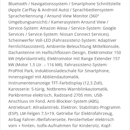
Bluetooth / Navigationssystem / Smartphone Schnittstelle
(Apple CarPlay & Android Auto) / Sprachbediensystem
Spracherkennung / Around View Monitor (360°
Umgebungsansicht) / Kamerasystem Around View /
Service-System: Amazon Alexa / Service-System: Google
Services / Service-System: Nissan Connect Services),
Scheinwerfer Voll-LED (Fahrassistenz-System: Adaptiver
Fernlichtassistent), Ambiente-Beleuchtung Mittelkonsole,
Dachantenne im Haifischflossen-Design, Elektromotor 150
kW (Hybridantrieb), Elektromotor mit Range Extender 157
kW (Motor 1,5 Ltr. – 116 kW), Fahrassistenz-System:
ProPilot Park, Induktionsladeschale für Smartphone,
Innenspiegel mit Abblendautomatik,
Instrumentenanzeige TFT-Farbdisplay (12,3 Zoll),
Karosserie: 5-türig, Notbrems-Warnblinkautomatik,
Parkbremse elektrisch, Radstand 2705 mm, USB-
Anschluss im Fond, Anti-Blockier-System (ABS),
Antriebsart: Allradantrieb, Elektron. Stabilitäts-Programm
(ESP), LM-Felgen 7,5×19, Getriebe für Elektrofahrzeug,
Airbag Fahrer-/Beifahrerseite, Fensterheber elektrisch
vorn + hinten, Isofix-Aufnahmen für Kindersitz, Kopf-