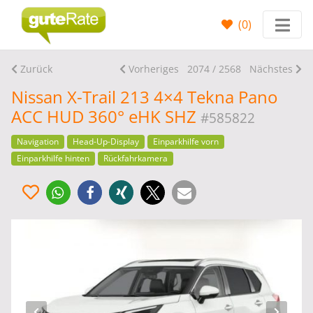
(
0
)
Zurück
Vorheriges
2074 / 2568
Nächstes
Nissan X-Trail 213 4×4 Tekna Pano
ACC HUD 360° eHK SHZ
#585822
Navigation
Head-Up-Display
Einparkhilfe vorn
Einparkhilfe hinten
Rückfahrkamera