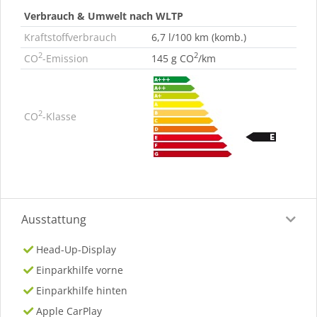
Verbrauch & Umwelt nach WLTP
Kraftstoffverbrauch
6,7 l/100 km (komb.)
2
2
CO
-Emission
145 g CO
/km
2
CO
-Klasse
Ausstattung
Head-Up-Display
Einparkhilfe vorne
Einparkhilfe hinten
Apple CarPlay