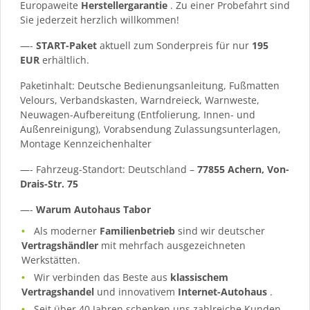
Europaweite
Herstellergarantie
. Zu einer Probefahrt sind
Sie jederzeit herzlich willkommen!
—-
START-Paket
aktuell zum Sonderpreis für nur
195
EUR
erhältlich.
Paketinhalt: Deutsche Bedienungsanleitung, Fußmatten
Velours, Verbandskasten, Warndreieck, Warnweste,
Neuwagen-Aufbereitung (Entfolierung, Innen- und
Außenreinigung), Vorabsendung Zulassungsunterlagen,
Montage Kennzeichenhalter
—- Fahrzeug-Standort: Deutschland –
77855 Achern, Von-
Drais-Str. 75
—-
Warum Autohaus Tabor
Als moderner
Familienbetrieb
sind wir deutscher
Vertragshändler
mit mehrfach ausgezeichneten
Werkstätten.
Wir verbinden das Beste aus
klassischem
Vertragshandel
und innovativem
Internet-Autohaus
.
Seit über 40 Jahren schenken uns zahlreiche Kunden