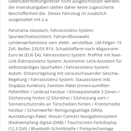
Datenübermittlungsfehler nicht ausgeschlossen werden,
die Inseratsangaben stellen daher keine zugesicherte
Beschaffenheit dar. Dieses Fahrzeug ist zusätzlich
ausgestattet mit u.a.
Panorama-Glasdach, Fahrassistenz-System:
Spurwechselassistent, Fahrprofilauswahl,
Lendenwirbelstütze vorn elektr. verstellbar, LM-Felgen 19
Zoll, Reifen 235/55 R19, Schadstoffarm nach Abgasnorm
Euro 6e (EU6 EA), Fahrassistenz-System: ProPilot mit Navi-
Link (Fahrassistenz-System: Autonomer Lenk-Assistent für
selbstständiges Spurhalten / Fahrassistenz-System:
Autom. Distanzregelung mit vorausschauender Geschw.-
Regelung / Fahrassistenz-System: Stauassistent inkl.
Stop&Go-Funktion), Familien-Paket (Innenraumfilter:
Pollenfilter / Lenkrad heizbar / Klimaautomatik 3-Zonen /
Sitzheizung hinten (2.Sitzreihe) / Sitzheizung vorn /
Sonnenschutzrollo an Türscheiben hinten / Frontscheibe
heizbar / Scheinwerfer-Reinigungsanlage (SRA)),
Ausstattungs-Paket: Nissan Connect Navigationssystem
(Radioempfang digital (DAB) / Touchscreen-Farbdisplay
(12,3 Zoll) / Bluetooth-Schnittstelle / Freisprechanlage