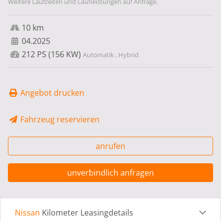
Weitere Laufzeiten und Laufleistungen auf Anfrage.
10 km
04.2025
212 PS (156 KW)
Automatik , Hybrid
Angebot drucken
Fahrzeug reservieren
anrufen
unverbindlich anfragen
Nissan
Kilometer Leasingdetails
Leasingdetails
Fahrzeugdetails
Ausstattung
Bes