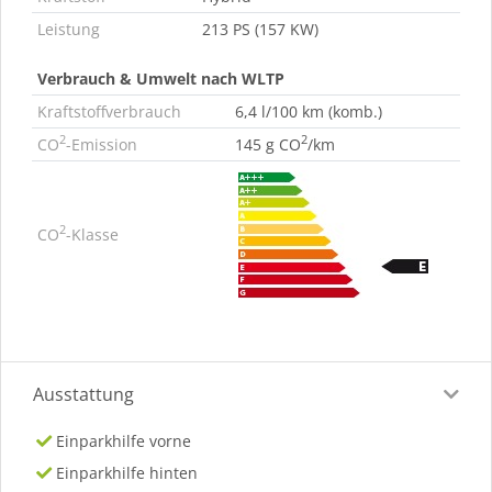
Leistung
213 PS (157 KW)
Verbrauch & Umwelt nach WLTP
Kraftstoffverbrauch
6,4 l/100 km (komb.)
2
2
CO
-Emission
145 g CO
/km
2
CO
-Klasse
Ausstattung
Einparkhilfe vorne
Einparkhilfe hinten