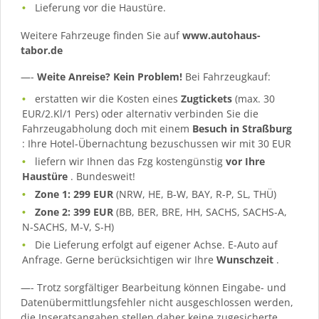
Lieferung vor die Haustüre.
Weitere Fahrzeuge finden Sie auf
www.autohaus-
tabor.de
—-
Weite Anreise? Kein Problem!
Bei Fahrzeugkauf:
erstatten wir die Kosten eines
Zugtickets
(max. 30
EUR/2.Kl/1 Pers) oder alternativ verbinden Sie die
Fahrzeugabholung doch mit einem
Besuch in Straßburg
: Ihre Hotel-Übernachtung bezuschussen wir mit 30 EUR
liefern wir Ihnen das Fzg kostengünstig
vor Ihre
Haustüre
. Bundesweit!
Zone 1: 299 EUR
(NRW, HE, B-W, BAY, R-P, SL, THÜ)
Zone 2: 399 EUR
(BB, BER, BRE, HH, SACHS, SACHS-A,
N-SACHS, M-V, S-H)
Die Lieferung erfolgt auf eigener Achse. E-Auto auf
Anfrage. Gerne berücksichtigen wir Ihre
Wunschzeit
.
—- Trotz sorgfältiger Bearbeitung können Eingabe- und
Datenübermittlungsfehler nicht ausgeschlossen werden,
die Inseratsangaben stellen daher keine zugesicherte