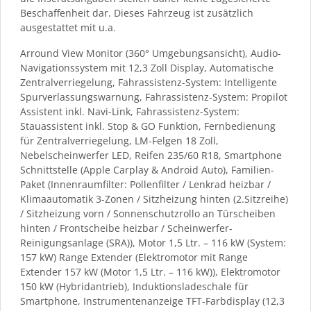
Beschaffenheit dar. Dieses Fahrzeug ist zusätzlich
ausgestattet mit u.a.
Arround View Monitor (360° Umgebungsansicht), Audio-
Navigationssystem mit 12,3 Zoll Display, Automatische
Zentralverriegelung, Fahrassistenz-System: Intelligente
Spurverlassungswarnung, Fahrassistenz-System: Propilot
Assistent inkl. Navi-Link, Fahrassistenz-System:
Stauassistent inkl. Stop & GO Funktion, Fernbedienung
für Zentralverriegelung, LM-Felgen 18 Zoll,
Nebelscheinwerfer LED, Reifen 235/60 R18, Smartphone
Schnittstelle (Apple Carplay & Android Auto), Familien-
Paket (Innenraumfilter: Pollenfilter / Lenkrad heizbar /
Klimaautomatik 3-Zonen / Sitzheizung hinten (2.Sitzreihe)
/ Sitzheizung vorn / Sonnenschutzrollo an Türscheiben
hinten / Frontscheibe heizbar / Scheinwerfer-
Reinigungsanlage (SRA)), Motor 1,5 Ltr. – 116 kW (System:
157 kW) Range Extender (Elektromotor mit Range
Extender 157 kW (Motor 1,5 Ltr. – 116 kW)), Elektromotor
150 kW (Hybridantrieb), Induktionsladeschale für
Smartphone, Instrumentenanzeige TFT-Farbdisplay (12,3