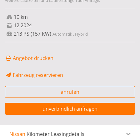
Weitere Laufzeiten und Laufleistungen auf Anfrage.
10 km
12.2024
213 PS (157 KW)
Automatik , Hybrid
Angebot drucken
Fahrzeug reservieren
anrufen
unverbindlich anfragen
Nissan
Kilometer Leasingdetails
Leasingdetails
Fahrzeugdetails
Ausstattung
Bes