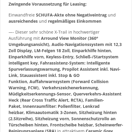
Zwingende Voraussetzung für Leasing:
Einwandfreie
SCHUFA-Akte ohne Negativeintrag
und
ausreichendes
und
regelmäßiges
Einkommen
—- Dieser sehr schöne X-Trail in hochwertiger
Ausführung mit
Arround View Monitor (360°
Umgebungsansicht), Audio-Navigationssystem mit 12,3
Zoll Display, LM-Felgen 18 Zoll, Einparkhilfe hinten,
Einparkhilfe vorn, Keyless-Entry, Schließ-/Startsystem
intelligent key, Fahrassistenz-System: Intelligente
Spurverlassungswarnung, Propilot Assistent inkl. Navi-
Link, Stauassistent inkl. Stop & GO
Funktion, Auffahrwarnsystem (Forward Collision
Warning, FCW), Verkehrszeichenerkennung,
Müdigkeitserkennungs-Sensor, Querverkehrs-Assistent
Heck (Rear Cross Traffic Alert, RCTA), Familien-
Paket, Innenraumfilter: Pollenfilter, Lenkrad
heizbar, Klimaautomatik 3-Zonen, Sitzheizung hinten
(2.Sitzreihe), Sitzheizung vorn, Sonnenschutzrollo an
Türscheiben hinten, Frontscheibe heizbar, Scheinwerfer-
Reinigungsanlage (SRA)
in attraktivem
Ceramic Grey