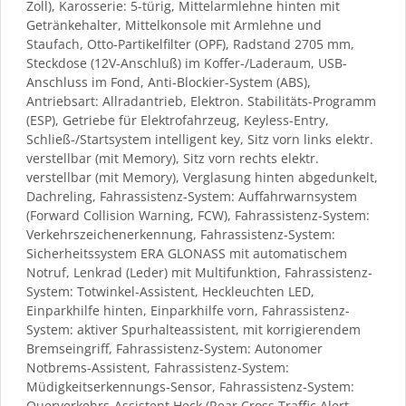
Zoll), Karosserie: 5-türig, Mittelarmlehne hinten mit
Getränkehalter, Mittelkonsole mit Armlehne und
Staufach, Otto-Partikelfilter (OPF), Radstand 2705 mm,
Steckdose (12V-Anschluß) im Koffer-/Laderaum, USB-
Anschluss im Fond, Anti-Blockier-System (ABS),
Antriebsart: Allradantrieb, Elektron. Stabilitäts-Programm
(ESP), Getriebe für Elektrofahrzeug, Keyless-Entry,
Schließ-/Startsystem intelligent key, Sitz vorn links elektr.
verstellbar (mit Memory), Sitz vorn rechts elektr.
verstellbar (mit Memory), Verglasung hinten abgedunkelt,
Dachreling, Fahrassistenz-System: Auffahrwarnsystem
(Forward Collision Warning, FCW), Fahrassistenz-System:
Verkehrszeichenerkennung, Fahrassistenz-System:
Sicherheitssystem ERA GLONASS mit automatischem
Notruf, Lenkrad (Leder) mit Multifunktion, Fahrassistenz-
System: Totwinkel-Assistent, Heckleuchten LED,
Einparkhilfe hinten, Einparkhilfe vorn, Fahrassistenz-
System: aktiver Spurhalteassistent, mit korrigierendem
Bremseingriff, Fahrassistenz-System: Autonomer
Notbrems-Assistent, Fahrassistenz-System:
Müdigkeitserkennungs-Sensor, Fahrassistenz-System:
Querverkehrs-Assistent Heck (Rear Cross Traffic Alert,