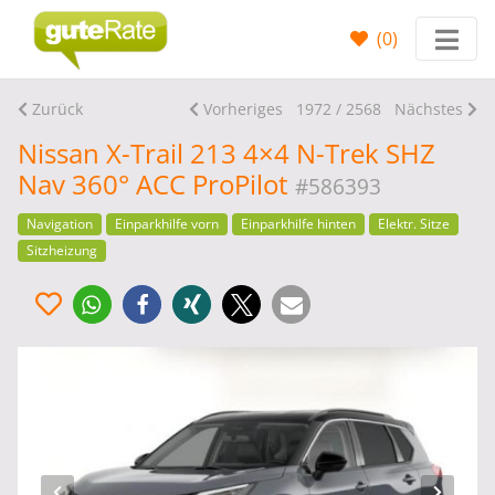
(
0
)
Zurück
Vorheriges
1972 / 2568
Nächstes
Nissan X-Trail 213 4×4 N-Trek SHZ
Nav 360° ACC ProPilot
#586393
Navigation
Einparkhilfe vorn
Einparkhilfe hinten
Elektr. Sitze
Sitzheizung