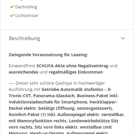
Dachreling
Lichtsensor
Beschreibung
Zwingende Voraussetzung für Leasing:
Einwandfreie
SCHUFA-Akte ohne Negativeintrag
und
ausreichendes
und
regelmäßiges
Einkommen
—- Dieser sehr schöne Qashqai in hochwertiger
Ausführung mit
Getriebe Automatik stufenlos – X-
Tronic-CVT, Panorama-Glasdach, Business-Paket inkl.
Induktionsladeschale für Smartphone, Heckklappe/-
Deckel elektr. betätigt (Öffnung, sensorgesteuert),
Komfort-Paket (1) inkl. Außenspiegel elektr. verstellbar,
mit Memoryfunktion rechts, Lendenwirbelstütze Sitz
vorn rechts, Sitz vorn links elektr. verstellbar (mit
Memory), Head-up-Display, Außenspiegel elektr.