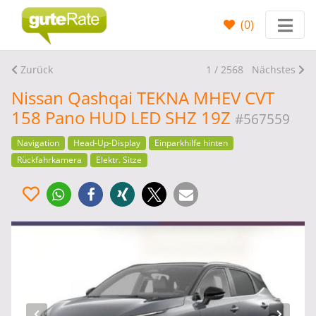
(
0
)
Zurück
1 / 2568
Nächstes
Nissan Qashqai TEKNA MHEV CVT
158 Pano HUD LED SHZ 19Z
#567559
Navigation
Head-Up-Display
Einparkhilfe hinten
Rückfahrkamera
Elektr. Sitze