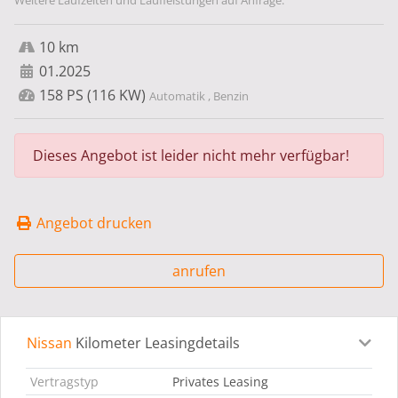
Weitere Laufzeiten und Laufleistungen auf Anfrage.
10 km
01.2025
158 PS (116 KW)
Automatik , Benzin
Dieses Angebot ist leider nicht mehr verfügbar!
Angebot drucken
anrufen
Nissan
Kilometer Leasingdetails
Leasingdetails
Fahrzeugdetails
Ausstattung
Bes
Vertragstyp
Privates Leasing