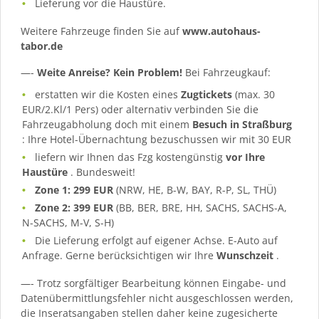
Lieferung vor die Haustüre.
Weitere Fahrzeuge finden Sie auf
www.autohaus-
tabor.de
—-
Weite Anreise? Kein Problem!
Bei Fahrzeugkauf:
erstatten wir die Kosten eines
Zugtickets
(max. 30
EUR/2.Kl/1 Pers) oder alternativ verbinden Sie die
Fahrzeugabholung doch mit einem
Besuch in Straßburg
: Ihre Hotel-Übernachtung bezuschussen wir mit 30 EUR
liefern wir Ihnen das Fzg kostengünstig
vor Ihre
Haustüre
. Bundesweit!
Zone 1: 299 EUR
(NRW, HE, B-W, BAY, R-P, SL, THÜ)
Zone 2: 399 EUR
(BB, BER, BRE, HH, SACHS, SACHS-A,
N-SACHS, M-V, S-H)
Die Lieferung erfolgt auf eigener Achse. E-Auto auf
Anfrage. Gerne berücksichtigen wir Ihre
Wunschzeit
.
—- Trotz sorgfältiger Bearbeitung können Eingabe- und
Datenübermittlungsfehler nicht ausgeschlossen werden,
die Inseratsangaben stellen daher keine zugesicherte