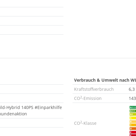
Verbrauch & Umwelt nach W
Kraftstoffverbrauch
6,3
2
CO
-Emission
143
ild-Hybrid 140PS #Einparkhilfe
tkundenaktion
2
CO
-Klasse