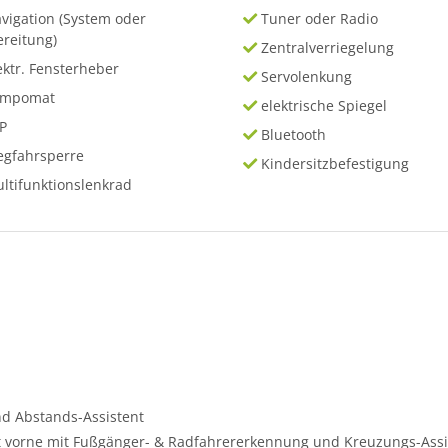
vigation (System oder
Tuner oder Radio
ereitung)
Zentralverriegelung
ektr. Fensterheber
Servolenkung
empomat
elektrische Spiegel
P
Bluetooth
gfahrsperre
Kindersitzbefestigung
ltifunktionslenkrad
nd Abstands-Assistent
t vorne mit Fußgänger- & Radfahrererkennung und Kreuzungs-Assi