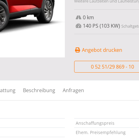
Weitere Laufzeiten und Laufleistun
0 km
140 PS (103 KW)
Schaltget
Angebot drucken
0 52 51/29 869 - 10
attung
Beschreibung
Anfragen
Anschaffungspreis
Ehem. Preisempfehlung