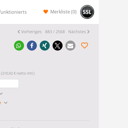
Merkliste (
0
)
funktionierts
Vorheriges
883 / 2568
Nächstes
(210,92 € netto mtl.)
hr