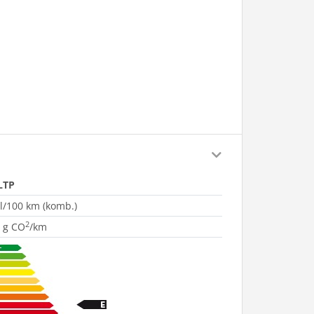
LTP
 l/100 km (komb.)
2
 g CO
/km