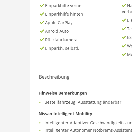
Einparkhilfe vorne
Na
Vorb
Einparkhilfe hinten
El
Apple CarPlay
T
Anroid Auto
ES
Rückfahrkamera
We
Einparkh. selbstl.
Mu
Beschreibung
Hinweise Bemerkungen
Bestellfahrzeug, Ausstattung änderbar
Nissan Intelligent Mobility
Intelligenter Adaptiver Geschwindigkeits- u
Intelligenter Autonomer Notbrems-Assisten