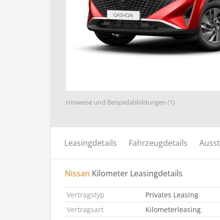
Hinweise und Beispielabbildungen (1)
Leasingdetails
Fahrzeugdetails
Ausst
Nissan
Kilometer Leasingdetails
Vertragstyp
Privates Leasing
Vertragsart
Kilometerleasing