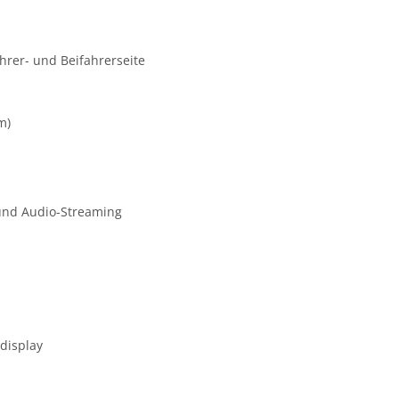
rer- und Beifahrerseite
m)
 und Audio-Streaming
bdisplay