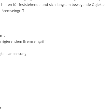
t hinten für feststehende und sich langsam bewegende Objekte
m Bremseingriff
ent
korrigierendem Bremseingriff
gkeitsanpassung
r