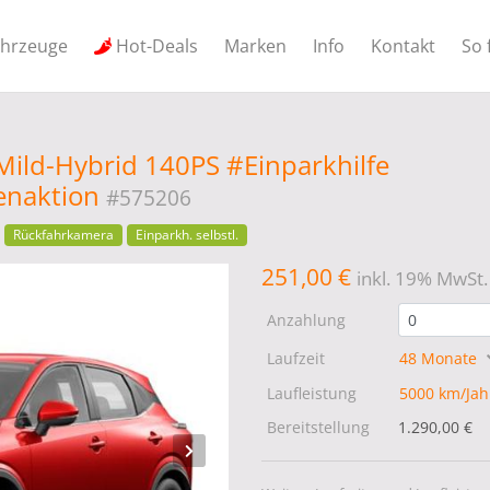
ahrzeuge
Hot-Deals
Marken
Info
Kontakt
So 
Mild-Hybrid 140PS #Einparkhilfe
enaktion
#575206
Rückfahrkamera
Einparkh. selbstl.
251,00 €
inkl. 19% MwSt.
Anzahlung
Laufzeit
48 Monate
Laufleistung
5000 km/Ja
Bereitstellung
1.290,00 €