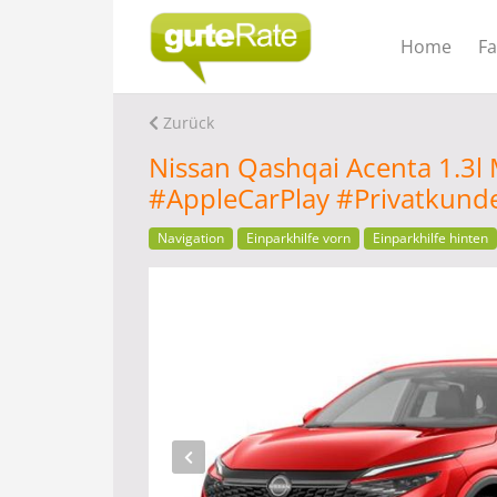
Home
F
Zurück
Nissan Qashqai Acenta 1.3l 
#AppleCarPlay #Privatkund
Navigation
Einparkhilfe vorn
Einparkhilfe hinten