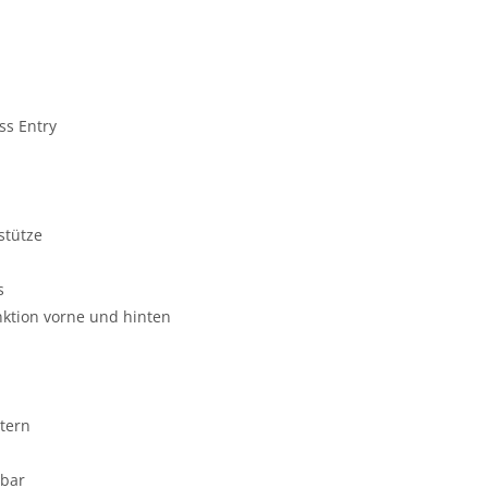
ss Entry
stütze
s
nktion vorne und hinten
tern
pbar