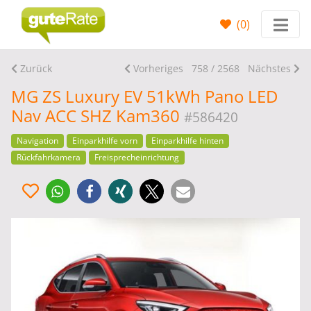
(
0
)
Zurück
Vorheriges
758 / 2568
Nächstes
MG ZS Luxury EV 51kWh Pano LED
Nav ACC SHZ Kam360
#586420
Navigation
Einparkhilfe vorn
Einparkhilfe hinten
Rückfahrkamera
Freisprecheinrichtung