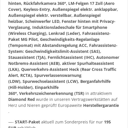
hinten, Rückfahrkamera 360°, LM-Felgen 17 Zoll (Aero
Cover), Keyless-Entry, Außenspiegel elektr. anklappbar,
Außenspiegel elektr. verstellbar, Außenspiegel
heizbar, Scheinwerfer LED, Fenster hinten mit Privacy-
Verglasung, Induktionsladeschale für Smartphone
(Wireless Charging), Lenkrad (Leder), Fahrassistenz-
Paket MG Pilot, Geschwindigkeits-Regelanlage
(Tempomat) mit Abstandsregelung ACC, Fahrassistenz-
System: Geschwindigkeitslimit-Assistent (SAS),
Stauassistent (TJA), Fernlichtassistent (IHC), Autonomer
Notbrems-Assistent (AEB), aktiver Spurhalteassistent
(LKA), Querverkehrs-Assistent Heck (Rear Cross Traffic
Alert, RCTA), Spurverlassenswarnung
(LDW), Spurwechselassistent (LCW), Berganfahrhilfe
(Hill-Holder), Einparkhilfe
360°, Verkehrszeichenerkennung (TSR)
in attraktivem
Diamond Red
wurde in unseren Vertragswerkstätten auf
Herz und Nieren geprüft! Europaweite
Herstellergarantie
.
—-
START-Paket
aktuell zum Sonderpreis für nur
195
EUR
erhältlich.