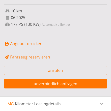
10 km
06.2025
177 PS (130 KW)
Automatik , Elektro
Angebot drucken
Fahrzeug reservieren
anrufen
unverbindlich anfragen
MG
Kilometer Leasingdetails
Leasingdetails
Fahrzeugdetails
Ausstattung
Bes