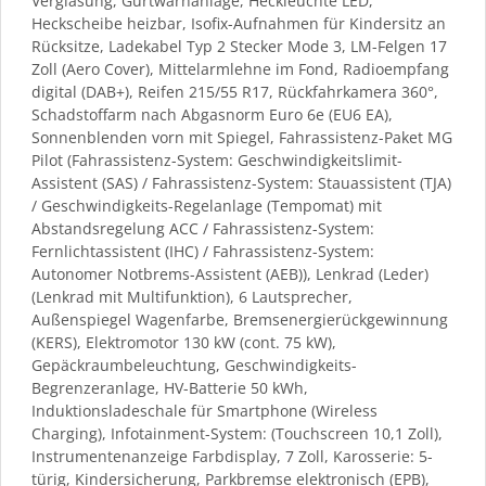
Verglasung, Gurtwarnanlage, Heckleuchte LED,
Heckscheibe heizbar, Isofix-Aufnahmen für Kindersitz an
Rücksitze, Ladekabel Typ 2 Stecker Mode 3, LM-Felgen 17
Zoll (Aero Cover), Mittelarmlehne im Fond, Radioempfang
digital (DAB+), Reifen 215/55 R17, Rückfahrkamera 360°,
Schadstoffarm nach Abgasnorm Euro 6e (EU6 EA),
Sonnenblenden vorn mit Spiegel, Fahrassistenz-Paket MG
Pilot (Fahrassistenz-System: Geschwindigkeitslimit-
Assistent (SAS) / Fahrassistenz-System: Stauassistent (TJA)
/ Geschwindigkeits-Regelanlage (Tempomat) mit
Abstandsregelung ACC / Fahrassistenz-System:
Fernlichtassistent (IHC) / Fahrassistenz-System:
Autonomer Notbrems-Assistent (AEB)), Lenkrad (Leder)
(Lenkrad mit Multifunktion), 6 Lautsprecher,
Außenspiegel Wagenfarbe, Bremsenergierückgewinnung
(KERS), Elektromotor 130 kW (cont. 75 kW),
Gepäckraumbeleuchtung, Geschwindigkeits-
Begrenzeranlage, HV-Batterie 50 kWh,
Induktionsladeschale für Smartphone (Wireless
Charging), Infotainment-System: (Touchscreen 10,1 Zoll),
Instrumentenanzeige Farbdisplay, 7 Zoll, Karosserie: 5-
türig, Kindersicherung, Parkbremse elektronisch (EPB),