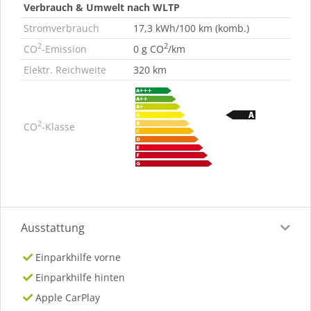
Verbrauch & Umwelt nach WLTP
Stromverbrauch
17,3 kWh/100 km (komb.)
2
2
CO
-Emission
0 g CO
/km
Elektr. Reichweite
320 km
2
CO
-Klasse
Ausstattung
Einparkhilfe vorne
Einparkhilfe hinten
Apple CarPlay