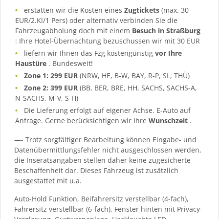
erstatten wir die Kosten eines
Zugtickets
(max. 30
EUR/2.Kl/1 Pers) oder alternativ verbinden Sie die
Fahrzeugabholung doch mit einem
Besuch in Straßburg
: Ihre Hotel-Übernachtung bezuschussen wir mit 30 EUR
liefern wir Ihnen das Fzg kostengünstig
vor Ihre
Haustüre
. Bundesweit!
Zone 1: 299 EUR
(NRW, HE, B-W, BAY, R-P, SL, THÜ)
Zone 2: 399 EUR
(BB, BER, BRE, HH, SACHS, SACHS-A,
N-SACHS, M-V, S-H)
Die Lieferung erfolgt auf eigener Achse. E-Auto auf
Anfrage. Gerne berücksichtigen wir Ihre
Wunschzeit
.
—- Trotz sorgfältiger Bearbeitung können Eingabe- und
Datenübermittlungsfehler nicht ausgeschlossen werden,
die Inseratsangaben stellen daher keine zugesicherte
Beschaffenheit dar. Dieses Fahrzeug ist zusätzlich
ausgestattet mit u.a.
Auto-Hold Funktion, Beifahrersitz verstellbar (4-fach),
Fahrersitz verstellbar (6-fach), Fenster hinten mit Privacy-