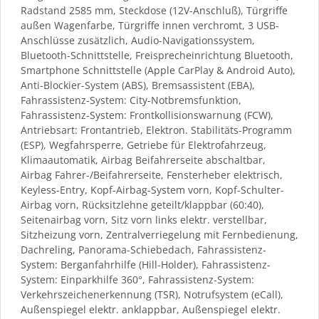
Radstand 2585 mm, Steckdose (12V-Anschluß), Türgriffe
außen Wagenfarbe, Türgriffe innen verchromt, 3 USB-
Anschlüsse zusätzlich, Audio-Navigationssystem,
Bluetooth-Schnittstelle, Freisprecheinrichtung Bluetooth,
Smartphone Schnittstelle (Apple CarPlay & Android Auto),
Anti-Blockier-System (ABS), Bremsassistent (EBA),
Fahrassistenz-System: City-Notbremsfunktion,
Fahrassistenz-System: Frontkollisionswarnung (FCW),
Antriebsart: Frontantrieb, Elektron. Stabilitäts-Programm
(ESP), Wegfahrsperre, Getriebe für Elektrofahrzeug,
Klimaautomatik, Airbag Beifahrerseite abschaltbar,
Airbag Fahrer-/Beifahrerseite, Fensterheber elektrisch,
Keyless-Entry, Kopf-Airbag-System vorn, Kopf-Schulter-
Airbag vorn, Rücksitzlehne geteilt/klappbar (60:40),
Seitenairbag vorn, Sitz vorn links elektr. verstellbar,
Sitzheizung vorn, Zentralverriegelung mit Fernbedienung,
Dachreling, Panorama-Schiebedach, Fahrassistenz-
System: Berganfahrhilfe (Hill-Holder), Fahrassistenz-
System: Einparkhilfe 360°, Fahrassistenz-System:
Verkehrszeichenerkennung (TSR), Notrufsystem (eCall),
Außenspiegel elektr. anklappbar, Außenspiegel elektr.