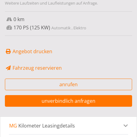
Weitere Laufzeiten und Laufleistungen auf Anfrage.
0 km
170 PS (125 KW)
Automatik , Elektro
Angebot drucken
Fahrzeug reservieren
anrufen
unverbindlich anfragen
MG
Kilometer Leasingdetails
Leasingdetails
Fahrzeugdetails
Ausstattung
Bes