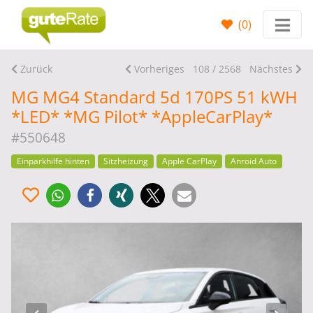
(
0
)
Zurück
Vorheriges
108 / 2568
Nächstes
MG MG4 Standard 5d 170PS 51 kWH
*LED* *MG Pilot* *AppleCarPlay*
#550648
Einparkhilfe hinten
Sitzheizung
Apple CarPlay
Anroid Auto