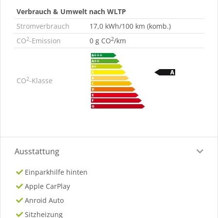
Verbrauch & Umwelt nach WLTP
Stromverbrauch
17,0 kWh/100 km (komb.)
2
2
CO
-Emission
0 g CO
/km
2
CO
-Klasse
Ausstattung
Einparkhilfe hinten
Apple CarPlay
Anroid Auto
Sitzheizung