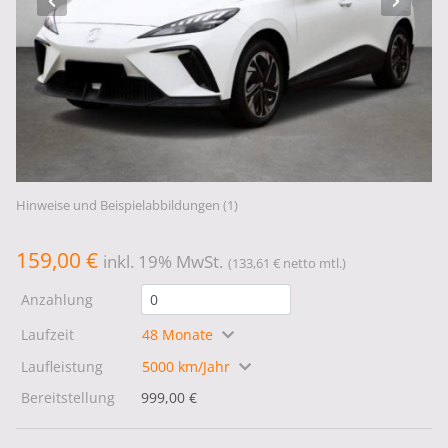
Hinweise und Beispielabbildungen (1)
159,00 €
inkl. 19% MwSt.
(133,61 € netto mtl.)
Anzahlung
Laufzeit
48 Monate
Laufleistung
5000 km/Jahr
Bereitstellung
999,00 €