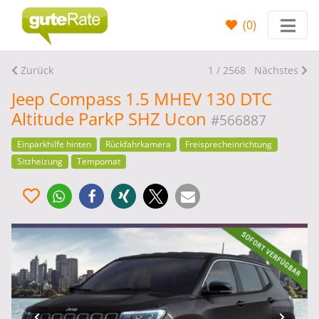
(
0
)
Zurück
1 / 2568
Nächstes
Jeep Compass 1.5 MHEV 130 DTC
Altitude ParkP SHZ Ucon
#566887
Einparkhilfe hinten
Rückfahrkamera
Freisprecheinrichtung
Sitzheizung
Tempomat