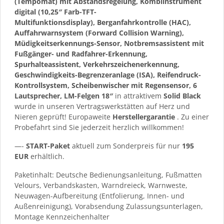
(Tempomat) mit Abstandsregelung, Kombiinstrument
digital (10,25″ Farb-TFT-
Multifunktionsdisplay), Berganfahrkontrolle (HAC),
Auffahrwarnsystem (Forward Collision Warning),
Müdigkeitserkennungs-Sensor, Notbremsassistent mit
Fußgänger- und Radfahrer-Erkennung,
Spurhalteassistent, Verkehrszeichenerkennung,
Geschwindigkeits-Begrenzeranlage (ISA), Reifendruck-
Kontrollsystem, Scheibenwischer mit Regensensor, 6
Lautsprecher, LM-Felgen 18″
in attraktivem
Solid Black
wurde in unseren Vertragswerkstätten auf Herz und
Nieren geprüft! Europaweite
Herstellergarantie
. Zu einer
Probefahrt sind Sie jederzeit herzlich willkommen!
—-
START-Paket
aktuell zum Sonderpreis für nur
195
EUR
erhältlich.
Paketinhalt: Deutsche Bedienungsanleitung, Fußmatten
Velours, Verbandskasten, Warndreieck, Warnweste,
Neuwagen-Aufbereitung (Entfolierung, Innen- und
Außenreinigung), Vorabsendung Zulassungsunterlagen,
Montage Kennzeichenhalter