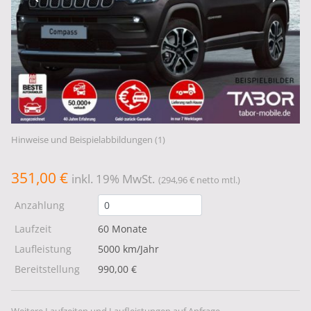
Hinweise und Beispielabbildungen (1)
351,00 €
inkl. 19% MwSt.
(294,96 € netto mtl.)
Anzahlung
Laufzeit
60 Monate
Laufleistung
5000 km/Jahr
Bereitstellung
990,00 €