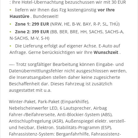
: Ihre Hotel-Übernachtung bezuschussen wir mit 30 EUR
liefern wir Ihnen das Fzg kostengünstig
vor Ihre
Haustüre
. Bundesweit!
Zone 1: 299 EUR
(NRW, HE, B-W, BAY, R-P, SL, THÜ)
Zone 2: 399 EUR
(BB, BER, BRE, HH, SACHS, SACHS-A,
N-SACHS, M-V, S-H)
Die Lieferung erfolgt auf eigener Achse. E-Auto auf
Anfrage. Gerne berücksichtigen wir Ihre
Wunschzeit
.
—- Trotz sorgfältiger Bearbeitung können Eingabe- und
Datenübermittlungsfehler nicht ausgeschlossen werden,
die Inseratsangaben stellen daher keine zugesicherte
Beschaffenheit dar. Dieses Fahrzeug ist zusätzlich
ausgestattet mit u.a.
Winter-Paket, Park-Paket (Einparkhilfe),
Nebelscheinwerfer LED, 6 Lautsprecher, Airbag
Fahrer-/Beifahrerseite, Anti-Blockier-System (ABS),
Antischlupfregelung (ASR), Außenspiegel elektr. verstell-
und heizbar, Elektron. Stabilitäts-Programm (ESP),
Fahrassistenz-System: Berganfahrhilfe, Fahrassistenz-