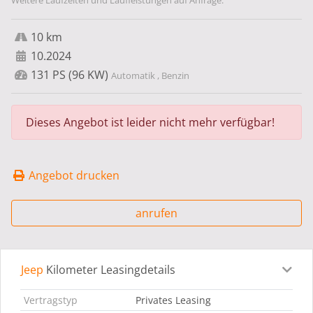
Weitere Laufzeiten und Laufleistungen auf Anfrage.
10 km
10.2024
131 PS (96 KW)
Automatik , Benzin
Dieses Angebot ist leider nicht mehr verfügbar!
Angebot drucken
anrufen
Jeep
Kilometer Leasingdetails
Leasingdetails
Fahrzeugdetails
Ausstattung
Bes
Vertragstyp
Privates Leasing