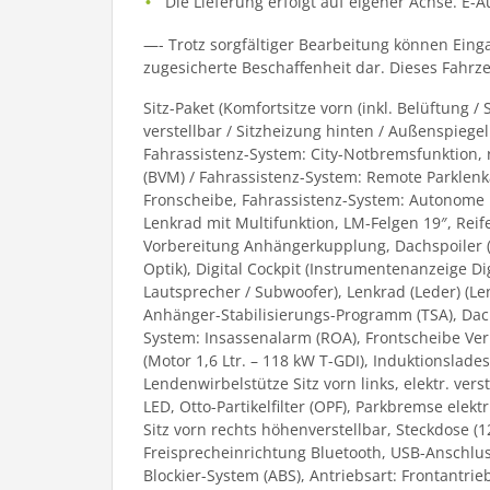
Die Lieferung erfolgt auf eigener Achse. E-
—- Trotz sorgfältiger Bearbeitung können Eing
zugesicherte Beschaffenheit dar. Dieses Fahrzeu
Sitz-Paket (Komfortsitze vorn (inkl. Belüftung / S
verstellbar / Sitzheizung hinten / Außenspiegel
Fahrassistenz-System: City-Notbremsfunktion, 
(BVM) / Fahrassistenz-System: Remote Parklenka
Fronscheibe, Fahrassistenz-System: Autonome No
Lenkrad mit Multifunktion, LM-Felgen 19″, Reif
Vorbereitung Anhängerkupplung, Dachspoiler (3.
Optik), Digital Cockpit (Instrumentenanzeige D
Lautsprecher / Subwoofer), Lenkrad (Leder) (Le
Anhänger-Stabilisierungs-Programm (TSA), Dach
System: Insassenalarm (ROA), Frontscheibe Ve
(Motor 1,6 Ltr. – 118 kW T-GDI), Induktionslad
Lendenwirbelstütze Sitz vorn links, elektr. ver
LED, Otto-Partikelfilter (OPF), Parkbremse ele
Sitz vorn rechts höhenverstellbar, Steckdose (
Freisprecheinrichtung Bluetooth, USB-Anschluss
Blockier-System (ABS), Antriebsart: Frontantrieb