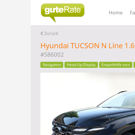
Home
F
Zurück
Hyundai TUCSON N Line 1.6 
#586002
Navigation
Head-Up-Display
Einparkhilfe vorn