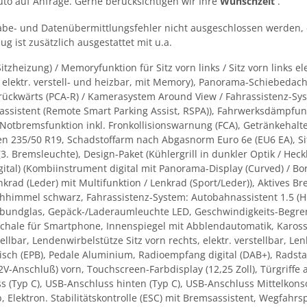
Auto auf Anfrage. Gerne berücksichtigen wir Ihre
Wunschzeit
.
abe- und Datenübermittlungsfehler nicht ausgeschlossen werden, 
g ist zusätzlich ausgestattet mit u.a.
itzheizung) / Memoryfunktion für Sitz vorn links / Sitz vorn links elek
 elektr. verstell- und heizbar, mit Memory), Panorama-Schiebedach, 
rückwärts (PCA-R) / Kamerasystem Around View / Fahrassistenz-Sys
ssistent (Remote Smart Parking Assist, RSPA)), Fahrwerksdämpfung 
tbremsfunktion inkl. Fronkollisionswarnung (FCA), Getränkehalter 
en 235/50 R19, Schadstoffarm nach Abgasnorm Euro 6e (EU6 EA), Sit
 Bremsleuchte), Design-Paket (Kühlergrill in dunkler Optik / Heck
igital) (Kombiinstrument digital mit Panorama-Display (Curved) / 
nkrad (Leder) mit Multifunktion / Lenkrad (Sport/Leder)), Aktives B
himmel schwarz, Fahrassistenz-System: Autobahnassistent 1.5 (Hig
rbundglas, Gepäck-/Laderaumleuchte LED, Geschwindigkeits-Begren
eschale für Smartphone, Innenspiegel mit Abblendautomatik, Karosser
stellbar, Lendenwirbelstütze Sitz vorn rechts, elektr. verstellbar, 
ktrisch (EPB), Pedale Aluminium, Radioempfang digital (DAB+), Radst
12V-Anschluß) vorn, Touchscreen-Farbdisplay (12,25 Zoll), Türgrif
 (Typ C), USB-Anschluss hinten (Typ C), USB-Anschluss Mittelkonsol
, Elektron. Stabilitätskontrolle (ESC) mit Bremsassistent, Wegfahrsp