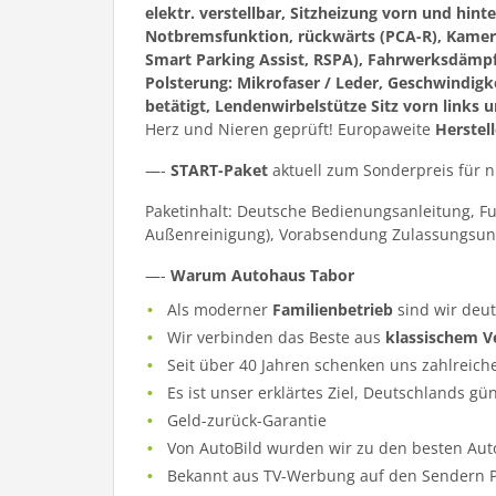
elektr. verstellbar, Sitzheizung vorn und hinte
Notbremsfunktion, rückwärts (PCA-R), Kamer
Smart Parking Assist, RSPA), Fahrwerksdämpfu
Polsterung: Mikrofaser / Leder, Geschwindig
betätigt, Lendenwirbelstütze Sitz vorn links un
Herz und Nieren geprüft! Europaweite
Herstel
—-
START-Paket
aktuell zum Sonderpreis für 
Paketinhalt: Deutsche Bedienungsanleitung, F
Außenreinigung), Vorabsendung Zulassungsun
—-
Warum Autohaus Tabor
Als moderner
Familienbetrieb
sind wir deu
Wir verbinden das Beste aus
klassischem V
Seit über 40 Jahren schenken uns zahlreich
Es ist unser erklärtes Ziel, Deutschlands gü
Geld-zurück-Garantie
Von AutoBild wurden wir zu den besten Aut
Bekannt aus TV-Werbung auf den Sendern Pr