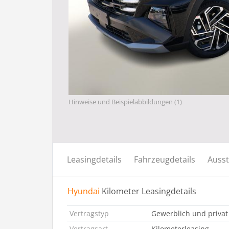
Hinweise und Beispielabbildungen (1)
Leasingdetails
Fahrzeugdetails
Ausst
Hyundai
Kilometer Leasingdetails
Vertragstyp
Gewerblich und privat
Vertragsart
Kilometerleasing