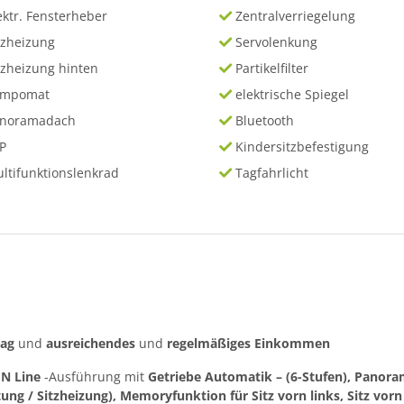
ektr. Fensterheber
Zentralverriegelung
tzheizung
Servolenkung
tzheizung hinten
Partikelfilter
empomat
elektrische Spiegel
anoramadach
Bluetooth
P
Kindersitzbefestigung
ltifunktionslenkrad
Tagfahrlicht
rag
und
ausreichendes
und
regelmäßiges
Einkommen
r
N Line
-Ausführung mit
Getriebe Automatik – (6-Stufen), Panora
tung / Sitzheizung), Memoryfunktion für Sitz vorn links, Sitz vorn l