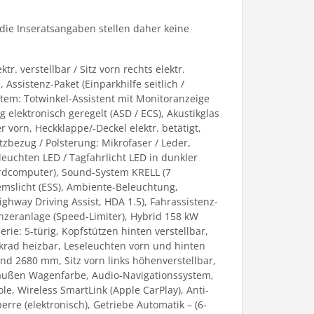
die Inseratsangaben stellen daher keine
tr. verstellbar / Sitz vorn rechts elektr.
Assistenz-Paket (Einparkhilfe seitlich /
tem: Totwinkel-Assistent mit Monitoranzeige
elektronisch geregelt (ASD / ECS), Akustikglas
vorn, Heckklappe/-Deckel elektr. betätigt,
zbezug / Polsterung: Mikrofaser / Leder,
leuchten LED / Tagfahrlicht LED in dunkler
Bordcomputer), Sound-System KRELL (7
remslicht (ESS), Ambiente-Beleuchtung,
hway Driving Assist, HDA 1.5), Fahrassistenz-
zeranlage (Speed-Limiter), Hybrid 158 kW
ie: 5-türig, Kopfstützen hinten verstellbar,
Lenkrad heizbar, Leseleuchten vorn und hinten
and 2680 mm, Sitz vorn links höhenverstellbar,
fe außen Wagenfarbe, Audio-Navigationssystem,
e, Wireless SmartLink (Apple CarPlay), Anti-
erre (elektronisch), Getriebe Automatik – (6-