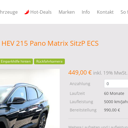
ahrzeuge
Hot-Deals
Marken
Info
Kontakt
So 
HEV 215 Pano Matrix SitzP ECS
Einparkhilfe hinten
Rückfahrkamera
449,00 €
inkl. 19% MwSt.
Anzahlung
Laufzeit
60 Monate
Laufleistung
5000 km/Jah
Bereitstellung
990,00 €
Weitere Laufzeiten und Laufleistun