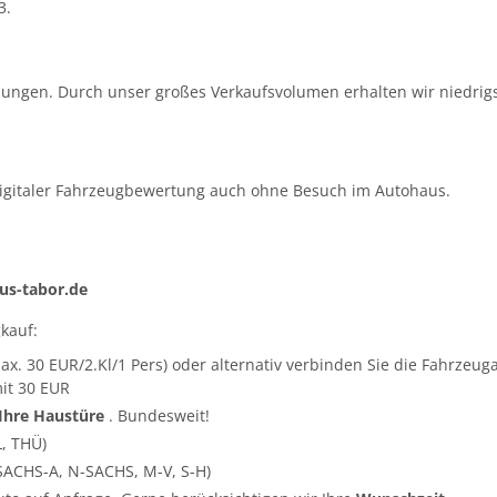
3.
ungen. Durch unser großes Verkaufsvolumen erhalten wir niedrigs
igitaler Fahrzeugbewertung auch ohne Besuch im Autohaus.
s-tabor.de
kauf:
ax. 30 EUR/2.Kl/1 Pers) oder alternativ verbinden Sie die Fahrze
it 30 EUR
 Ihre Haustüre
. Bundesweit!
L, THÜ)
SACHS-A, N-SACHS, M-V, S-H)