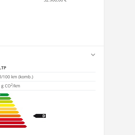
LTP
 l/100 km (komb.)
2
 g CO
/km