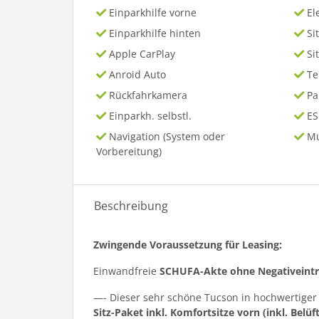
Einparkhilfe vorne
El
Einparkhilfe hinten
Si
Apple CarPlay
Si
Anroid Auto
T
Rückfahrkamera
P
Einparkh. selbstl.
ES
Navigation (System oder
Mu
Vorbereitung)
Beschreibung
Zwingende Voraussetzung für Leasing:
Einwandfreie
SCHUFA-Akte ohne Negativeint
—- Dieser sehr schöne Tucson in hochwertige
Sitz-Paket inkl. Komfortsitze vorn (inkl. Belüf