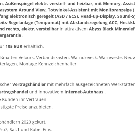
n, Außenspiegel elektr. verstell- und heizbar, mit Memory, Assiste
asystem Around View, Totwinkel-Assistent mit Monitoranzeige 
ng elektronisch geregelt (ASD / ECS), Head-up-Display, Sound-S
keits-Regelanlage (Tempomat) mit Abstandsregelung ACC, Heckkla
d rechts, elektr. verstellbar
in attraktivem
Abyss Black Mineralef
lergarantie
.
nur
195 EUR
erhältlich.
ußmatten Velours, Verbandskasten, Warndreieck, Warnweste, Neuw
terlagen, Montage Kennzeichenhalter
tscher
Vertragshändler
mit mehrfach ausgezeichneten Werkstätten
ertragshandel
und innovativem
Internet-Autohaus
.
e Kunden ihr Vertrauen!
nstigste Preise anzubieten.
ohändlern 2020 gekürt.
o7, Sat.1 und Kabel Eins.