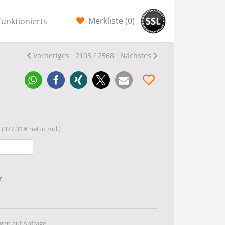
Merkliste (
0
)
funktionierts
Vorheriges
2103 / 2568
Nächstes
(377,31 € netto mtl.)
r
gen auf Anfrage.