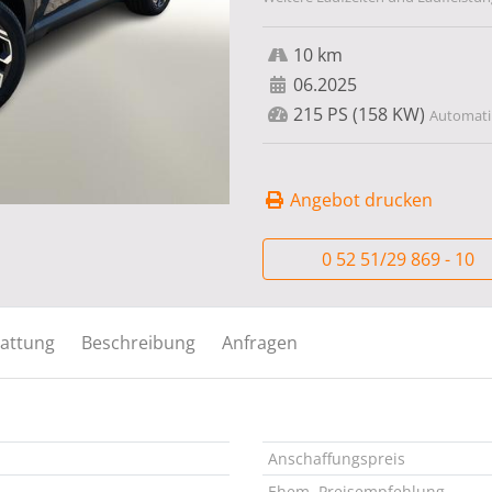
10 km
06.2025
215 PS (158 KW)
Automatik
Angebot drucken
0 52 51/29 869 - 10
attung
Beschreibung
Anfragen
Anschaffungspreis
Ehem. Preisempfehlung