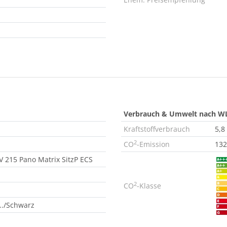
Verbrauch & Umwelt nach W
Kraftstoffverbrauch
5,8
2
CO
-Emission
132
 215 Pano Matrix SitzP ECS
2
CO
-Klasse
../Schwarz