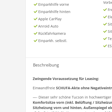
Vorb
Einparkhilfe vorne
Fr
Einparkhilfe hinten
El
Apple CarPlay
Si
Anroid Auto
Si
Rückfahrkamera
T
Einparkh. selbstl.
ES
Beschreibung
Zwingende Voraussetzung für Leasing:
Einwandfreie
SCHUFA-Akte ohne Negativeint
—- Dieser sehr schöne Tucson in hochwertige
Komfortsitze vorn (inkl. Belüftung / Sitzheizun
Sitzheizung vorn und hinten, Außenspiegel ele