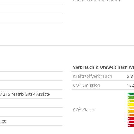
Verbrauch & Umwelt nach W
Kraftstoffverbrauch
5,8
2
CO
-Emission
132
 215 Matrix SitzP AssistP
2
CO
-Klasse
Rot