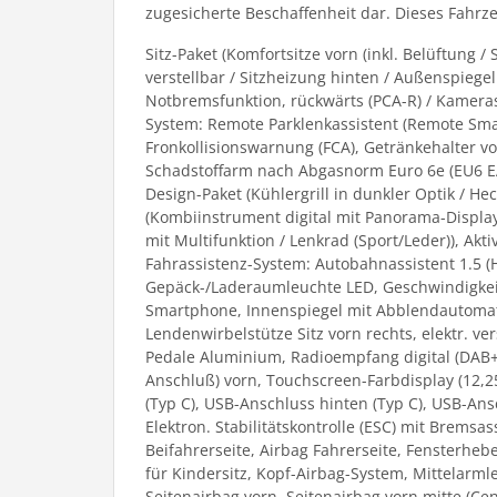
zugesicherte Beschaffenheit dar. Dieses Fahrzeu
Sitz-Paket (Komfortsitze vorn (inkl. Belüftung / S
verstellbar / Sitzheizung hinten / Außenspiegel 
Notbremsfunktion, rückwärts (PCA-R) / Kameras
System: Remote Parklenkassistent (Remote Smar
Fronkollisionswarnung (FCA), Getränkehalter vo
Schadstoffarm nach Abgasnorm Euro 6e (EU6 EA)
Design-Paket (Kühlergrill in dunkler Optik / He
(Kombiinstrument digital mit Panorama-Display
mit Multifunktion / Lenkrad (Sport/Leder)), A
Fahrassistenz-System: Autobahnassistent 1.5 (
Gepäck-/Laderaumleuchte LED, Geschwindigkeits
Smartphone, Innenspiegel mit Abblendautomatik, 
Lendenwirbelstütze Sitz vorn rechts, elektr. ver
Pedale Aluminium, Radioempfang digital (DAB+),
Anschluß) vorn, Touchscreen-Farbdisplay (12,2
(Typ C), USB-Anschluss hinten (Typ C), USB-Ansc
Elektron. Stabilitätskontrolle (ESC) mit Bremsa
Beifahrerseite, Airbag Fahrerseite, Fensterheb
für Kindersitz, Kopf-Airbag-System, Mittelarm
Seitenairbag vorn, Seitenairbag vorn mitte (Ce