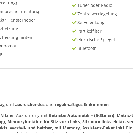
ereitung)
Tuner oder Radio
eisprecheinrichtung
Zentralverriegelung
ektr. Fensterheber
Servolenkung
tzheizung
Partikelfilter
tzheizung hinten
elektrische Spiegel
empomat
Bluetooth
P
rag
und
ausreichendes
und
regelmäßiges
Einkommen
r
N Line
-Ausführung mit
Getriebe Automatik – (6-Stufen), Matrix-L
g), Memoryfunktion für Sitz vorn links, Sitz vorn links elektr. vers
ktr. verstell- und heizbar, mit Memory, Assistenz-Paket inkl. Ein