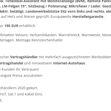
, Totwinkel-Assistent mit Monitoranzeige (BVM), Remote Parkle
 LM-Felgen 19″, Sitzbezug / Polsterung: Mikrofaser / Leder, Ge
tr. betätigt, Lendenwirbelstütze Sitz vorn links und rechts, elek
 auf Herz und Nieren geprüft! Europaweite
Herstellergarantie
.
nur
195 EUR
erhältlich.
ußmatten Velours, Verbandskasten, Warndreieck, Warnweste, Neuw
terlagen, Montage Kennzeichenhalter
tscher
Vertragshändler
mit mehrfach ausgezeichneten Werkstätten
ertragshandel
und innovativem
Internet-Autohaus
.
e Kunden ihr Vertrauen!
nstigste Preise anzubieten.
ohändlern 2020 gekürt.
o7, Sat.1 und Kabel Eins.
3.