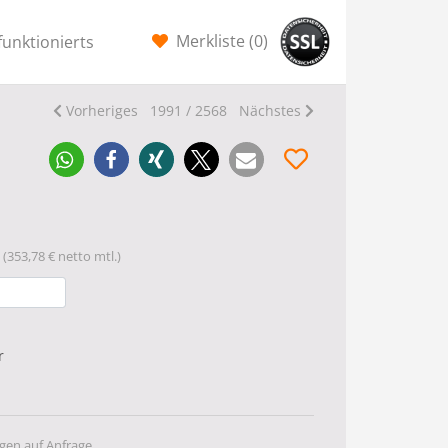
Merkliste (
0
)
funktionierts
Vorheriges
1991 / 2568
Nächstes
(353,78 € netto mtl.)
r
gen auf Anfrage.