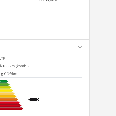
LTP
 l/100 km (komb.)
2
 g CO
/km