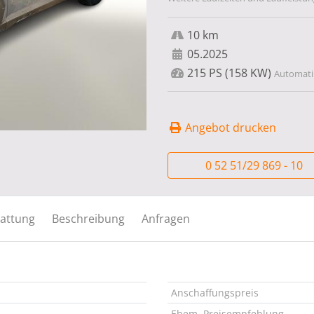
10 km
05.2025
215 PS (158 KW)
Automatik
Angebot drucken
0 52 51/29 869 - 10
attung
Beschreibung
Anfragen
Anschaffungspreis
Ehem. Preisempfehlung