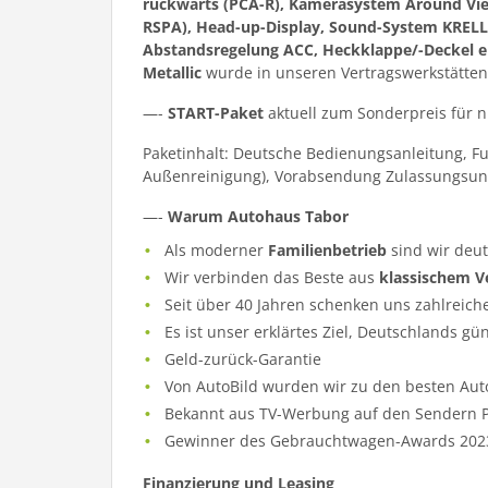
rückwärts (PCA-R), Kamerasystem Around View
RSPA), Head-up-Display, Sound-System KRELL,
Abstandsregelung ACC, Heckklappe/-Deckel elek
Metallic
wurde in unseren Vertragswerkstätten
—-
START-Paket
aktuell zum Sonderpreis für 
Paketinhalt: Deutsche Bedienungsanleitung, F
Außenreinigung), Vorabsendung Zulassungsun
—-
Warum Autohaus Tabor
Als moderner
Familienbetrieb
sind wir deu
Wir verbinden das Beste aus
klassischem V
Seit über 40 Jahren schenken uns zahlreich
Es ist unser erklärtes Ziel, Deutschlands gü
Geld-zurück-Garantie
Von AutoBild wurden wir zu den besten Aut
Bekannt aus TV-Werbung auf den Sendern Pr
Gewinner des Gebrauchtwagen-Awards 202
Finanzierung und Leasing