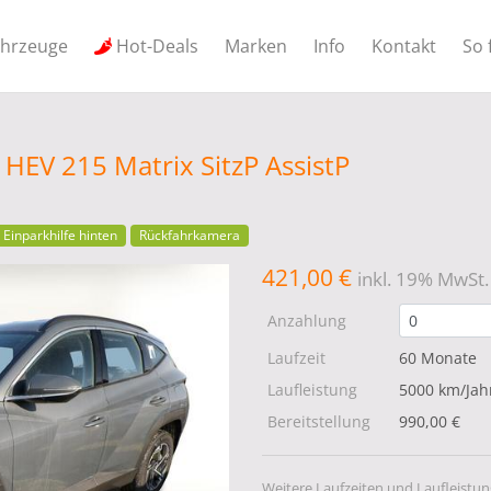
ahrzeuge
Hot-Deals
Marken
Info
Kontakt
So 
HEV 215 Matrix SitzP AssistP
Einparkhilfe hinten
Rückfahrkamera
421,00 €
inkl. 19% MwSt.
Anzahlung
Laufzeit
60 Monate
Laufleistung
5000 km/Jah
Bereitstellung
990,00 €
Weitere Laufzeiten und Laufleistun