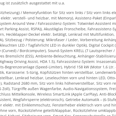
g ist zusätzlich ausgestattet mit u.a.
itzheizung) / Memoryfunktion für Sitz vorn links / Sitz vorn links elek
elektr. verstell- und heizbar, mit Memory), Assistenz-Paket (Einpark
ystem Around View / Fahrassistenz-System: Totwinkel-Assistent mi
t Parking Assist, RSPA)), Akustikglas Fronscheibe, Fahrassistenz-
rn, Heckklappe/-Deckel elektr. betätigt, Lenkrad mit Multifunktion,
, Sitzbezug / Polsterung: Mikrofaser / Leder, Vorbereitung Anhän
ckleuchten LED / Tagfahrlicht LED in dunkler Optik), Digital Cockpit
 (Curved) / Bordcomputer), Sound-System KRELL (7 Lautsprecher / S
ktives Bremslicht (ESS), Ambiente-Beleuchtung, Anhänger-Stabilisi
Highway Driving Assist, HDA 1.5), Fahrassistenz-System: Insassena
-Begrenzeranlage (Speed-Limiter), Hybrid 158 kW (Motor 1,6 Ltr. –
Karosserie: 5-türig, Kopfstützen hinten verstellbar, Lendenwirbelst
stellbar, Lenkrad heizbar, Leseleuchten vorn und hinten LED, Otto-P
 Radstand 2680 mm, Sitz vorn links höhenverstellbar, Sitz vorn re
5 Zoll), Türgriffe außen Wagenfarbe, Audio-Navigationssystem, Fr
hluss Mittelkonsole, Wireless SmartLink (Apple CarPlay), Anti-Block
ssistent, Wegfahrsperre (elektronisch), Getriebe Automatik – (6-Stu
er elektr. mit Einklemmschutz, Fensterheber elektrisch vorn und h
lehne vorn, Rücksitzlehne geteilt/klappbar, Rücksitzlehne umklapp
ntral Airbag), Sitzheizung vorn, Smart-Key, Sonnenschutzrollo an 