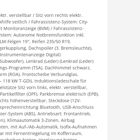
tr. verstellbar / Sitz vorn rechts elektr.
hilfe seitlich / Fahrassistenz-System: City-
t Monitoranzeige (BVM) / Fahrassistenz-
System: Autonome Notbremsfunktion inkl.
 LM-Felgen 19″, Reifen 235/50 R19,
gerkupplung, Dachspoiler (3. Bremsleuchte),
 (Instrumentenanzeige Digital)
ubwoofer), Lenkrad (Leder) (Lenkrad (Leder)
erungs-Programm (TSA), Dachhimmel schwarz,
larm (ROA), Frontscheibe Verbundglas,
 118 kW T-GDI), Induktionsladeschale für
ütze Sitz vorn links, elektr. verstellbar,
artikelfilter (OPF), Parkbremse elektrisch (EPB),
chts höhenverstellbar, Steckdose (12V-
eisprecheinrichtung Bluetooth, USB-Anschluss
ier-System (ABS), Antriebsart: Frontantrieb,
fen), Klimaautomatik 3-Zonen, Airbag
inten, mit Auf-/Ab-Automatik, Isofix-Aufnahmen
bar mit Fernentriegelung im Kofferraum,
Türscheiben hinten, Verglasung hinten