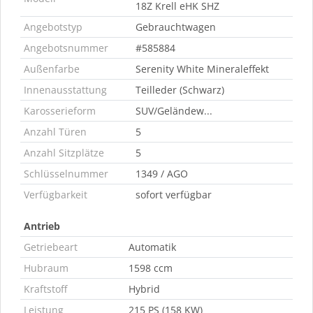
18Z Krell eHK SHZ
Angebotstyp
Gebrauchtwagen
Angebotsnummer
#585884
Außenfarbe
Serenity White Mineraleffekt
Innenausstattung
Teilleder (Schwarz)
Karosserieform
SUV/Geländew...
Anzahl Türen
5
Anzahl Sitzplätze
5
Schlüsselnummer
1349 / AGO
Verfügbarkeit
sofort verfügbar
Antrieb
Getriebeart
Automatik
Hubraum
1598 ccm
Kraftstoff
Hybrid
Leistung
215 PS (158 KW)