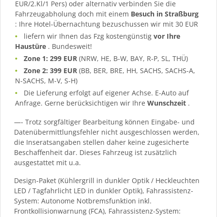
EUR/2.Kl/1 Pers) oder alternativ verbinden Sie die
Fahrzeugabholung doch mit einem
Besuch in Straßburg
: Ihre Hotel-Übernachtung bezuschussen wir mit 30 EUR
liefern wir Ihnen das Fzg kostengünstig
vor Ihre
Haustüre
. Bundesweit!
Zone 1: 299 EUR
(NRW, HE, B-W, BAY, R-P, SL, THÜ)
Zone 2: 399 EUR
(BB, BER, BRE, HH, SACHS, SACHS-A,
N-SACHS, M-V, S-H)
Die Lieferung erfolgt auf eigener Achse. E-Auto auf
Anfrage. Gerne berücksichtigen wir Ihre
Wunschzeit
.
—- Trotz sorgfältiger Bearbeitung können Eingabe- und
Datenübermittlungsfehler nicht ausgeschlossen werden,
die Inseratsangaben stellen daher keine zugesicherte
Beschaffenheit dar. Dieses Fahrzeug ist zusätzlich
ausgestattet mit u.a.
Design-Paket (Kühlergrill in dunkler Optik / Heckleuchten
LED / Tagfahrlicht LED in dunkler Optik), Fahrassistenz-
System: Autonome Notbremsfunktion inkl.
Frontkollisionwarnung (FCA), Fahrassistenz-System: