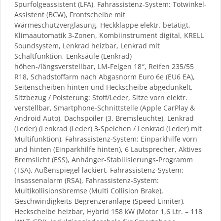
Spurfolgeassistent (LFA), Fahrassistenz-System: Totwinkel-
Assistent (BCW), Frontscheibe mit
Wärmeschutzverglasung, Heckklappe elektr. betätigt,
Klimaautomatik 3-Zonen, Kombiinstrument digital, KRELL
Soundsystem, Lenkrad heizbar, Lenkrad mit
Schaltfunktion, Lenksäule (Lenkrad)
höhen-/längsverstellbar, LM-Felgen 18″, Reifen 235/55
R18, Schadstoffarm nach Abgasnorm Euro 6e (EU6 EA),
Seitenscheiben hinten und Heckscheibe abgedunkelt,
Sitzbezug / Polsterung: Stoff/Leder, Sitze vorn elektr.
verstellbar, Smartphone-Schnittstelle (Apple CarPlay &
Android Auto), Dachspoiler (3. Bremsleuchte), Lenkrad
(Leder) (Lenkrad (Leder) 3-Speichen / Lenkrad (Leder) mit
Multifunktion), Fahrassistenz-System: Einparkhilfe vorn
und hinten (Einparkhilfe hinten), 6 Lautsprecher, Aktives
Bremslicht (ESS), Anhänger-Stabilisierungs-Programm
(TSA), Außenspiegel lackiert, Fahrassistenz-System:
Insassenalarm (RSA), Fahrassistenz-System:
Multikollisionsbremse (Multi Collision Brake),
Geschwindigkeits-Begrenzeranlage (Speed-Limiter),
Heckscheibe heizbar, Hybrid 158 kW (Motor 1,6 Ltr. – 118