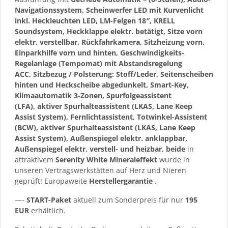
Navigationssystem, Scheinwerfer LED mit Kurvenlicht
inkl. Heckleuchten LED, LM-Felgen 18″, KRELL
Soundsystem, Heckklappe elektr. betätigt, Sitze vorn
elektr. verstellbar, Rückfahrkamera, Sitzheizung vorn,
Einparkhilfe vorn und hinten, Geschwindigkeits-
Regelanlage (Tempomat) mit Abstandsregelung
ACC, Sitzbezug / Polsterung: Stoff/Leder, Seitenscheiben
hinten und Heckscheibe abgedunkelt, Smart-Key,
Klimaautomatik 3-Zonen, Spurfolgeassistent
(LFA), aktiver Spurhalteassistent (LKAS, Lane Keep
Assist System), Fernlichtassistent, Totwinkel-Assistent
(BCW), aktiver Spurhalteassistent (LKAS, Lane Keep
Assist System), Außenspiegel elektr. anklappbar,
Außenspiegel elektr. verstell- und heizbar, beide
in
attraktivem
Serenity White Mineraleffekt
wurde in
unseren Vertragswerkstätten auf Herz und Nieren
geprüft! Europaweite
Herstellergarantie
.
—-
START-Paket
aktuell zum Sonderpreis für nur
195
EUR
erhältlich.