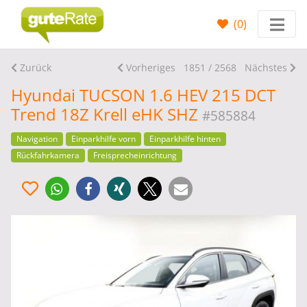
(
0
)
Zurück
Vorheriges
1851 / 2568
Nächstes
Hyundai TUCSON 1.6 HEV 215 DCT
Trend 18Z Krell eHK SHZ
#585884
Navigation
Einparkhilfe vorn
Einparkhilfe hinten
Rückfahrkamera
Freisprecheinrichtung