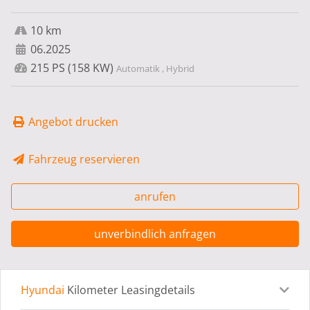
10 km
06.2025
215 PS (158 KW)
Automatik , Hybrid
Angebot drucken
Fahrzeug reservieren
anrufen
unverbindlich anfragen
Hyundai
Kilometer Leasingdetails
Leasingdetails
Fahrzeugdetails
Ausstattung
Bes