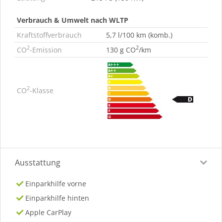
Verbrauch & Umwelt nach WLTP
Kraftstoffverbrauch
5,7 l/100 km (komb.)
2
2
CO
-Emission
130 g CO
/km
2
CO
-Klasse
Ausstattung
Einparkhilfe vorne
Einparkhilfe hinten
Apple CarPlay