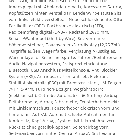
kW T-GDI), Induktionsladeschale für Smartphone,
Innenspiegel mit Abblendautomatik, Karosserie: 5-türig,
Kopfstützen hinten verstellbar, Lendenwirbelstütze Sitz
vorn links, elektr. verstellbar, Nebelschlussleuchte, Otto-
Partikelfilter (OPF), Parkbremse elektrisch (EPB),
Radioempfang digital (DAB+), Radstand 2680 mm,
Schalt-/Wählhebel (Shift by Wire), Sitz vorn links
höhenverstellbar, Touchscreen-Farbdisplay (12,25 Zoll),
Türgriffe außen Wagenfarbe, Verglasung Akustikglas,
Warnanlage für Sicherheitsgurte, Fahrer-/Beifahrerseite,
Audio-Navigationssystem, Freisprecheinrichtung
Bluetooth, USB-Anschluss Mittelkonsole, Anti-Blockier-
System (ABS), Antriebsart: Frontantrieb, Elektron.
Stabilitätskontrolle (ESC) mit Bremsassistent, LM-Felgen
7×17 (5-Arm, Turbinen-Design), Wegfahrsperre
(elektronisch), Getriebe Automatik – (6-Stufen), Airbag
Beifahrerseite, Airbag Fahrerseite, Fensterheber elektr.
mit Einklemmschutz, Fensterheber elektrisch vorn und
hinten, mit Auf-/Ab-Automatik, Isofix-Aufnahmen für
Kindersitz, Kopf-Airbag-System, Mittelarmlehne vorn,
Rücksitzlehne geteilt/klappbar, Seitenairbag vorn,
Seitenairbag vorn mitte (Central Airbag), Sitzheizung