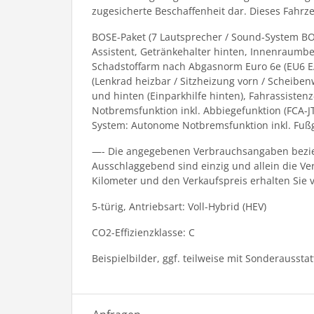
zugesicherte Beschaffenheit dar. Dieses Fahrzeu
BOSE-Paket (7 Lautsprecher / Sound-System BOSE
Assistent, Getränkehalter hinten, Innenraumbe
Schadstoffarm nach Abgasnorm Euro 6e (EU6 EA)
(Lenkrad heizbar / Sitzheizung vorn / Scheibe
und hinten (Einparkhilfe hinten), Fahrassiste
Notbremsfunktion inkl. Abbiegefunktion (FCA-J
System: Autonome Notbremsfunktion inkl. Fußg
—- Die angegebenen Verbrauchsangaben bezieh
Ausschlaggebend sind einzig und allein die V
Kilometer und den Verkaufspreis erhalten Sie 
5-türig, Antriebsart: Voll-Hybrid (HEV)
CO2-Effizienzklasse: C
Beispielbilder, ggf. teilweise mit Sonderaussta