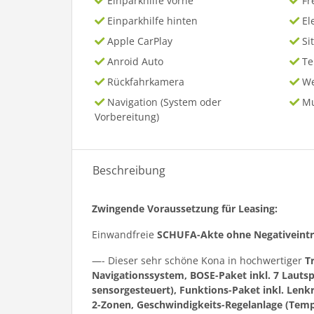
Einparkhilfe vorne
Fr
Einparkhilfe hinten
El
Apple CarPlay
Si
Anroid Auto
T
Rückfahrkamera
We
Navigation (System oder
Mu
Vorbereitung)
Beschreibung
Zwingende Voraussetzung für Leasing:
Einwandfreie
SCHUFA-Akte ohne Negativeint
—- Dieser sehr schöne Kona in hochwertiger
T
Navigationssystem, BOSE-Paket inkl. 7 Lauts
sensorgesteuert), Funktions-Paket inkl. Lenk
2-Zonen, Geschwindigkeits-Regelanlage (Temp