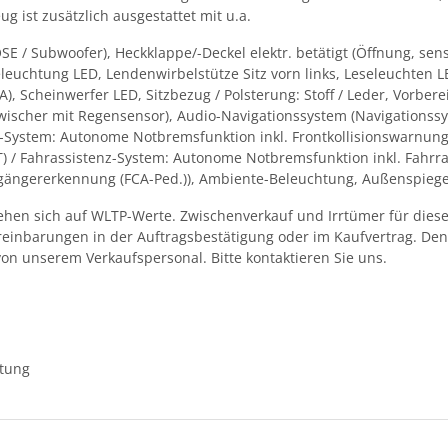
g ist zusätzlich ausgestattet mit u.a.
 / Subwoofer), Heckklappe/-Deckel elektr. betätigt (Öffnung, sens
leuchtung LED, Lendenwirbelstütze Sitz vorn links, Leseleuchten L
, Scheinwerfer LED, Sitzbezug / Polsterung: Stoff / Leder, Vorbe
nwischer mit Regensensor), Audio-Navigationssystem (Navigationssy
nz-System: Autonome Notbremsfunktion inkl. Frontkollisionswarnun
T) / Fahrassistenz-System: Autonome Notbremsfunktion inkl. Fahrra
ängererkennung (FCA-Ped.)), Ambiente-Beleuchtung, Außenspiegel 
en sich auf WLTP-Werte. Zwischenverkauf und Irrtümer für dieses
ereinbarungen in der Auftragsbestätigung oder im Kaufvertrag. D
von unserem Verkaufspersonal. Bitte kontaktieren Sie uns.
ttung