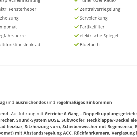
eisprecheinrichtung
Tuner oder Radio
ektr. Fensterheber
Zentralverriegelung
tzheizung
Servolenkung
empomat
Partikelfilter
gfahrsperre
elektrische Spiegel
ltifunktionslenkrad
Bluetooth
rag
und
ausreichendes
und
regelmäßiges
Einkommen
rend
-Ausführung mit
Getriebe 6-Gang – Doppelkupplungsgetriebe
precher, Sound-System BOSE, Subwoofer, Heckklappe/-Deckel elek
rad heizbar, Sitzheizung vorn, Scheibenwischer mit Regensenso, 
omat) mit Abstandsregelung ACC, Rückfahrkamera, Verglasung hi