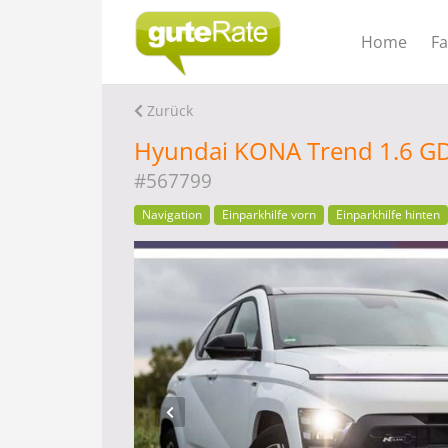
Home
F
Zurück
Hyundai KONA Trend 1.6 GD
#567799
Navigation
Einparkhilfe vorn
Einparkhilfe hinten