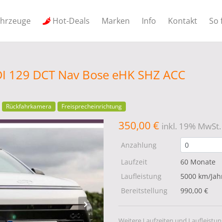
ahrzeuge
Hot-Deals
Marken
Info
Kontakt
So 
I 129 DCT Nav Bose eHK SHZ ACC
Rückfahrkamera
Freisprecheinrichtung
350,00 €
inkl. 19% MwSt.
Anzahlung
Laufzeit
60 Monate
Laufleistung
5000 km/Jah
Bereitstellung
990,00 €
Weitere Laufzeiten und Laufleistun