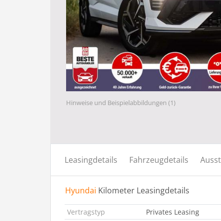
Hinweise und Beispielabbildungen (1)
Leasingdetails
Fahrzeugdetails
Ausst
Hyundai
Kilometer Leasingdetails
Vertragstyp
Privates Leasing