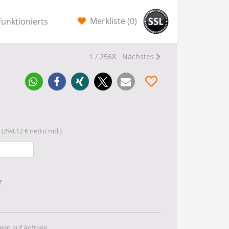
Merkliste (
0
)
funktionierts
1 / 2568
Nächstes
(294,12 € netto mtl.)
r
gen auf Anfrage.