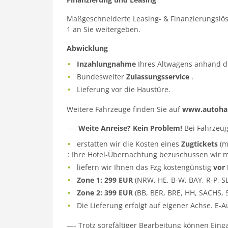
Maßgeschneiderte Leasing- & Finanzierungslös
1 an Sie weitergeben.
Abwicklung
Inzahlungnahme
Ihres Altwagens anhand d
Bundesweiter
Zulassungsservice
.
Lieferung vor die Haustüre.
Weitere Fahrzeuge finden Sie auf
www.autohau
—-
Weite Anreise? Kein Problem!
Bei Fahrzeug
erstatten wir die Kosten eines
Zugtickets
(m
: Ihre Hotel-Übernachtung bezuschussen wir m
liefern wir Ihnen das Fzg kostengünstig
vor
Zone 1: 299 EUR
(NRW, HE, B-W, BAY, R-P, S
Zone 2: 399 EUR
(BB, BER, BRE, HH, SACHS, 
Die Lieferung erfolgt auf eigener Achse. E-
—- Trotz sorgfältiger Bearbeitung können Eing