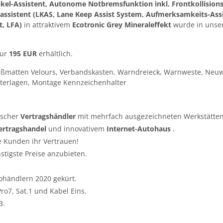
kel-Assistent, Autonome Notbremsfunktion inkl. Frontkollision
assistent (LKAS, Lane Keep Assist System, Aufmerksamkeits-Assi
t, LFA)
in attraktivem
Ecotronic Grey Mineraleffekt
wurde in unser
nur
195 EUR
erhältlich.
ußmatten Velours, Verbandskasten, Warndreieck, Warnweste, Neuw
terlagen, Montage Kennzeichenhalter
tscher
Vertragshändler
mit mehrfach ausgezeichneten Werkstätten
ertragshandel
und innovativem
Internet-Autohaus
.
e Kunden ihr Vertrauen!
nstigste Preise anzubieten.
ohändlern 2020 gekürt.
o7, Sat.1 und Kabel Eins.
3.