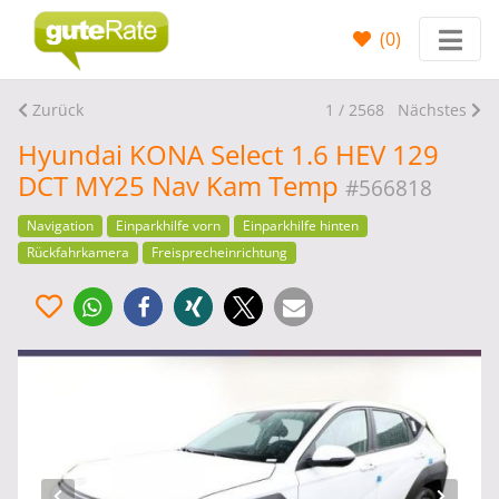
(
0
)
Zurück
1 / 2568
Nächstes
Hyundai KONA Select 1.6 HEV 129
DCT MY25 Nav Kam Temp
#566818
Navigation
Einparkhilfe vorn
Einparkhilfe hinten
Rückfahrkamera
Freisprecheinrichtung