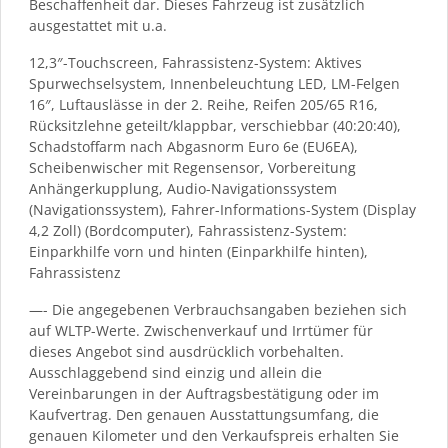
Beschaffenheit dar. Dieses Fahrzeug ist zusätzlich
ausgestattet mit u.a.
12,3″-Touchscreen, Fahrassistenz-System: Aktives
Spurwechselsystem, Innenbeleuchtung LED, LM-Felgen
16″, Luftauslässe in der 2. Reihe, Reifen 205/65 R16,
Rücksitzlehne geteilt/klappbar, verschiebbar (40:20:40),
Schadstoffarm nach Abgasnorm Euro 6e (EU6EA),
Scheibenwischer mit Regensensor, Vorbereitung
Anhängerkupplung, Audio-Navigationssystem
(Navigationssystem), Fahrer-Informations-System (Display
4,2 Zoll) (Bordcomputer), Fahrassistenz-System:
Einparkhilfe vorn und hinten (Einparkhilfe hinten),
Fahrassistenz
—- Die angegebenen Verbrauchsangaben beziehen sich
auf WLTP-Werte. Zwischenverkauf und Irrtümer für
dieses Angebot sind ausdrücklich vorbehalten.
Ausschlaggebend sind einzig und allein die
Vereinbarungen in der Auftragsbestätigung oder im
Kaufvertrag. Den genauen Ausstattungsumfang, die
genauen Kilometer und den Verkaufspreis erhalten Sie