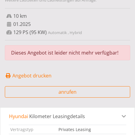
Weitere Laufzeiten und Laufleistungen auf Anfrage.
10 km
01.2025
129 PS (95 KW)
Automatik , Hybrid
Dieses Angebot ist leider nicht mehr verfügbar!
Angebot drucken
anrufen
Hyundai
Kilometer Leasingdetails
Leasingdetails
Fahrzeugdetails
Ausstattung
Bes
Vertragstyp
Privates Leasing