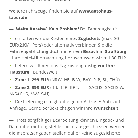
Weitere Fahrzeuge finden Sie auf
www.autohaus-
tabor.de
—-
Weite Anreise? Kein Problem!
Bei Fahrzeugkauf:
erstatten wir die Kosten eines
Zugtickets
(max. 30
EUR/2.Kl/1 Pers) oder alternativ verbinden Sie die
Fahrzeugabholung doch mit einem
Besuch in Straßburg
: Ihre Hotel-Übernachtung bezuschussen wir mit 30 EUR
liefern wir Ihnen das Fzg kostengünstig
vor Ihre
Haustüre
. Bundesweit!
Zone 1: 299 EUR
(NRW, HE, B-W, BAY, R-P, SL, THÜ)
Zone 2: 399 EUR
(BB, BER, BRE, HH, SACHS, SACHS-A,
N-SACHS, M-V, S-H)
Die Lieferung erfolgt auf eigener Achse. E-Auto auf
Anfrage. Gerne berücksichtigen wir Ihre
Wunschzeit
.
—- Trotz sorgfältiger Bearbeitung können Eingabe- und
Datenübermittlungsfehler nicht ausgeschlossen werden,
die Inseratsangaben stellen daher keine zugesicherte