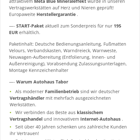
attraktivem
Meta Blue Mineraleffekt
wurde in unseren
Vertragswerkstätten auf Herz und Nieren geprüft!
Europaweite
Herstellergarantie
.
—-
START-Paket
aktuell zum Sonderpreis für nur
195
EUR
erhältlich.
Paketinhalt: Deutsche Bedienungsanleitung, Fußmatten
Velours, Verbandskasten, Warndreieck, Warnweste,
Neuwagen-Aufbereitung (Entfolierung, Innen- und
Außenreinigung), Vorabsendung Zulassungsunterlagen,
Montage Kennzeichenhalter
—-
Warum Autohaus Tabor
Als moderner
Familienbetrieb
sind wir deutscher
Vertragshändler
mit mehrfach ausgezeichneten
Werkstätten.
Wir verbinden das Beste aus
klassischem
Vertragshandel
und innovativem
Internet-Autohaus
.
Seit über 40 Jahren schenken uns zahlreiche Kunden
ihr Vertrauen!