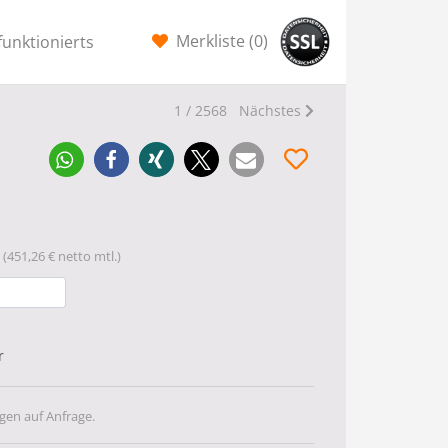
Merkliste (
0
)
funktionierts
1 / 2568
Nächstes
(451,26 € netto mtl.)
r
gen auf Anfrage.