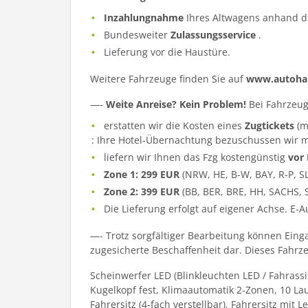
Inzahlungnahme
Ihres Altwagens anhand d
Bundesweiter
Zulassungsservice
.
Lieferung vor die Haustüre.
Weitere Fahrzeuge finden Sie auf
www.autohau
—-
Weite Anreise? Kein Problem!
Bei Fahrzeug
erstatten wir die Kosten eines
Zugtickets
(m
: Ihre Hotel-Übernachtung bezuschussen wir m
liefern wir Ihnen das Fzg kostengünstig
vor
Zone 1: 299 EUR
(NRW, HE, B-W, BAY, R-P, S
Zone 2: 399 EUR
(BB, BER, BRE, HH, SACHS, 
Die Lieferung erfolgt auf eigener Achse. E-
—- Trotz sorgfältiger Bearbeitung können Eing
zugesicherte Beschaffenheit dar. Dieses Fahrzeu
Scheinwerfer LED (Blinkleuchten LED / Fahrass
Kugelkopf fest, Klimaautomatik 2-Zonen, 10 La
Fahrersitz (4-fach verstellbar), Fahrersitz mit