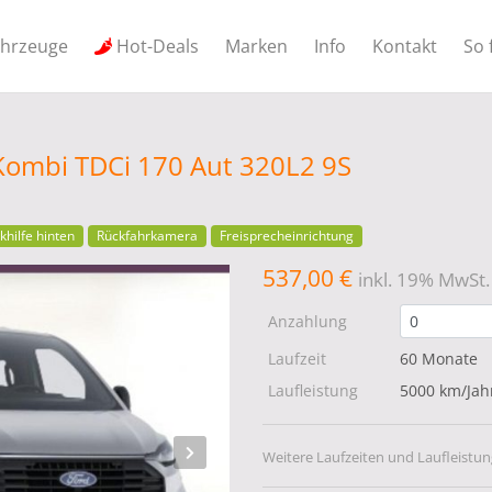
ahrzeuge
Hot-Deals
Marken
Info
Kontakt
So 
Kombi TDCi 170 Aut 320L2 9S
khilfe hinten
Rückfahrkamera
Freisprecheinrichtung
537,00 €
inkl. 19% MwSt.
Anzahlung
Laufzeit
60 Monate
Laufleistung
5000 km/Jah
Weitere Laufzeiten und Laufleistun