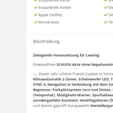
Einparkhilfe vorne
Fr
Einparkhilfe hinten
El
Apple CarPlay
Si
Anroid Auto
T
Beschreibung
Zwingende Voraussetzung für Leasing:
Einwandfreie
SCHUFA-Akte ohne Negativeint
—- Dieser sehr schöne Transit Custom in hoch
Klimaautomatik 2-Zonen, Scheinwerfer LED, T
SYNC 4, Navigation in Verbindung mit dem Sma
Begrenzer, Parkpilotsystem vorn und hinten, 
(Tempomat), Müdigkeits-Warner, Spurhalteassist
vornBerganfahr-Assistent, Heckflügeltüren (
und Nieren geprüft! Europaweite
Herstellerga