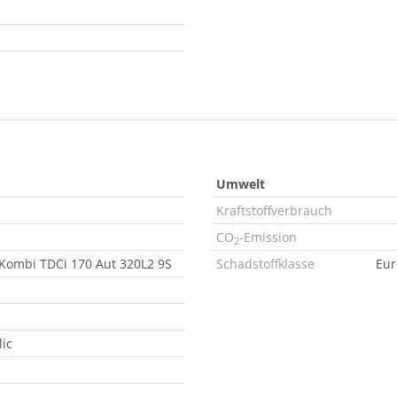
Umwelt
Kraftstoffverbrauch
CO
-Emission
2
Kombi TDCi 170 Aut 320L2 9S
Schadstoffklasse
Eur
ic