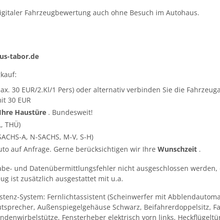
igitaler Fahrzeugbewertung auch ohne Besuch im Autohaus.
s-tabor.de
kauf:
ax. 30 EUR/2.Kl/1 Pers) oder alternativ verbinden Sie die Fahrze
it 30 EUR
 Ihre Haustüre
. Bundesweit!
L, THÜ)
SACHS-A, N-SACHS, M-V, S-H)
Auto auf Anfrage. Gerne berücksichtigen wir Ihre
Wunschzeit
.
abe- und Datenübermittlungsfehler nicht ausgeschlossen werden, 
g ist zusätzlich ausgestattet mit u.a.
istenz-System: Fernlichtassistent (Scheinwerfer mit Abblendautoma
utsprecher, Außenspiegelgehäuse Schwarz, Beifahrerdoppelsitz, Fa
 Lendenwirbelstütze, Fensterheber elektrisch vorn links, Heckflügel