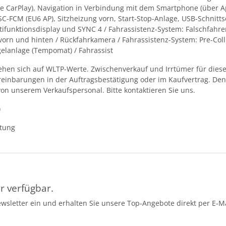
e CarPlay), Navigation in Verbindung mit dem Smartphone (über App
-FCM (EU6 AP), Sitzheizung vorn, Start-Stop-Anlage, USB-Schnittse
ifunktionsdisplay und SYNC 4 / Fahrassistenz-System: Falschfahrer
vorn und hinten / Rückfahrkamera / Fahrassistenz-System: Pre-Coll
gelanlage (Tempomat) / Fahrassist
en sich auf WLTP-Werte. Zwischenverkauf und Irrtümer für dieses
ereinbarungen in der Auftragsbestätigung oder im Kaufvertrag. D
von unserem Verkaufspersonal. Bitte kontaktieren Sie uns.
)
ttung
r verfügbar.
ewsletter ein und erhalten Sie unsere Top-Angebote direkt per E-Ma