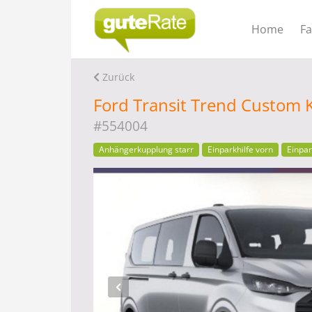
Home
F
Zurück
Ford Transit Trend Custom 
#554004
Anhängerkupplung starr
Einparkhilfe vorn
Einpar