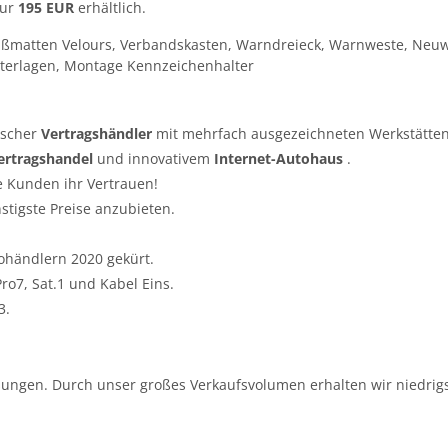
nur
195 EUR
erhältlich.
ußmatten Velours, Verbandskasten, Warndreieck, Warnweste, Neuw
terlagen, Montage Kennzeichenhalter
tscher
Vertragshändler
mit mehrfach ausgezeichneten Werkstätten
ertragshandel
und innovativem
Internet-Autohaus
.
e Kunden ihr Vertrauen!
nstigste Preise anzubieten.
ohändlern 2020 gekürt.
o7, Sat.1 und Kabel Eins.
3.
ungen. Durch unser großes Verkaufsvolumen erhalten wir niedrigs