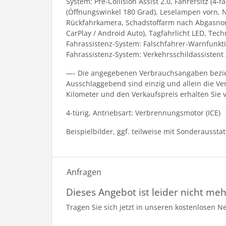
System: Pre-Collision Assist 2.0, Fahrersitz (4
(Öffnungswinkel 180 Grad), Leselampen vorn, N
Rückfahrkamera, Schadstoffarm nach Abgasnorm 
CarPlay / Android Auto), Tagfahrlicht LED, Tec
Fahrassistenz-System: Falschfahrer-Warnfunkti
Fahrassistenz-System: Verkehrsschildassistent
—- Die angegebenen Verbrauchsangaben bezieh
Ausschlaggebend sind einzig und allein die V
Kilometer und den Verkaufspreis erhalten Sie 
4-türig, Antriebsart: Verbrennungsmotor (ICE)
Beispielbilder, ggf. teilweise mit Sonderaussta
Anfragen
Dieses Angebot ist leider nicht meh
Tragen Sie sich jetzt in unseren kostenlosen N