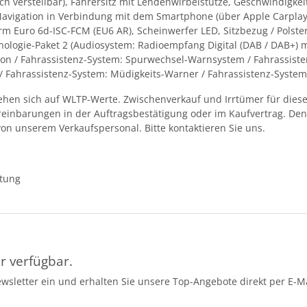
-fach verstellbar), Fahrersitz mit Lendenwirbelstütze, Geschwindigk
avigation in Verbindung mit dem Smartphone (über Apple Carplay / 
Euro 6d-ISC-FCM (EU6 AR), Scheinwerfer LED, Sitzbezug / Polsteru
hnologie-Paket 2 (Audiosystem: Radioempfang Digital (DAB / DAB+) 
on / Fahrassistenz-System: Spurwechsel-Warnsystem / Fahrassisten
 / Fahrassistenz-System: Müdigkeits-Warner / Fahrassistenz-Syste
en sich auf WLTP-Werte. Zwischenverkauf und Irrtümer für dieses
ereinbarungen in der Auftragsbestätigung oder im Kaufvertrag. D
von unserem Verkaufspersonal. Bitte kontaktieren Sie uns.
ttung
r verfügbar.
ewsletter ein und erhalten Sie unsere Top-Angebote direkt per E-Ma