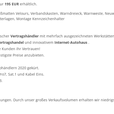
nur
195 EUR
erhältlich.
ußmatten Velours, Verbandskasten, Warndreieck, Warnweste, Neuw
terlagen, Montage Kennzeichenhalter
tscher
Vertragshändler
mit mehrfach ausgezeichneten Werkstätten
ertragshandel
und innovativem
Internet-Autohaus
.
e Kunden ihr Vertrauen!
nstigste Preise anzubieten.
ohändlern 2020 gekürt.
o7, Sat.1 und Kabel Eins.
3.
ungen. Durch unser großes Verkaufsvolumen erhalten wir niedrigs