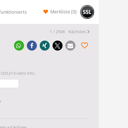
Merkliste (
0
)
funktionierts
1 / 2568
Nächstes
(325,21 € netto mtl.)
r
gen auf Anfrage.