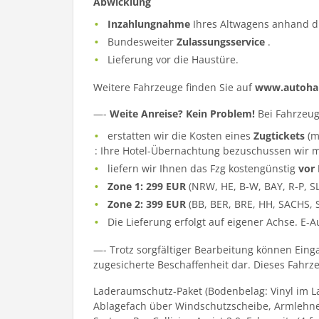
Abwicklung
Inzahlungnahme
Ihres Altwagens anhand d
Bundesweiter
Zulassungsservice
.
Lieferung vor die Haustüre.
Weitere Fahrzeuge finden Sie auf
www.autohau
—-
Weite Anreise? Kein Problem!
Bei Fahrzeug
erstatten wir die Kosten eines
Zugtickets
(m
: Ihre Hotel-Übernachtung bezuschussen wir m
liefern wir Ihnen das Fzg kostengünstig
vor
Zone 1: 299 EUR
(NRW, HE, B-W, BAY, R-P, S
Zone 2: 399 EUR
(BB, BER, BRE, HH, SACHS, 
Die Lieferung erfolgt auf eigener Achse. E-
—- Trotz sorgfältiger Bearbeitung können Eing
zugesicherte Beschaffenheit dar. Dieses Fahrzeu
Laderaumschutz-Paket (Bodenbelag: Vinyl im La
Ablagefach über Windschutzscheibe, Armlehne F