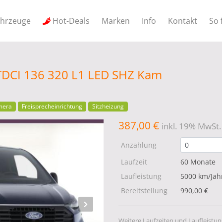
ahrzeuge
Hot-Deals
Marken
Info
Kontakt
So 
 TDCI 136 320 L1 LED SHZ Kam
mera
Freisprecheinrichtung
Sitzheizung
387,00 €
inkl. 19% MwSt.
Anzahlung
Laufzeit
60 Monate
Laufleistung
5000 km/Jah
Bereitstellung
990,00 €
Weitere Laufzeiten und Laufleistun