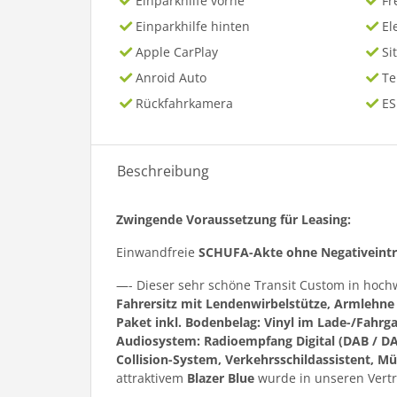
Einparkhilfe vorne
Fr
Einparkhilfe hinten
El
Apple CarPlay
Si
Anroid Auto
T
Rückfahrkamera
ES
Beschreibung
Zwingende Voraussetzung für Leasing:
Einwandfreie
SCHUFA-Akte ohne Negativeint
—- Dieser sehr schöne Transit Custom in hoch
Fahrersitz mit Lendenwirbelstütze, Armlehne F
Paket inkl. Bodenbelag: Vinyl im Lade-/Fahrg
Audiosystem: Radioempfang Digital (DAB / DA
Collision-System, Verkehrsschildassistent, Mü
attraktivem
Blazer Blue
wurde in unseren Vertr