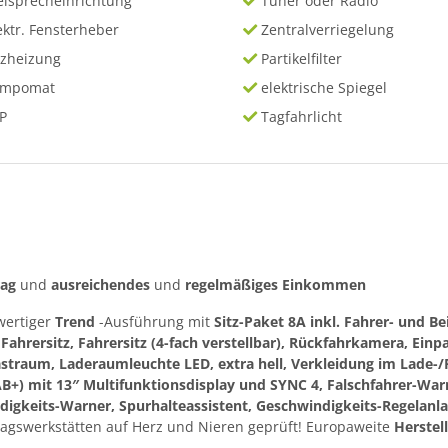
eisprecheinrichtung
Tuner oder Radio
ektr. Fensterheber
Zentralverriegelung
tzheizung
Partikelfilter
empomat
elektrische Spiegel
P
Tagfahrlicht
rag
und
ausreichendes
und
regelmäßiges
Einkommen
wertiger
Trend
-Ausführung mit
Sitz-Paket 8A inkl. Fahrer- und Be
ahrersitz, Fahrersitz (4-fach verstellbar), Rückfahrkamera, Ein
astraum, Laderaumleuchte LED, extra hell, Verkleidung im Lade-/
B+) mit 13″ Multifunktionsdisplay und SYNC 4, Falschfahrer-Wa
digkeits-Warner, Spurhalteassistent, Geschwindigkeits-Regelanla
agswerkstätten auf Herz und Nieren geprüft! Europaweite
Herstel