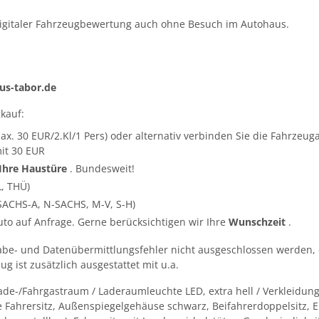
igitaler Fahrzeugbewertung auch ohne Besuch im Autohaus.
s-tabor.de
kauf:
ax. 30 EUR/2.Kl/1 Pers) oder alternativ verbinden Sie die Fahrze
it 30 EUR
 Ihre Haustüre
. Bundesweit!
L, THÜ)
SACHS-A, N-SACHS, M-V, S-H)
Auto auf Anfrage. Gerne berücksichtigen wir Ihre
Wunschzeit
.
abe- und Datenübermittlungsfehler nicht ausgeschlossen werden, 
g ist zusätzlich ausgestattet mit u.a.
de-/Fahrgastraum / Laderaumleuchte LED, extra hell / Verkleidung
ahrersitz, Außenspiegelgehäuse schwarz, Beifahrerdoppelsitz, Ei