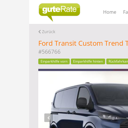
Home
F
Zurück
Ford Transit Custom Trend
#566766
Einparkhilfe vorn
Einparkhilfe hinten
Rückfahrka