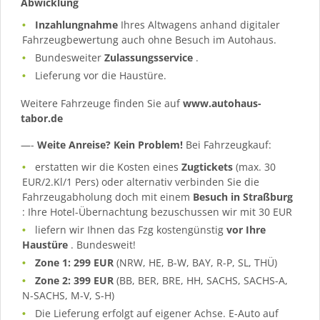
Abwicklung
Inzahlungnahme
Ihres Altwagens anhand digitaler
Fahrzeugbewertung auch ohne Besuch im Autohaus.
Bundesweiter
Zulassungsservice
.
Lieferung vor die Haustüre.
Weitere Fahrzeuge finden Sie auf
www.autohaus-
tabor.de
—-
Weite Anreise? Kein Problem!
Bei Fahrzeugkauf:
erstatten wir die Kosten eines
Zugtickets
(max. 30
EUR/2.Kl/1 Pers) oder alternativ verbinden Sie die
Fahrzeugabholung doch mit einem
Besuch in Straßburg
: Ihre Hotel-Übernachtung bezuschussen wir mit 30 EUR
liefern wir Ihnen das Fzg kostengünstig
vor Ihre
Haustüre
. Bundesweit!
Zone 1: 299 EUR
(NRW, HE, B-W, BAY, R-P, SL, THÜ)
Zone 2: 399 EUR
(BB, BER, BRE, HH, SACHS, SACHS-A,
N-SACHS, M-V, S-H)
Die Lieferung erfolgt auf eigener Achse. E-Auto auf