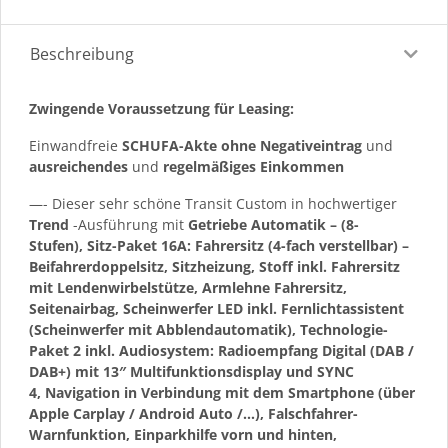
Beschreibung
Zwingende Voraussetzung für Leasing:
Einwandfreie
SCHUFA-Akte ohne Negativeintrag
und
ausreichendes
und
regelmäßiges
Einkommen
—- Dieser sehr schöne Transit Custom in hochwertiger
Trend
-Ausführung mit
Getriebe Automatik – (8-
Stufen), Sitz-Paket 16A: Fahrersitz (4-fach verstellbar) –
Beifahrerdoppelsitz, Sitzheizung, Stoff inkl. Fahrersitz
mit Lendenwirbelstütze, Armlehne Fahrersitz,
Seitenairbag, Scheinwerfer LED inkl. Fernlichtassistent
(Scheinwerfer mit Abblendautomatik), Technologie-
Paket 2 inkl. Audiosystem: Radioempfang Digital (DAB /
DAB+) mit 13″ Multifunktionsdisplay und SYNC
4, Navigation in Verbindung mit dem Smartphone (über
Apple Carplay / Android Auto /…), Falschfahrer-
Warnfunktion, Einparkhilfe vorn und hinten,