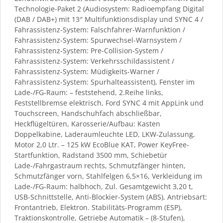
Technologie-Paket 2 (Audiosystem: Radioempfang Digital
(DAB / DAB+) mit 13″ Multifunktionsdisplay und SYNC 4 /
Fahrassistenz-System: Falschfahrer-Warnfunktion /
Fahrassistenz-System: Spurwechsel-Warnsystem /
Fahrassistenz-System: Pre-Collision-System /
Fahrassistenz-System: Verkehrsschildassistent /
Fahrassistenz-System: Müdigkeits-Warner /
Fahrassistenz-System: Spurhalteassistent), Fenster im
Lade-/FG-Raum: – feststehend, 2.Reihe links,
Feststellbremse elektrisch, Ford SYNC 4 mit AppLink und
Touchscreen, Handschuhfach abschließbar,
Heckflügeltüren, Karosserie/Aufbau: Kasten
Doppelkabine, Laderaumleuchte LED, LKW-Zulassung,
Motor 2,0 Ltr. – 125 kW EcoBlue KAT, Power KeyFree-
Startfunktion, Radstand 3500 mm, Schiebetür
Lade-/Fahrgastraum rechts, Schmutzfänger hinten,
Schmutzfänger vorn, Stahlfelgen 6,5×16, Verkleidung im
Lade-/FG-Raum: halbhoch, Zul. Gesamtgewicht 3,20 t,
USB-Schnittstelle, Anti-Blockier-System (ABS), Antriebsart:
Frontantrieb, Elektron. Stabilitäts-Programm (ESP),
Traktionskontrolle, Getriebe Automatik – (8-Stufen),