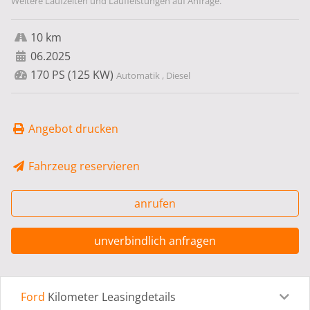
Weitere Laufzeiten und Laufleistungen auf Anfrage.
10 km
06.2025
170 PS (125 KW)
Automatik , Diesel
Angebot drucken
Fahrzeug reservieren
anrufen
unverbindlich anfragen
Ford
Kilometer Leasingdetails
Leasingdetails
Fahrzeugdetails
Ausstattung
Bes