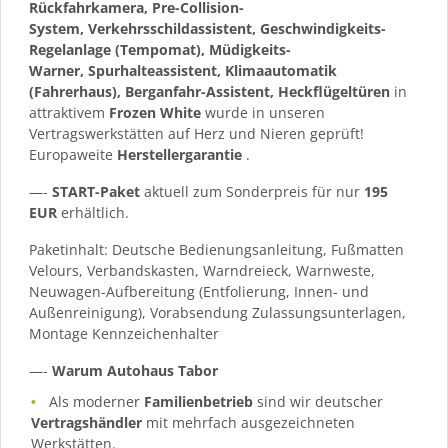
Rückfahrkamera, Pre-Collision-
System, Verkehrsschildassistent, Geschwindigkeits-
Regelanlage (Tempomat), Müdigkeits-
Warner, Spurhalteassistent, Klimaautomatik
(Fahrerhaus), Berganfahr-Assistent, Heckflügeltüren
in
attraktivem
Frozen White
wurde in unseren
Vertragswerkstätten auf Herz und Nieren geprüft!
Europaweite
Herstellergarantie
.
—-
START-Paket
aktuell zum Sonderpreis für nur
195
EUR
erhältlich.
Paketinhalt: Deutsche Bedienungsanleitung, Fußmatten
Velours, Verbandskasten, Warndreieck, Warnweste,
Neuwagen-Aufbereitung (Entfolierung, Innen- und
Außenreinigung), Vorabsendung Zulassungsunterlagen,
Montage Kennzeichenhalter
—-
Warum Autohaus Tabor
Als moderner
Familienbetrieb
sind wir deutscher
Vertragshändler
mit mehrfach ausgezeichneten
Werkstätten.