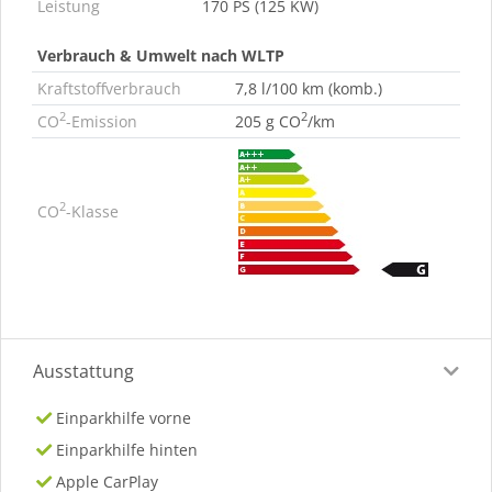
Leistung
170 PS (125 KW)
Verbrauch & Umwelt nach WLTP
Kraftstoffverbrauch
7,8 l/100 km (komb.)
2
2
CO
-Emission
205 g CO
/km
2
CO
-Klasse
Ausstattung
Einparkhilfe vorne
Einparkhilfe hinten
Apple CarPlay