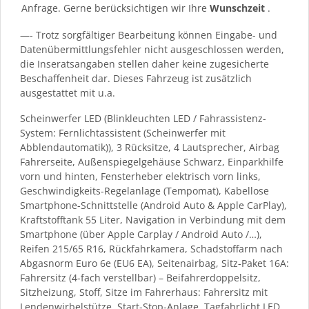
Anfrage. Gerne berücksichtigen wir Ihre
Wunschzeit
.
—- Trotz sorgfältiger Bearbeitung können Eingabe- und
Datenübermittlungsfehler nicht ausgeschlossen werden,
die Inseratsangaben stellen daher keine zugesicherte
Beschaffenheit dar. Dieses Fahrzeug ist zusätzlich
ausgestattet mit u.a.
Scheinwerfer LED (Blinkleuchten LED / Fahrassistenz-
System: Fernlichtassistent (Scheinwerfer mit
Abblendautomatik)), 3 Rücksitze, 4 Lautsprecher, Airbag
Fahrerseite, Außenspiegelgehäuse Schwarz, Einparkhilfe
vorn und hinten, Fensterheber elektrisch vorn links,
Geschwindigkeits-Regelanlage (Tempomat), Kabellose
Smartphone-Schnittstelle (Android Auto & Apple CarPlay),
Kraftstofftank 55 Liter, Navigation in Verbindung mit dem
Smartphone (über Apple Carplay / Android Auto /…),
Reifen 215/65 R16, Rückfahrkamera, Schadstoffarm nach
Abgasnorm Euro 6e (EU6 EA), Seitenairbag, Sitz-Paket 16A:
Fahrersitz (4-fach verstellbar) – Beifahrerdoppelsitz,
Sitzheizung, Stoff, Sitze im Fahrerhaus: Fahrersitz mit
Lendenwirbelstütze, Start-Stop-Anlage, Tagfahrlicht LED,