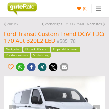
(
0
)
Zurück
Vorheriges
2133 / 2568
Nächstes
Ford Transit Custom Trend DCiV TDCi
170 Aut 320L2 LED
#585178
Navigation
Einparkhilfe vorn
Einparkhilfe hinten
Rückfahrkamera
Sitzheizung