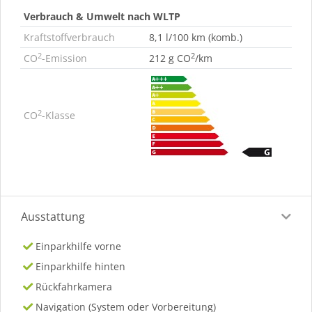
Verbrauch & Umwelt nach WLTP
Kraftstoffverbrauch
8,1 l/100 km (komb.)
2
2
CO
-Emission
212 g CO
/km
2
CO
-Klasse
Ausstattung
Einparkhilfe vorne
Einparkhilfe hinten
Rückfahrkamera
Navigation (System oder Vorbereitung)