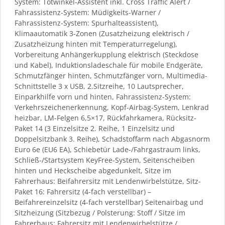
System: Totwinkel-Assistent inkl. Cross Traffic Alert /
Fahrassistenz-System: Müdigkeits-Warner /
Fahrassistenz-System: Spurhalteassistent),
Klimaautomatik 3-Zonen (Zusatzheizung elektrisch /
Zusatzheizung hinten mit Temperaturregelung),
Vorbereitung Anhängerkupplung elektrisch (Steckdose
und Kabel), Induktionsladeschale für mobile Endgeräte,
Schmutzfänger hinten, Schmutzfänger vorn, Multimedia-
Schnittstelle 3 x USB, 2.Sitzreihe, 10 Lautsprecher,
Einparkhilfe vorn und hinten, Fahrassistenz-System:
Verkehrszeichenerkennung, Kopf-Airbag-System, Lenkrad
heizbar, LM-Felgen 6,5×17, Rückfahrkamera, Rücksitz-
Paket 14 (3 Einzelsitze 2. Reihe, 1 Einzelsitz und
Doppelsitzbank 3. Reihe), Schadstoffarm nach Abgasnorm
Euro 6e (EU6 EA), Schiebetür Lade-/Fahrgastraum links,
Schließ-/Startsystem KeyFree-System, Seitenscheiben
hinten und Heckscheibe abgedunkelt, Sitze im
Fahrerhaus: Beifahrersitz mit Lendenwirbelstütze, Sitz-
Paket 16: Fahrersitz (4-fach verstellbar) –
Beifahrereinzelsitz (4-fach verstellbar) Seitenairbag und
Sitzheizung (Sitzbezug / Polsterung: Stoff / Sitze im
Fahrerhaus: Fahrersitz mit Lendenwirbelstütze /