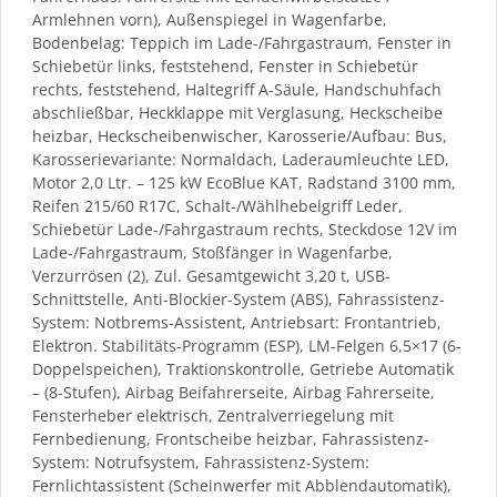
Armlehnen vorn), Außenspiegel in Wagenfarbe,
Bodenbelag: Teppich im Lade-/Fahrgastraum, Fenster in
Schiebetür links, feststehend, Fenster in Schiebetür
rechts, feststehend, Haltegriff A-Säule, Handschuhfach
abschließbar, Heckklappe mit Verglasung, Heckscheibe
heizbar, Heckscheibenwischer, Karosserie/Aufbau: Bus,
Karosserievariante: Normaldach, Laderaumleuchte LED,
Motor 2,0 Ltr. – 125 kW EcoBlue KAT, Radstand 3100 mm,
Reifen 215/60 R17C, Schalt-/Wählhebelgriff Leder,
Schiebetür Lade-/Fahrgastraum rechts, Steckdose 12V im
Lade-/Fahrgastraum, Stoßfänger in Wagenfarbe,
Verzurrösen (2), Zul. Gesamtgewicht 3,20 t, USB-
Schnittstelle, Anti-Blockier-System (ABS), Fahrassistenz-
System: Notbrems-Assistent, Antriebsart: Frontantrieb,
Elektron. Stabilitäts-Programm (ESP), LM-Felgen 6,5×17 (6-
Doppelspeichen), Traktionskontrolle, Getriebe Automatik
– (8-Stufen), Airbag Beifahrerseite, Airbag Fahrerseite,
Fensterheber elektrisch, Zentralverriegelung mit
Fernbedienung, Frontscheibe heizbar, Fahrassistenz-
System: Notrufsystem, Fahrassistenz-System:
Fernlichtassistent (Scheinwerfer mit Abblendautomatik),