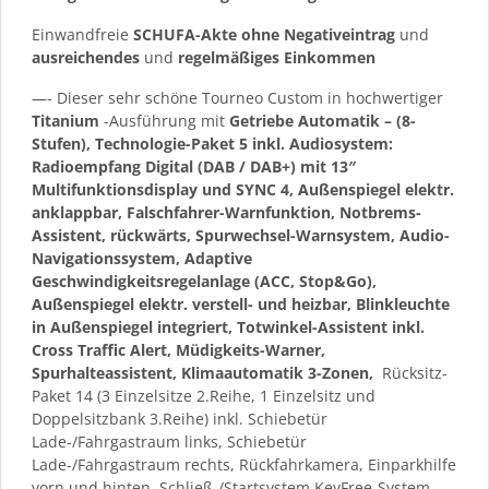
Einwandfreie
SCHUFA-Akte ohne Negativeintrag
und
ausreichendes
und
regelmäßiges
Einkommen
—- Dieser sehr schöne Tourneo Custom in hochwertiger
Titanium
-Ausführung mit
Getriebe Automatik – (8-
Stufen), Technologie-Paket 5 inkl. Audiosystem:
Radioempfang Digital (DAB / DAB+) mit 13″
Multifunktionsdisplay und SYNC 4, Außenspiegel elektr.
anklappbar, Falschfahrer-Warnfunktion, Notbrems-
Assistent, rückwärts, Spurwechsel-Warnsystem, Audio-
Navigationssystem, Adaptive
Geschwindigkeitsregelanlage (ACC, Stop&Go),
Außenspiegel elektr. verstell- und heizbar, Blinkleuchte
in Außenspiegel integriert, Totwinkel-Assistent inkl.
Cross Traffic Alert, Müdigkeits-Warner,
Spurhalteassistent, Klimaautomatik 3-Zonen,
Rücksitz-
Paket 14 (3 Einzelsitze 2.Reihe, 1 Einzelsitz und
Doppelsitzbank 3.Reihe) inkl. Schiebetür
Lade-/Fahrgastraum links, Schiebetür
Lade-/Fahrgastraum rechts, Rückfahrkamera, Einparkhilfe
vorn und hinten, Schließ-/Startsystem KeyFree-System,