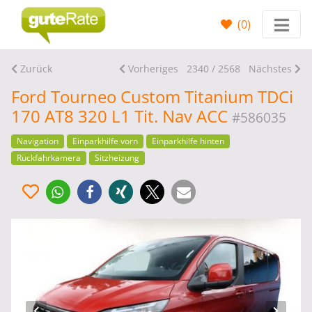
(
0
)
Zurück
Vorheriges
2340 / 2568
Nächstes
Ford Tourneo Custom Titanium TDCi
170 AT8 320 L1 Tit. Nav ACC
#586035
Navigation
Einparkhilfe vorn
Einparkhilfe hinten
Rückfahrkamera
Sitzheizung