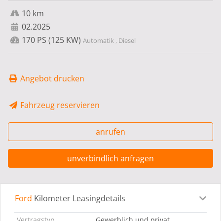
10 km
02.2025
170 PS (125 KW)
Automatik , Diesel
Angebot drucken
Fahrzeug reservieren
anrufen
unverbindlich anfragen
Ford
Kilometer Leasingdetails
Leasingdetails
Fahrzeugdetails
Ausstattung
Bes
Vertragstyp
Gewerblich und privat