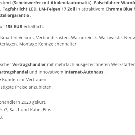
istent (Scheinwerfer mit Abblendautomatik), Falschfahrer-Warnf
Tagfahrlicht LED, LM-Felgen 17 Zoll
in attraktivem
Chrome Blue M
tellergarantie
.
nur
195 EUR
erhältlich.
ußmatten Velours, Verbandskasten, Warndreieck, Warnweste, Neuw
terlagen, Montage Kennzeichenhalter
tscher
Vertragshändler
mit mehrfach ausgezeichneten Werkstätten
ertragshandel
und innovativem
Internet-Autohaus
.
e Kunden ihr Vertrauen!
nstigste Preise anzubieten.
ohändlern 2020 gekürt.
o7, Sat.1 und Kabel Eins.
3.