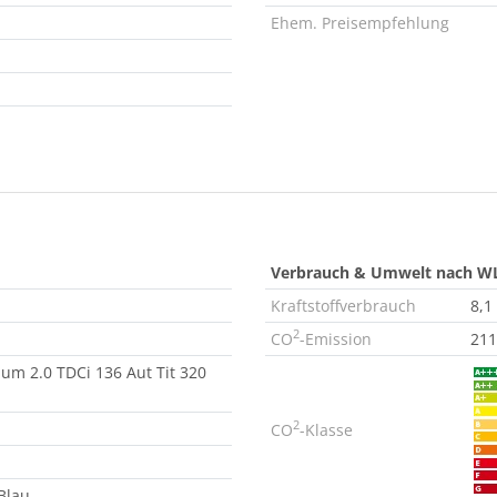
Ehem. Preisempfehlung
Verbrauch & Umwelt nach W
Kraftstoffverbrauch
8,1
2
CO
-Emission
211
um 2.0 TDCi 136 Aut Tit 320
2
CO
-Klasse
Blau