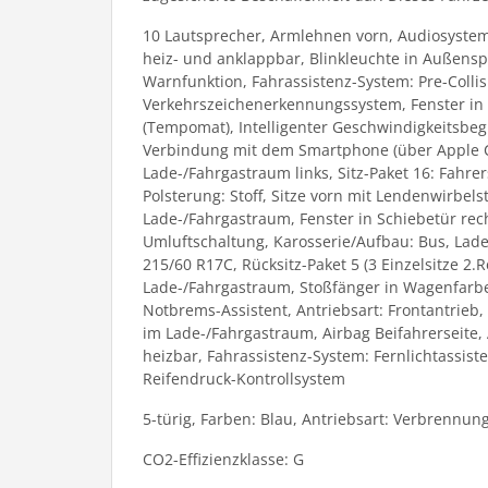
10 Lautsprecher, Armlehnen vorn, Audiosystem:
heiz- und anklappbar, Blinkleuchte in Außenspie
Warnfunktion, Fahrassistenz-System: Pre-Collis
Verkehrszeichenerkennungssystem, Fenster in 3.
(Tempomat), Intelligenter Geschwindigkeitsbegr
Verbindung mit dem Smartphone (über Apple Ca
Lade-/Fahrgastraum links, Sitz-Paket 16: Fahrers
Polsterung: Stoff, Sitze vorn mit Lendenwirbe
Lade-/Fahrgastraum, Fenster in Schiebetür rec
Umluftschaltung, Karosserie/Aufbau: Bus, Lade
215/60 R17C, Rücksitz-Paket 5 (3 Einzelsitze 2
Lade-/Fahrgastraum, Stoßfänger in Wagenfarbe, 
Notbrems-Assistent, Antriebsart: Frontantrieb, 
im Lade-/Fahrgastraum, Airbag Beifahrerseite,
heizbar, Fahrassistenz-System: Fernlichtassis
Reifendruck-Kontrollsystem
5-türig, Farben: Blau, Antriebsart: Verbrennun
CO2-Effizienzklasse: G