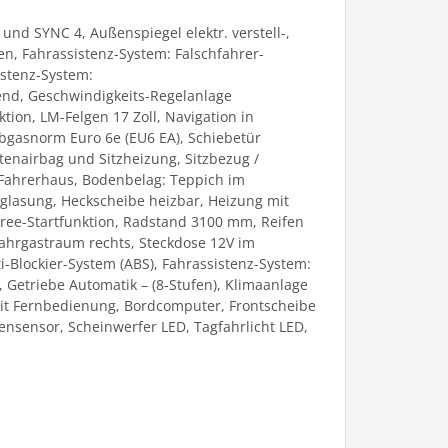
und SYNC 4, Außenspiegel elektr. verstell-,
ten, Fahrassistenz-System: Falschfahrer-
istenz-System:
hend, Geschwindigkeits-Regelanlage
ion, LM-Felgen 17 Zoll, Navigation in
bgasnorm Euro 6e (EU6 EA), Schiebetür
eitenairbag und Sitzheizung, Sitzbezug /
 Fahrerhaus, Bodenbelag: Teppich im
rglasung, Heckscheibe heizbar, Heizung mit
Free-Startfunktion, Radstand 3100 mm, Reifen
/Fahrgastraum rechts, Steckdose 12V im
i-Blockier-System (ABS), Fahrassistenz-System:
, Getriebe Automatik – (8-Stufen), Klimaanlage
 mit Fernbedienung, Bordcomputer, Frontscheibe
ensensor, Scheinwerfer LED, Tagfahrlicht LED,