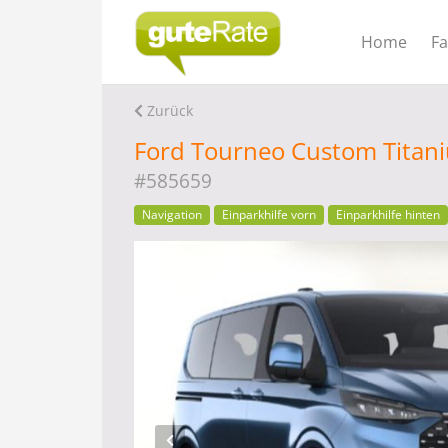
Home
F
Zurück
Ford Tourneo Custom Titani
#585659
Navigation
Einparkhilfe vorn
Einparkhilfe hinten