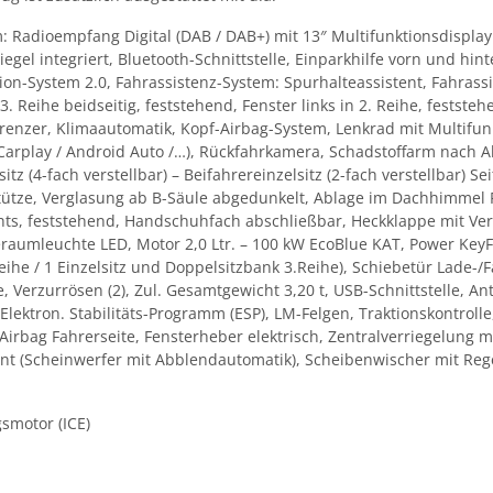
 Radioempfang Digital (DAB / DAB+) mit 13″ Multifunktionsdisplay 
gel integriert, Bluetooth-Schnittstelle, Einparkhilfe vorn und hin
ion-System 2.0, Fahrassistenz-System: Spurhalteassistent, Fahrass
 Reihe beidseitig, feststehend, Fenster links in 2. Reihe, festste
enzer, Klimaautomatik, Kopf-Airbag-System, Lenkrad mit Multifunkt
rplay / Android Auto /…), Rückfahrkamera, Schadstoffarm nach A
itz (4-fach verstellbar) – Beifahrereinzelsitz (2-fach verstellbar) S
lstütze, Verglasung ab B-Säule abgedunkelt, Ablage im Dachhimmel
hts, feststehend, Handschuhfach abschließbar, Heckklappe mit Ve
raumleuchte LED, Motor 2,0 Ltr. – 100 kW EcoBlue KAT, Power Key
.Reihe / 1 Einzelsitz und Doppelsitzbank 3.Reihe), Schiebetür Lade-
Verzurrösen (2), Zul. Gesamtgewicht 3,20 t, USB-Schnittstelle, Ant
Elektron. Stabilitäts-Programm (ESP), LM-Felgen, Traktionskontrolle
 Airbag Fahrerseite, Fensterheber elektrisch, Zentralverriegelung
tent (Scheinwerfer mit Abblendautomatik), Scheibenwischer mit Reg
gsmotor (ICE)