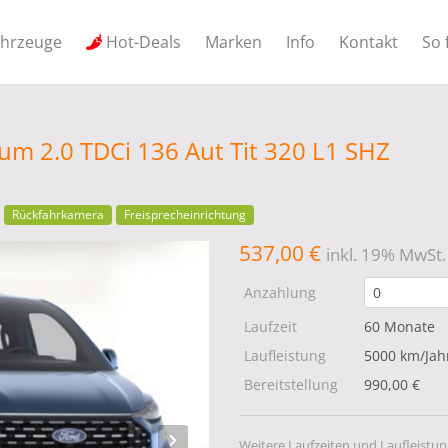
ahrzeuge
Hot-Deals
Marken
Info
Kontakt
So 
um 2.0 TDCi 136 Aut Tit 320 L1 SHZ
Rückfahrkamera
Freisprecheinrichtung
537,00 €
inkl. 19% MwSt.
Anzahlung
Laufzeit
60 Monate
Laufleistung
5000 km/Jah
Bereitstellung
990,00 €
Weitere Laufzeiten und Laufleistun