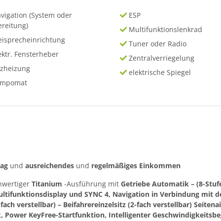
vigation (System oder
ESP
ereitung)
Multifunktionslenkrad
eisprecheinrichtung
Tuner oder Radio
ektr. Fensterheber
Zentralverriegelung
tzheizung
elektrische Spiegel
empomat
rag
und
ausreichendes
und
regelmäßiges
Einkommen
hwertiger
Titanium
-Ausführung mit
Getriebe Automatik – (8-Stuf
ultifunktionsdisplay und SYNC 4, Navigation in Verbindung mit 
-fach verstellbar) – Beifahrereinzelsitz (2-fach verstellbar) Seit
, Power KeyFree-Startfunktion, Intelligenter Geschwindigkeitsb