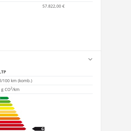
57.822,00 €
LTP
 l/100 km (komb.)
2
 g CO
/km