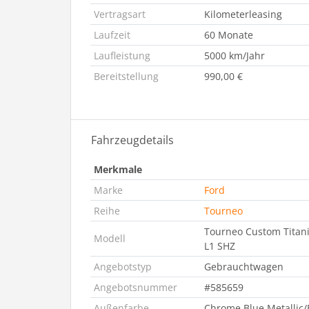
Vertragsart
Kilometerleasing
Laufzeit
60 Monate
Laufleistung
5000 km/Jahr
Bereitstellung
990,00 €
Fahrzeugdetails
Merkmale
Marke
Ford
Reihe
Tourneo
Tourneo Custom Titani
Modell
L1 SHZ
Angebotstyp
Gebrauchtwagen
Angebotsnummer
#585659
Außenfarbe
Chrome Blue Metallic/