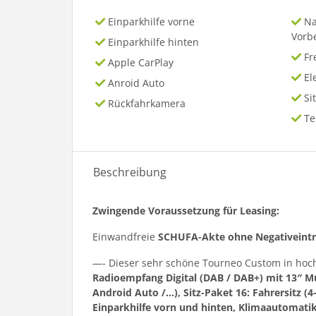
Einparkhilfe vorne
Na
Vorb
Einparkhilfe hinten
Fr
Apple CarPlay
El
Anroid Auto
Si
Rückfahrkamera
T
Beschreibung
Zwingende Voraussetzung für Leasing:
Einwandfreie
SCHUFA-Akte ohne Negativeint
—- Dieser sehr schöne Tourneo Custom in hoc
Radioempfang Digital (DAB / DAB+) mit 13″ M
Android Auto /…), Sitz-Paket 16: Fahrersitz (4
Einparkhilfe vorn und hinten, Klimaautomatik