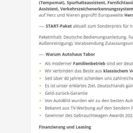
(Tempomat), Spurhalteassistent, Fernlichtass
Assistent, Verkehrszeichenerkennungssystem, 
auf Herz und Nieren geprüft! Europaweite
Hers
—-
START-Paket
aktuell zum Sonderpreis für 
Paketinhalt: Deutsche Bedienungsanleitung, F
Außenreinigung), Vorabsendung Zulassungsun
—-
Warum Autohaus Tabor
Als moderner
Familienbetrieb
sind wir deu
Wir verbinden das Beste aus
klassischem V
Seit über 40 Jahren schenken uns zahlreich
Es ist unser erklärtes Ziel, Deutschlands gü
Geld-zurück-Garantie
Von AutoBild wurden wir zu den besten Aut
Bekannt aus TV-Werbung auf den Sendern Pr
Gewinner des Gebrauchtwagen-Awards 202
Finanzierung und Leasing