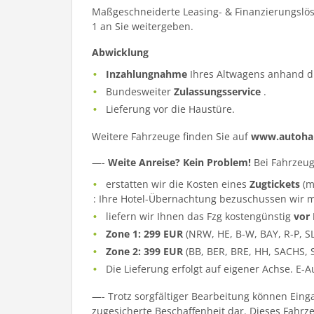
Maßgeschneiderte Leasing- & Finanzierungslös
1 an Sie weitergeben.
Abwicklung
Inzahlungnahme
Ihres Altwagens anhand d
Bundesweiter
Zulassungsservice
.
Lieferung vor die Haustüre.
Weitere Fahrzeuge finden Sie auf
www.autohau
—-
Weite Anreise? Kein Problem!
Bei Fahrzeug
erstatten wir die Kosten eines
Zugtickets
(m
: Ihre Hotel-Übernachtung bezuschussen wir m
liefern wir Ihnen das Fzg kostengünstig
vor
Zone 1: 299 EUR
(NRW, HE, B-W, BAY, R-P, S
Zone 2: 399 EUR
(BB, BER, BRE, HH, SACHS, 
Die Lieferung erfolgt auf eigener Achse. E-
—- Trotz sorgfältiger Bearbeitung können Eing
zugesicherte Beschaffenheit dar. Dieses Fahrzeu