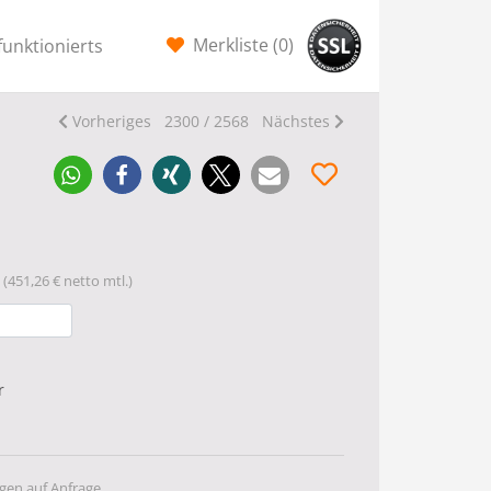
Merkliste (
0
)
funktionierts
Vorheriges
2300 / 2568
Nächstes
(451,26 € netto mtl.)
r
gen auf Anfrage.