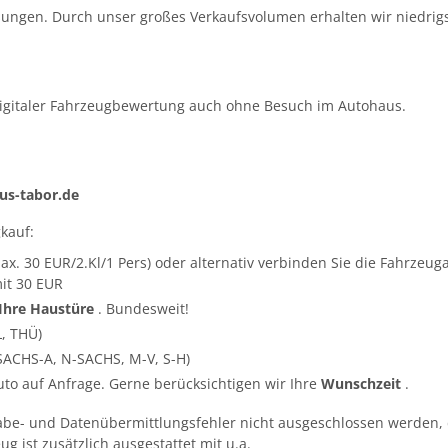
ungen. Durch unser großes Verkaufsvolumen erhalten wir niedrigs
igitaler Fahrzeugbewertung auch ohne Besuch im Autohaus.
s-tabor.de
kauf:
ax. 30 EUR/2.Kl/1 Pers) oder alternativ verbinden Sie die Fahrze
it 30 EUR
 Ihre Haustüre
. Bundesweit!
L, THÜ)
SACHS-A, N-SACHS, M-V, S-H)
Auto auf Anfrage. Gerne berücksichtigen wir Ihre
Wunschzeit
.
abe- und Datenübermittlungsfehler nicht ausgeschlossen werden, 
g ist zusätzlich ausgestattet mit u.a.