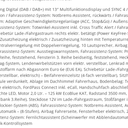
g Digital (DAB / DAB+) mit 13″ Multifunktionsdisplay und SYNC 4 /
on / Fahrassistenz-System: Notbrems-Assistent, rückwärts / Fahr
: Adaptive Geschwindigkeitsregelanlage (ACC, Stop&Go) / Außenspie
ssistenz-System: Totwinkel-Assistent inkl. Cross Traffic Alert / Fa
iebetür Lade-/Fahrgastraum rechts elektr. betätigt (Power KeyFree
n (Zusatzheizung elektrisch / Zusatzheizung hinten mit Temperatur
tralverriegelung mit Doppelverriegelung, 10 Lautsprecher, Airbag 
ahrassistenz-System: Ausstiegswarnsystem, Fahrassistenz-System: Pre
eihe, feststehend, Fensterin 3. Reihe beidseitig, feststehend, Hec
g-System, Lendenwirbelstützen vorn elektr. verstellbar, Lenkrad m
offarm nach Abgasnorm Euro 6e (EU6 EA), Schiebetür Lade-/Fahrga
verstellbar, elektrisch) – Beifahrereinzelsitz (4-fach verstellbar), 
äule verdunkelt, Ablage im Dachhimmel Fahrerhaus, Bodenbelag: T
e elektrisch, FordPass Connect inkl. eCall, Handschuhfach abschli
hte LED, Motor 2,0 Ltr. – 125 kW EcoBlue KAT, Radstand 3500 mm, R
itzbank 3.Reihe), Steckdose 12V im Lade-/Fahrgastraum, Stoßfänger 
lockier-System (ABS), Fahrassistenz-System: Notbrems-Assistent, Antr
utomatik – (8-Stufen), Airbag Fahrerseite, Fensterheber elektrisch
tenz-System: Fernlichtassistent (Scheinwerfer mit Abblendautoma
ck-Kontrollsystem