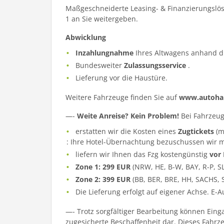
Maßgeschneiderte Leasing- & Finanzierungslös
1 an Sie weitergeben.
Abwicklung
Inzahlungnahme
Ihres Altwagens anhand d
Bundesweiter
Zulassungsservice
.
Lieferung vor die Haustüre.
Weitere Fahrzeuge finden Sie auf
www.autohau
—-
Weite Anreise? Kein Problem!
Bei Fahrzeug
erstatten wir die Kosten eines
Zugtickets
(m
: Ihre Hotel-Übernachtung bezuschussen wir m
liefern wir Ihnen das Fzg kostengünstig
vor
Zone 1: 299 EUR
(NRW, HE, B-W, BAY, R-P, S
Zone 2: 399 EUR
(BB, BER, BRE, HH, SACHS, 
Die Lieferung erfolgt auf eigener Achse. E-
—- Trotz sorgfältiger Bearbeitung können Eing
zugesicherte Beschaffenheit dar. Dieses Fahrzeu