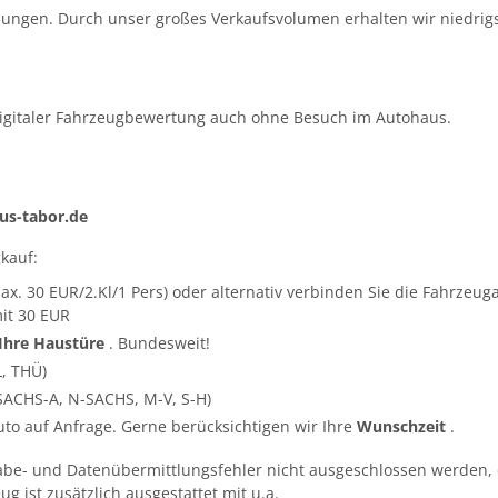
ungen. Durch unser großes Verkaufsvolumen erhalten wir niedrigs
igitaler Fahrzeugbewertung auch ohne Besuch im Autohaus.
s-tabor.de
kauf:
ax. 30 EUR/2.Kl/1 Pers) oder alternativ verbinden Sie die Fahrze
it 30 EUR
 Ihre Haustüre
. Bundesweit!
L, THÜ)
SACHS-A, N-SACHS, M-V, S-H)
Auto auf Anfrage. Gerne berücksichtigen wir Ihre
Wunschzeit
.
abe- und Datenübermittlungsfehler nicht ausgeschlossen werden, 
g ist zusätzlich ausgestattet mit u.a.