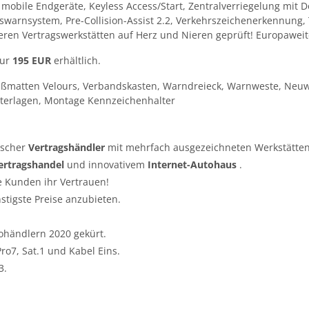
obile Endgeräte, Keyless Access/Start, Zentralverriegelung mit Do
swarnsystem, Pre-Collision-Assist 2.2, Verkehrszeichenerkennung,
seren Vertragswerkstätten auf Herz und Nieren geprüft! Europawei
nur
195 EUR
erhältlich.
ußmatten Velours, Verbandskasten, Warndreieck, Warnweste, Neuw
terlagen, Montage Kennzeichenhalter
tscher
Vertragshändler
mit mehrfach ausgezeichneten Werkstätten
ertragshandel
und innovativem
Internet-Autohaus
.
e Kunden ihr Vertrauen!
nstigste Preise anzubieten.
ohändlern 2020 gekürt.
o7, Sat.1 und Kabel Eins.
3.