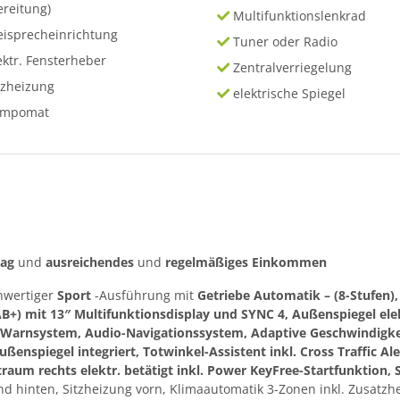
ereitung)
Multifunktionslenkrad
eisprecheinrichtung
Tuner oder Radio
ektr. Fensterheber
Zentralverriegelung
tzheizung
elektrische Spiegel
empomat
rag
und
ausreichendes
und
regelmäßiges
Einkommen
hwertiger
Sport
-Ausführung mit
Getriebe Automatik – (8-Stufen),
B+) mit 13″ Multifunktionsdisplay und SYNC 4, Außenspiegel ele
-Warnsystem, Audio-Navigationssystem, Adaptive Geschwindigke
Außenspiegel integriert, Totwinkel-Assistent inkl. Cross Traffic A
raum rechts elektr. betätigt inkl. Power KeyFree-Startfunktion, 
d hinten, Sitzheizung vorn, Klimaautomatik 3-Zonen inkl. Zusatzhe