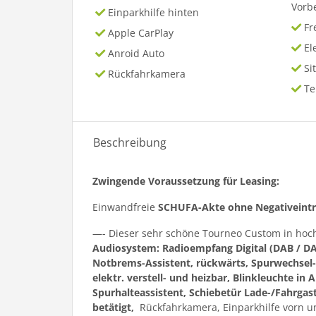
Vorb
Einparkhilfe hinten
Fr
Apple CarPlay
El
Anroid Auto
Si
Rückfahrkamera
T
Beschreibung
Zwingende Voraussetzung für Leasing:
Einwandfreie
SCHUFA-Akte ohne Negativeint
—- Dieser sehr schöne Tourneo Custom in hoc
Audiosystem: Radioempfang Digital (DAB / DA
Notbrems-Assistent, rückwärts, Spurwechsel
elektr. verstell- und heizbar, Blinkleuchte in 
Spurhalteassistent, Schiebetür Lade-/Fahrgast
betätigt,
Rückfahrkamera, Einparkhilfe vorn un