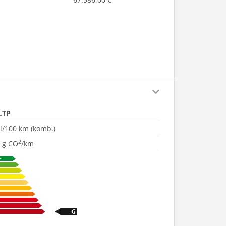
LTP
 l/100 km (komb.)
2
 g CO
/km